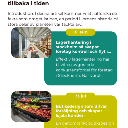
tillbaka i tiden
Introduktion: I denna artikel kommer vi att utforska de
fakta som omger istiden, en period i jordens historia då
stora delar av planeten var täckta av...
01. aug
Lagerhantering i
stockholm så skapar
företag kontroll och flyt i
logistiken
Effektiv lagerhantering har
blivit en avgörande
konkurrensfördel för företag
i Stockholm. När varufl...
31. jul
Butiksdesign som driver
försäljning och skapar
lojala kunder
En genomtänkt butiksdesign