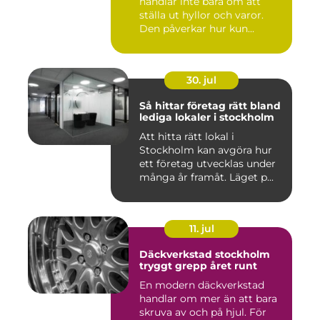
handlar inte bara om att
ställa ut hyllor och varor.
Den påverkar hur kun...
30. jul
Så hittar företag rätt bland
lediga lokaler i stockholm
Att hitta rätt lokal i
Stockholm kan avgöra hur
ett företag utvecklas under
många år framåt. Läget p...
11. jul
Däckverkstad stockholm
tryggt grepp året runt
En modern däckverkstad
handlar om mer än att bara
skruva av och på hjul. För