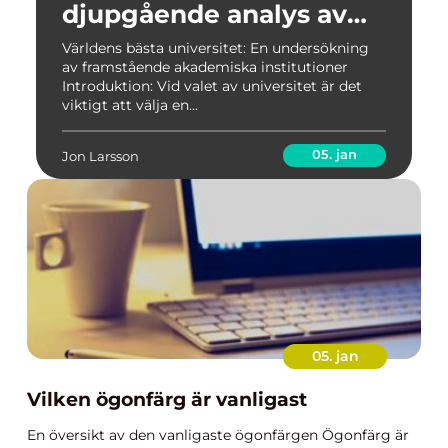
djupgående analys av
framstående
Världens bästa universitet: En undersökning
av framstående akademiska institutioner
akademiska
Introduktion: Vid valet av universitet är det
institutioner
viktigt att välja en...
05. jan
Jon Larsson
05. jan
Vilken ögonfärg är vanligast
En översikt av den vanligaste ögonfärgen Ögonfärg är