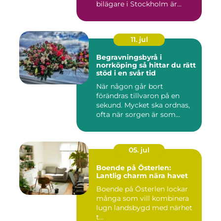
bilägare i Stockholm är...
11. jul
Begravningsbyrå i
norrköping så hittar du rätt
stöd i en svår tid
När någon går bort
förändras tillvaron på en
sekund. Mycket ska ordnas,
ofta när sorgen är som
stark...
05. jul
Boende på Österlen:
Lantlig charm nära havet
Boende på Österlen lockar
många som vill kombinera
lugn landsbygd med närhet
t...