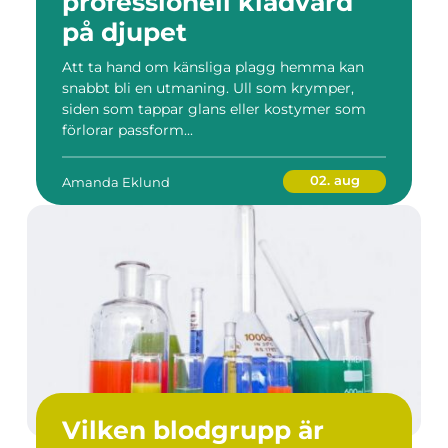
professionell klädvård
på djupet
Att ta hand om känsliga plagg hemma kan
snabbt bli en utmaning. Ull som krymper,
siden som tappar glans eller kostymer som
förlorar passform...
02. aug
Amanda Eklund
Vilken blodgrupp är