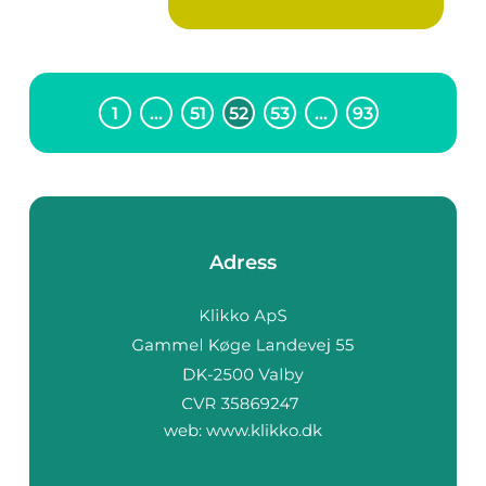
1
…
51
52
53
…
93
Adress
web:
www.klikko.dk