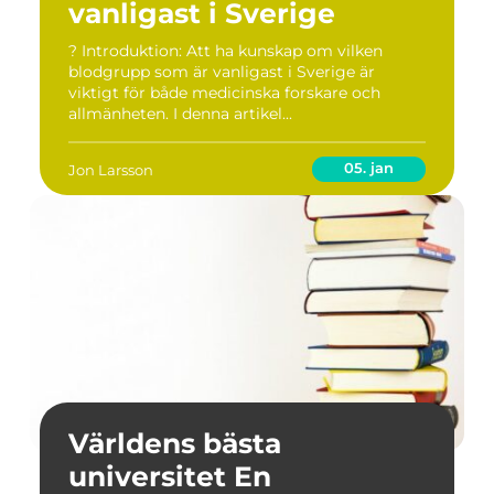
vanligast i Sverige
? Introduktion: Att ha kunskap om vilken
blodgrupp som är vanligast i Sverige är
viktigt för både medicinska forskare och
allmänheten. I denna artikel...
05. jan
Jon Larsson
Världens bästa
universitet En