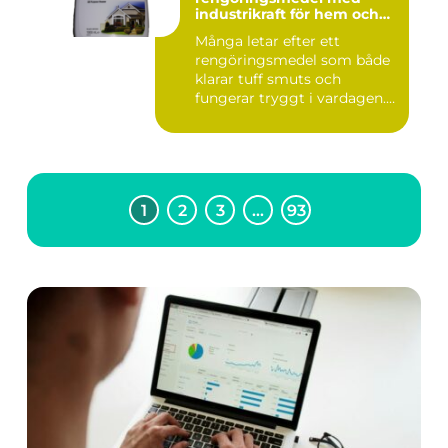
industrikraft för hem och
företag
Många letar efter ett
rengöringsmedel som både
klarar tuff smuts och
fungerar tryggt i vardagen.
Sup...
1
2
3
…
93