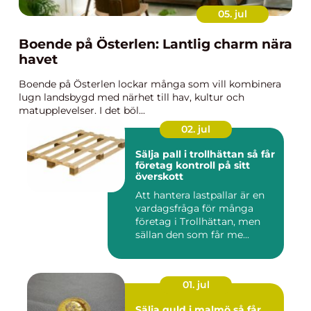
05. jul
Boende på Österlen: Lantlig charm nära
havet
Boende på Österlen lockar många som vill kombinera
lugn landsbygd med närhet till hav, kultur och
matupplevelser. I det böl...
02. jul
Sälja pall i trollhättan så får
företag kontroll på sitt
överskott
Att hantera lastpallar är en
vardagsfråga för många
företag i Trollhättan, men
sällan den som får me...
01. jul
Sälja guld i malmö så får