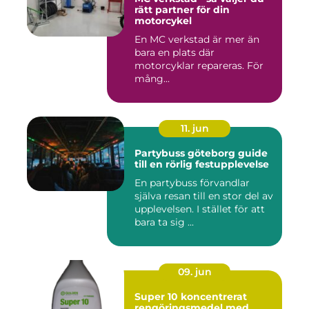
rätt partner för din
motorcykel
En MC verkstad är mer än
bara en plats där
motorcyklar repareras. För
mång...
11. jun
Partybuss göteborg guide
till en rörlig festupplevelse
En partybuss förvandlar
själva resan till en stor del av
upplevelsen. I stället för att
bara ta sig ...
09. jun
Super 10 koncentrerat
rengöringsmedel med