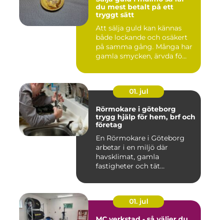
du mest betalt på ett
tryggt sätt
Att sälja guld kan kännas
både lockande och osäkert
på samma gång. Många har
gamla smycken, ärvda fö...
01. jul
Rörmokare i göteborg
trygg hjälp för hem, brf och
företag
En Rörmokare i Göteborg
arbetar i en miljö där
havsklimat, gamla
fastigheter och tät
stadsmiljö stäl...
01. jul
MC verkstad - så väljer du