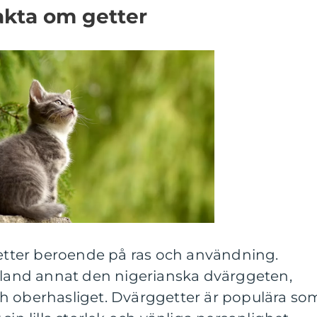
akta om getter
getter beroende på ras och användning.
 bland annat den nigerianska dvärggeten,
h oberhasliget. Dvärggetter är populära so