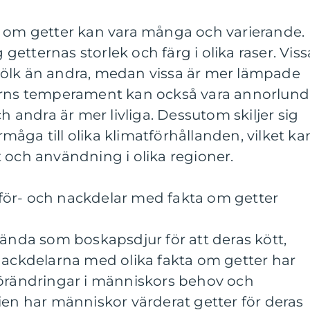
a om getter kan vara många och varierande.
g getternas storlek och färg i olika raser. Viss
ölk än andra, medan vissa är mer lämpade
erns temperament kan också vara annorlund
ch andra är mer livliga. Dessutom skiljer sig
åga till olika klimatförhållanden, vilket ka
 och användning i olika regioner.
ör- och nackdelar med fakta om getter
vända som boskapsdjur för att deras kött,
nackdelarna med olika fakta om getter har
förändringar i människors behov och
ien har människor värderat getter för deras