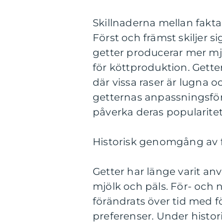
Skillnaderna mellan fakt
Först och främst skiljer si
getter producerar mer mj
för köttproduktion. Gett
där vissa raser är lugna o
getternas anpassningsförm
påverka deras popularitet
Historisk genomgång av f
Getter har länge varit an
mjölk och päls. För- och 
förändrats över tid med 
preferenser. Under histor