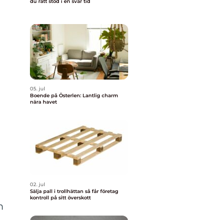
du rätt stöd i en svår tid
05. jul
Boende på Österlen: Lantlig charm
nära havet
02. jul
Sälja pall i trollhättan så får företag
kontroll på sitt överskott
m