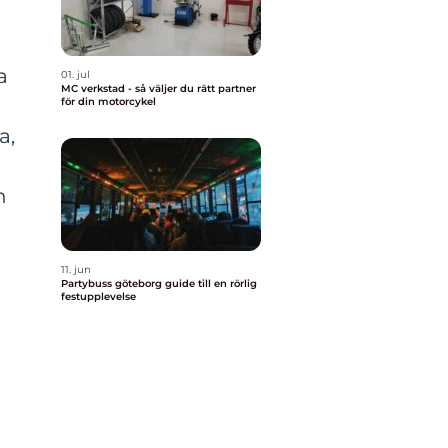
a
01. jul
MC verkstad - så väljer du rätt partner
för din motorcykel
a,
n
11. jun
Partybuss göteborg guide till en rörlig
festupplevelse