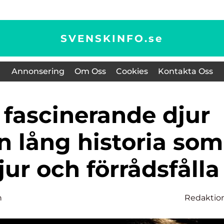
SVENSKINFO.
se
Annonsering
Om Oss
Cookies
Kontakta Oss
n lång historia som
ur och förrådsfålla
n
Redaktio