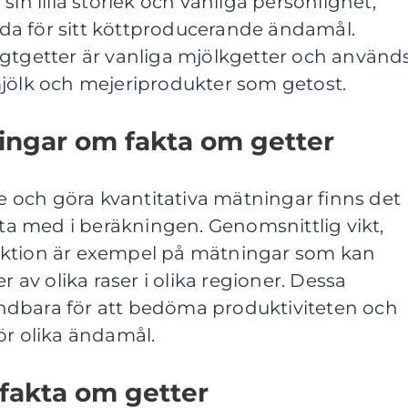
sin lilla storlek och vänliga personlighet,
a för sitt köttproducerande ändamål.
igtgetter är vanliga mjölkgetter och använd
mjölk och mejeriprodukter som getost.
ingar om fakta om getter
re och göra kvantitativa mätningar finns det
 ta med i beräkningen. Genomsnittlig vikt,
uktion är exempel på mätningar som kan
r av olika raser i olika regioner. Dessa
ndbara för att bedöma produktiviteten och
ör olika ändamål.
 fakta om getter