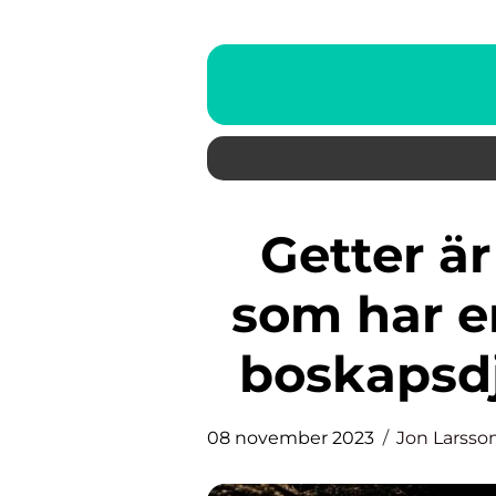
Getter är fascinerande djur
som har e
boskapsdj
08 november 2023
Jon Larsso