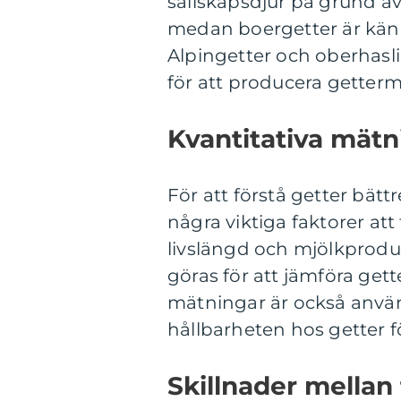
sällskapsdjur på grund av 
medan boergetter är känd
Alpingetter och oberhasl
för att producera getter
Kvantitativa mätn
För att förstå getter bätt
några viktiga faktorer att
livslängd och mjölkprod
göras för att jämföra gette
mätningar är också anvä
hållbarheten hos getter f
Skillnader mellan