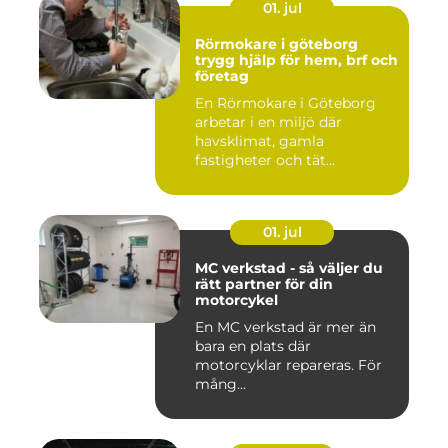
01. jul
Rörmokare i göteborg
trygg hjälp för hem, brf och
företag
En Rörmokare i Göteborg
arbetar i en miljö där
havsklimat, gamla
fastigheter och tät
stadsmiljö stäl...
01. jul
MC verkstad - så väljer du
rätt partner för din
motorcykel
En MC verkstad är mer än
bara en plats där
motorcyklar repareras. För
mång...