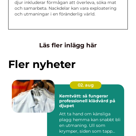
djur inkluderar förmågan att överleva, söka mat
och samarbeta. Nackdelar kan vara exploatering
och utmaningar i en föränderlig värld.
Läs fler inlägg här
Fler nyheter
02. aug
Kemtvätt: så fungerar
professionell klädvård på
djupet
Att ta hand om känsliga
plagg hemma kan snabbt bli
en utmaning. Ull som
krymper, siden som tapp...