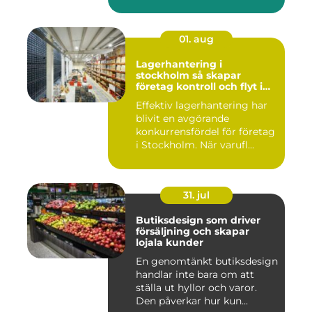
01. aug
Lagerhantering i
stockholm så skapar
företag kontroll och flyt i
logistiken
Effektiv lagerhantering har
blivit en avgörande
konkurrensfördel för företag
i Stockholm. När varufl...
31. jul
Butiksdesign som driver
försäljning och skapar
lojala kunder
En genomtänkt butiksdesign
handlar inte bara om att
ställa ut hyllor och varor.
Den påverkar hur kun...