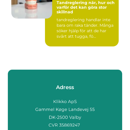
Tandreglering när, hur och
varför det kan göra stor
skillnad
tandreglering handlar inte
bara om raka tänder. Många
söker hjälp för att de har
svårt att tugga, fö...
Adress