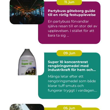
11. jun
Partybuss göteborg guide
till en rörlig festupplevelse
En partybuss förvandlar
själva resan till en stor del av
upplevelsen. I stället för att
bara ta sig ...
09. jun
Super 10 koncentrerat
rengöringsmedel med
industrikraft för hem och
företag
Många letar efter ett
rengöringsmedel som både
klarar tuff smuts och
fungerar tryggt i vardagen.
Sup...
05. jun