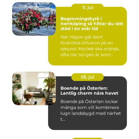
11. jul
Begravningsbyrå i
norrköping så hittar du rätt
stöd i en svår tid
När någon går bort
förändras tillvaron på en
sekund. Mycket ska ordnas,
ofta när sorgen är som
stark...
05. jul
Boende på Österlen:
Lantlig charm nära havet
Boende på Österlen lockar
många som vill kombinera
lugn landsbygd med närhet
t...