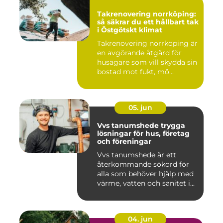
Takrenovering norrköping:
så säkrar du ett hållbart tak
i Östgötskt klimat
Takrenovering norrköping är
en avgörande åtgärd för
husägare som vill skydda sin
bostad mot fukt, mö...
05. jun
Vvs tanumshede trygga
lösningar för hus, företag
och föreningar
Vvs tanumshede är ett
återkommande sökord för
alla som behöver hjälp med
värme, vatten och sanitet i...
04. jun