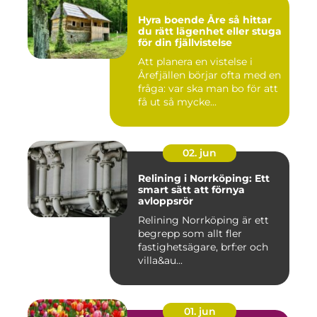
Hyra boende Åre så hittar
du rätt lägenhet eller stuga
för din fjällvistelse
Att planera en vistelse i
Årefjällen börjar ofta med en
fråga: var ska man bo för att
få ut så mycke...
02. jun
Relining i Norrköping: Ett
smart sätt att förnya
avloppsrör
Relining Norrköping är ett
begrepp som allt fler
fastighetsägare, brf:er och
villa&au...
01. jun