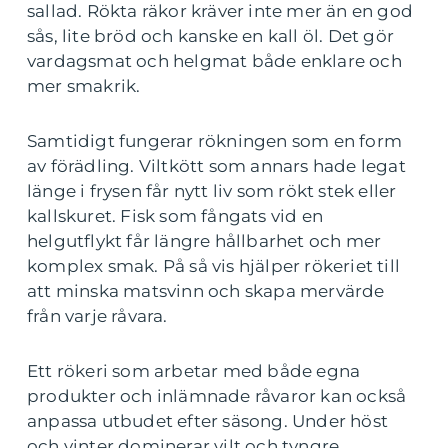
sallad. Rökta räkor kräver inte mer än en god
sås, lite bröd och kanske en kall öl. Det gör
vardagsmat och helgmat både enklare och
mer smakrik.
Samtidigt fungerar rökningen som en form
av förädling. Viltkött som annars hade legat
länge i frysen får nytt liv som rökt stek eller
kallskuret. Fisk som fångats vid en
helgutflykt får längre hållbarhet och mer
komplex smak. På så vis hjälper rökeriet till
att minska matsvinn och skapa mervärde
från varje råvara.
Ett rökeri som arbetar med både egna
produkter och inlämnade råvaror kan också
anpassa utbudet efter säsong. Under höst
och vinter dominerar vilt och tyngre