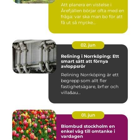
Att planera en vistelse i
Årefjällen börjar ofta med en
fråga: var ska man bo för att
få ut så mycke...
02. jun
Relining i Norrköping: Ett
smart sätt att förnya
avloppsrör
Relining Norrköping är ett
begrepp som allt fler
fastighetsägare, brf:er och
villa&au...
01. jun
Blombud stockholm en
enkel väg till omtanke i
vardagen