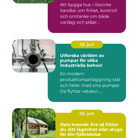
Att bygga hus i lösvirke
handlar om frihet, kontroll
och omtanke om både
vardag och pl&ar...
03. jun
Utforska världen av
pumpar för olika
industriella behov!
En modern
produktionsanläggning står
och faller med sina pumpar.
De flyttar vätskor,...
02. jun
Hyra boende Åre så hittar
du rätt lägenhet eller stuga
för din fjällvistelse