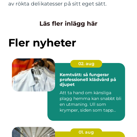
av rökta delikatesser på sitt eget sätt.
Läs fler inlägg här
Fler nyheter
02. aug
Kemtvätt: så fungerar
professionell klädvård på
djupet
Att ta hand om känsliga
plagg hemma kan snabbt bli
en utmaning. Ull som
krymper, siden som tapp...
01. aug