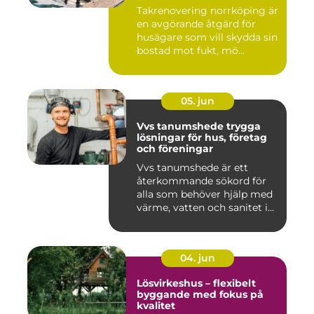
Takrenovering norrköping är
en avgörande åtgärd för
husägare som vill skydda sin
bostad mot fukt, mö...
05. jun
Vvs tanumshede trygga
lösningar för hus, företag
och föreningar
Vvs tanumshede är ett
återkommande sökord för
alla som behöver hjälp med
värme, vatten och sanitet i...
04. jun
Lösvirkeshus – flexibelt
byggande med fokus på
kvalitet