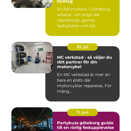
företag
En Rörmokare i Göteborg
arbetar i en miljö där
havsklimat, gamla
fastigheter och tät
stadsmiljö stäl...
01. jul
MC verkstad - så väljer du
rätt partner för din
motorcykel
En MC verkstad är mer än
bara en plats där
motorcyklar repareras. För
mång...
11. jun
Partybuss göteborg guide
till en rörlig festupplevelse