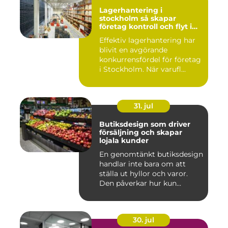
Lagerhantering i
stockholm så skapar
företag kontroll och flyt i
logistiken
Effektiv lagerhantering har
blivit en avgörande
konkurrensfördel för företag
i Stockholm. När varufl...
31. jul
Butiksdesign som driver
försäljning och skapar
lojala kunder
En genomtänkt butiksdesign
handlar inte bara om att
ställa ut hyllor och varor.
Den påverkar hur kun...
30. jul