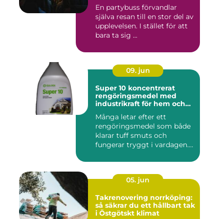
En partybuss förvandlar
själva resan till en stor del av
upplevelsen. I stället för att
bara ta sig ...
09. jun
Super 10 koncentrerat
rengöringsmedel med
industrikraft för hem och
företag
Många letar efter ett
rengöringsmedel som både
klarar tuff smuts och
fungerar tryggt i vardagen.
Sup...
05. jun
Takrenovering norrköping:
så säkrar du ett hållbart tak
i Östgötskt klimat