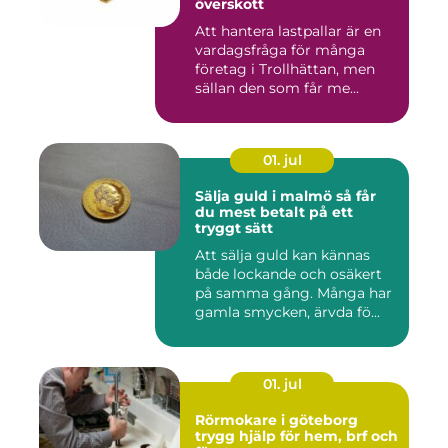
överskott
Att hantera lastpallar är en
vardagsfråga för många
företag i Trollhättan, men
sällan den som får me...
01. jul
Sälja guld i malmö så får
du mest betalt på ett
tryggt sätt
Att sälja guld kan kännas
både lockande och osäkert
på samma gång. Många har
gamla smycken, ärvda fö...
01. jul
Rörmokare i göteborg
trygg hjälp för hem, brf och