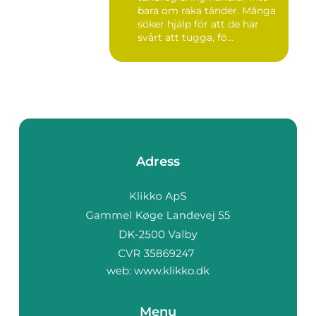
bara om raka tänder. Många
söker hjälp för att de har
svårt att tugga, fö...
Adress
web:
www.klikko.dk
Menu