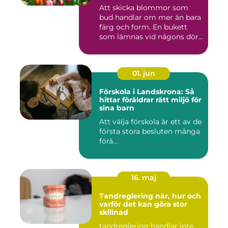
Att skicka blommor som
bud handlar om mer än bara
färg och form. En bukett
som lämnas vid någons dör...
01. jun
Förskola i Landskrona: Så
hittar föräldrar rätt miljö för
sina barn
Att välja förskola är ett av de
första stora besluten många
förä...
16. maj
Tandreglering när, hur och
varför det kan göra stor
skillnad
tandreglering handlar inte