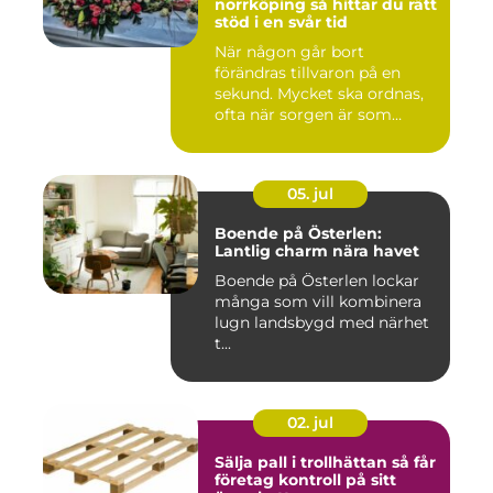
norrköping så hittar du rätt
stöd i en svår tid
När någon går bort
förändras tillvaron på en
sekund. Mycket ska ordnas,
ofta när sorgen är som
stark...
05. jul
Boende på Österlen:
Lantlig charm nära havet
Boende på Österlen lockar
många som vill kombinera
lugn landsbygd med närhet
t...
02. jul
Sälja pall i trollhättan så får
företag kontroll på sitt