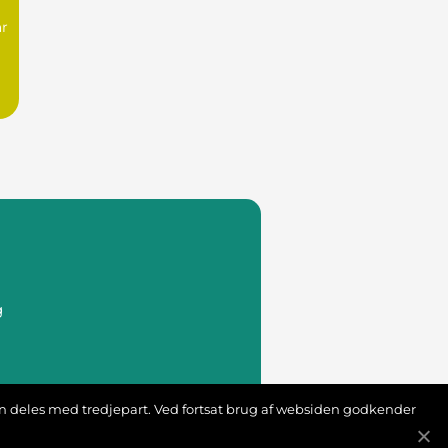
ar
g
s
ion deles med tredjepart. Ved fortsat brug af websiden godkender