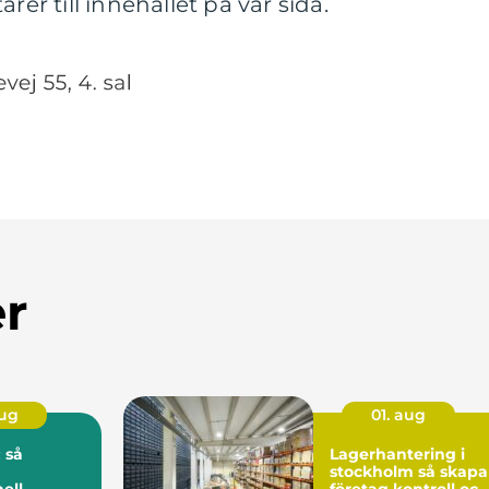
r till innehållet på vår sida.
er
aug
01. aug
 så
Lagerhantering i
stockholm så skapar
ell
företag kontroll och