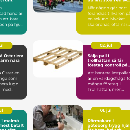
tid
n
När någon går bort
tad handlar
förändras tillvaron p
 att bara
en sekund. Mycket
och på hjul.
ska ordnas, ofta när
re i
sorgen är som stark..
är...
ul
02. jul
 Österlen:
Sälja pall i
harm nära
trollhättan så får
företag kontroll på
sitt överskott
 Österlen
Att hantera lastpalla
ånga som
är en vardagsfråga f
nera lugn
många företag i
d med
Trollhättan, men
sällan den som får
me...
ul
01. jul
d i malmö
Rörmokare i
 mest betalt
göteborg trygg hjälp
ggt sätt
för hem, brf och