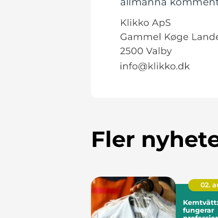
allmänna kommentare
Fler nyhet
02. 
Kemtvätt:
fungerar
profession