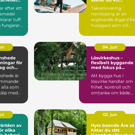
trikraft för
hållbart tak i
r efter ett
Takrenovering
företag
Östgötskt klimat
gsmedel
norrköping är en
larar tuff
avgörande åtgärd fö
 fungerar
husägare som vill
ardagen.
skydda sin bostad
mot fukt, mö...
jun
04. jun
mshede
Lösvirkeshus –
sningar för
flexibelt byggande
tag och
med fokus på
r
kvalitet
shede är
Att bygga hus i
kommande
lösvirke handlar om
 alla som
frihet, kontroll och
jälp med
omtanke om både
tten och
vardag och pl&ar...
jun
02. jun
världen av
Hyra boende Åre så
r olika
hittar du rätt
lla behov!
lägenhet eller stug