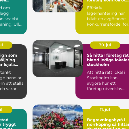
på djupet
flyt i logistiken
nd om
Effektiv
plagg
lagerhantering har
n snabbt
blivit en avgörande
aning. Ull
konkurrensfördel för
er, siden
företag i Stockholm.
.
När varufl...
ul
30. jul
sign som
Så hittar företag rät
säljning
bland lediga lokaler
r lojala
stockholm
tänkt
Att hitta rätt lokal i
ign handlar
Stockholm kan
om att ställa
avgöra hur ett
och varor.
företag utvecklas
kar hur
under många år
framåt. Läget p...
ul
11. jul
stad
Begravningsbyrå i
gt
norrköping så hittar
t runt
du rätt stöd i en svå