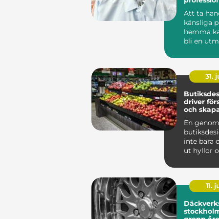
klädvård 
Att ta ha
känsliga 
hemma ka
bli en utm
som krymp
som tapp..
31. j
Butiksde
driver för
och skapa
kunder
En genom
butiksdes
inte bara 
ut hyllor 
Den påver
kun...
11. j
Däckverk
stockholm tryg
grepp åre