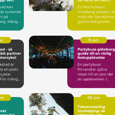
företag
guld kan
En Rörmokare i
de lockande
Göteborg arbetar i e
rt på
miljö där havsklimat
ng. Många
gamla fastigheter
 smycken,
och tät stadsmiljö
stäl...
ul
11. jun
ad - så
Partybuss göteborg
rätt partner
guide till en rörlig
otorcykel
festupplevelse
kstad är
En partybuss
a en plats
förvandlar själva
cyklar
resan till en stor del
 För mång...
av upplevelsen. I
stället för att bara ta
sig ...
jun
05. jun
Takrenovering
rat
norrköping: så
gsmedel
säkrar du ett