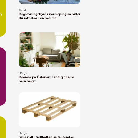
11. jul
n
Begravningsbyrå i norrköping så hittar
du rätt stöd i en svår tid
,
05. jul
Boende på Österlen: Lantlig charm
nära havet
02. jul
Sälja pall i trollhättan så får företag