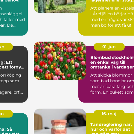
för din fjällvistelse
n
Att planera en vistel
nsanläggni
i Årefjällen börjar of
h faller med
med en fråga: var sk
ar. De
man bo för att få ut
kor,...
så mycke...
jun
01. jun
Blombud stockhol
g: Ett
en enkel väg till
 att förnya
omtanke i vardage
r
Norrköping
Att skicka blommor
grepp som
som bud handlar o
mer än bara färg oc
ägare, brf:er
form. En bukett som
u...
lämnas vid någons
dör...
jun
16. maj
Tandreglering när,
na: Så
hur och varför det
ldrar rätt
kan göra stor