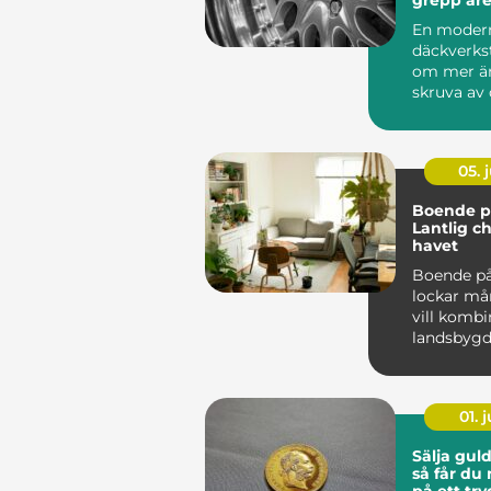
En moder
däckverks
om mer än
skruva av 
För biläga
Stockholm 
05. j
Boende på
Lantlig c
havet
Boende på
lockar m
vill kombi
landsbyg
närhet t...
01. j
Sälja gul
så får du
på ett try