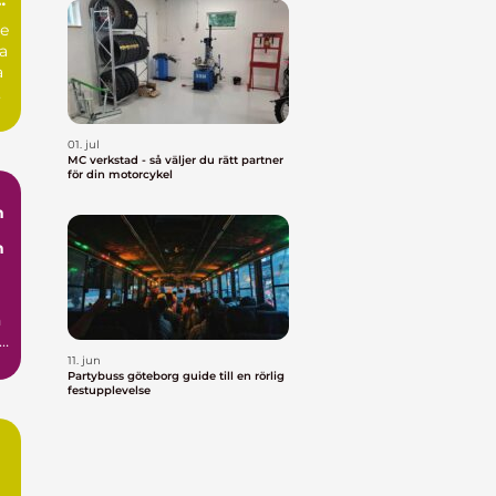
se
ta
a
01. jul
MC verkstad - så väljer du rätt partner
för din motorcykel
m
n
m
h
11. jun
Partybuss göteborg guide till en rörlig
festupplevelse