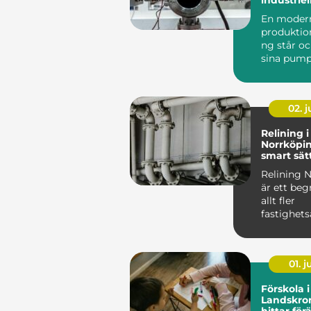
En moder
produktio
ng står oc
sina pump
flyttar väts
02. 
Relining i
Norrköpin
smart sätt
avloppsrö
Relining 
är ett be
allt fler
fastighets
och villa&a
01. 
Förskola i
Landskro
hittar förä