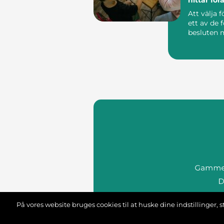
miljö för 
Att välja f
ett av de 
besluten m
På vores website bruges cookies til at huske dine indstillinger
we