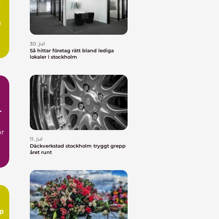
å
30. jul
.
Så hittar företag rätt bland lediga
lokaler i stockholm
r
ör
11. jul
Däckverkstad stockholm tryggt grepp
året runt