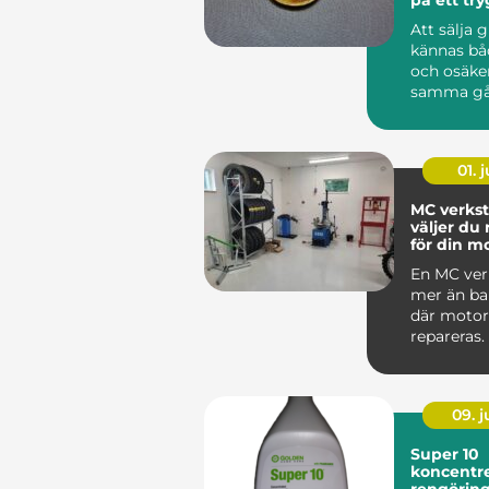
Att sälja 
kännas bå
och osäke
samma gå
har gamla
ärvda fö...
01. j
MC verkst
väljer du 
för din m
En MC ver
mer än bar
där motor
repareras.
09. 
Super 10
koncentre
rengörin