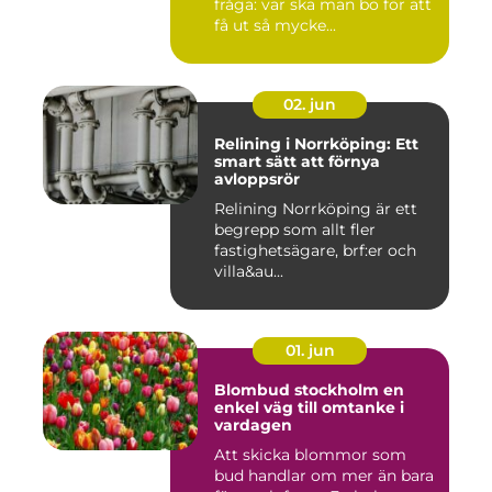
fråga: var ska man bo för att
få ut så mycke...
02. jun
Relining i Norrköping: Ett
smart sätt att förnya
avloppsrör
Relining Norrköping är ett
begrepp som allt fler
fastighetsägare, brf:er och
villa&au...
01. jun
Blombud stockholm en
enkel väg till omtanke i
vardagen
Att skicka blommor som
bud handlar om mer än bara