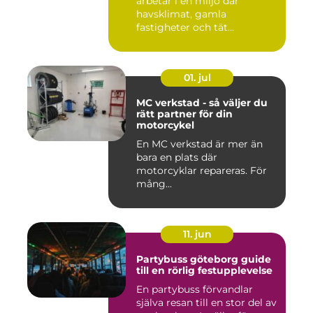
arbetar i en miljö där
havsklimat, gamla
fastigheter och tät
stadsmiljö stäl...
01. jul
MC verkstad - så väljer du
rätt partner för din
motorcykel
En MC verkstad är mer än
bara en plats där
motorcyklar repareras. För
mång...
11. jun
Partybuss göteborg guide
till en rörlig festupplevelse
En partybuss förvandlar
själva resan till en stor del av