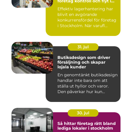
företag kontroll och flyt i
logistiken
Effektiv lagerhantering har
blivit en avgörande
konkurrensfördel för företag
i Stockholm. När varufl...
31. jul
Butiksdesign som driver
försäljning och skapar
lojala kunder
En genomtänkt butiksdesign
handlar inte bara om att
ställa ut hyllor och varor.
Den påverkar hur kun...
30. jul
Så hittar företag rätt bland
lediga lokaler i stockholm