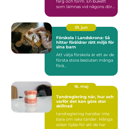
färg och form. En bukett
som lämnas vid någons dör...
01. jun
Förskola i Landskrona: Så
hittar föräldrar rätt miljö för
sina barn
Att välja förskola är ett av de
första stora besluten många
förä...
16. maj
Tandreglering när, hur och
varför det kan göra stor
skillnad
tandreglering handlar inte
bara om raka tänder. Många
söker hjälp för att de har