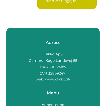
svårt att tugga, fö...
Adress
web:
www.klikko.dk
Menu
Annonsering