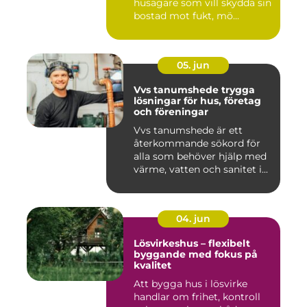
husägare som vill skydda sin
bostad mot fukt, mö...
05. jun
Vvs tanumshede trygga
lösningar för hus, företag
och föreningar
Vvs tanumshede är ett
återkommande sökord för
alla som behöver hjälp med
värme, vatten och sanitet i...
04. jun
Lösvirkeshus – flexibelt
byggande med fokus på
kvalitet
Att bygga hus i lösvirke
handlar om frihet, kontroll