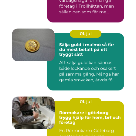
vardagsfråga för många
företag i Trollhättan, men
sällan den som får me...
01. jul
Sälja guld i malmö så får
du mest betalt på ett
tryggt sätt
Att sälja guld kan kännas
både lockande och osäkert
på samma gång. Många har
gamla smycken, ärvda fö...
01. jul
Rörmokare i göteborg
trygg hjälp för hem, brf och
företag
En Rörmokare i Göteborg