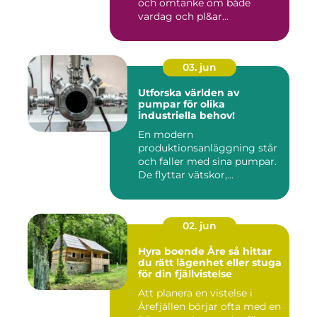
och omtanke om både
vardag och pl&ar...
03. jun
Utforska världen av
pumpar för olika
industriella behov!
En modern
produktionsanläggning står
och faller med sina pumpar.
De flyttar vätskor,...
02. jun
Hyra boende Åre så hittar
du rätt lägenhet eller stuga
för din fjällvistelse
Att planera en vistelse i
Årefjällen börjar ofta med en