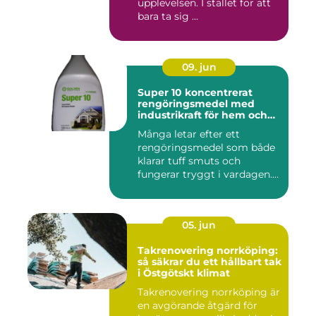
upplevelsen. I stället för att
bara ta sig ...
09. jun
Super 10 koncentrerat
rengöringsmedel med
industrikraft för hem och
företag
Många letar efter ett
rengöringsmedel som både
klarar tuff smuts och
fungerar tryggt i vardagen.
Sup...
05. jun
Takrenovering norrköping:
så säkrar du ett hållbart tak
i Östgötskt klimat
Takrenovering norrköping är
en avgörande åtgärd för