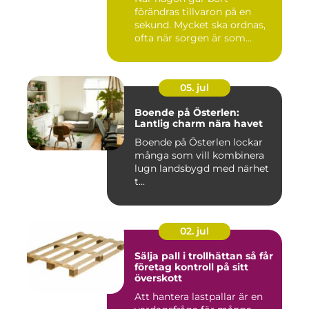
förändras tillvaron på en
sekund. Mycket ska ordnas,
ofta när sorgen är som
stark...
05. jul
Boende på Österlen:
Lantlig charm nära havet
Boende på Österlen lockar
många som vill kombinera
lugn landsbygd med närhet
t...
02. jul
Sälja pall i trollhättan så får
företag kontroll på sitt
överskott
Att hantera lastpallar är en