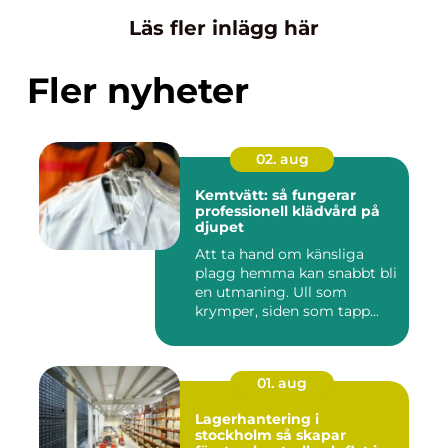
Läs fler inlägg här
Fler nyheter
02. aug
Kemtvätt: så fungerar
professionell klädvård på
djupet
Att ta hand om känsliga
plagg hemma kan snabbt bli
en utmaning. Ull som
krymper, siden som tapp...
01. aug
Lagerhantering i
stockholm så skapar