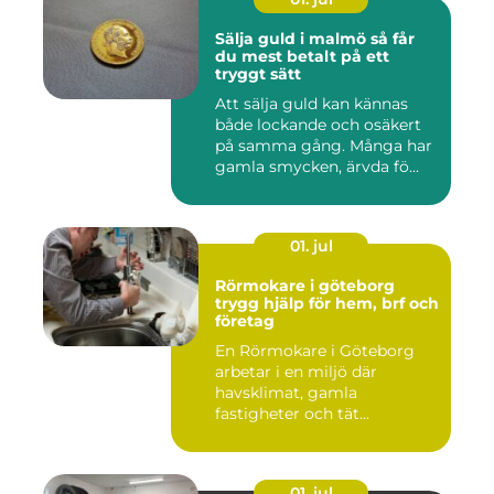
Sälja guld i malmö så får
du mest betalt på ett
tryggt sätt
Att sälja guld kan kännas
både lockande och osäkert
på samma gång. Många har
gamla smycken, ärvda fö...
01. jul
Rörmokare i göteborg
trygg hjälp för hem, brf och
företag
En Rörmokare i Göteborg
arbetar i en miljö där
havsklimat, gamla
fastigheter och tät
stadsmiljö stäl...
01. jul