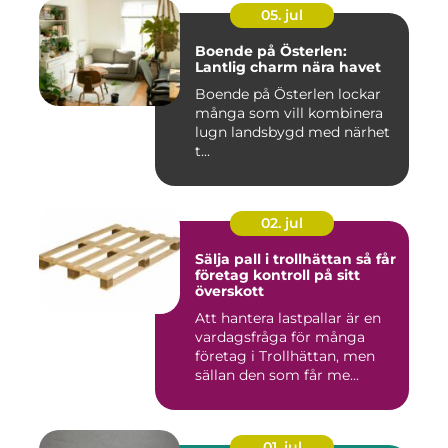
05. jul
Boende på Österlen:
Lantlig charm nära havet
Boende på Österlen lockar
många som vill kombinera
lugn landsbygd med närhet
t...
02. jul
Sälja pall i trollhättan så får
företag kontroll på sitt
överskott
Att hantera lastpallar är en
vardagsfråga för många
företag i Trollhättan, men
sällan den som får me...
01. jul