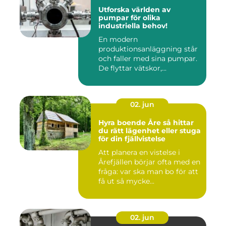
Utforska världen av
pumpar för olika
industriella behov!
En modern
produktionsanläggning står
och faller med sina pumpar.
De flyttar vätskor,...
02. jun
Hyra boende Åre så hittar
du rätt lägenhet eller stuga
för din fjällvistelse
Att planera en vistelse i
Årefjällen börjar ofta med en
fråga: var ska man bo för att
få ut så mycke...
02. jun