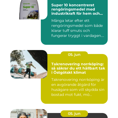
Super 10 koncentrerat
rengöringsmedel med
industrikraft för hem och
företag
Många letar efter ett
rengöringsmedel som både
klarar tuff smuts och
fungerar tryggt i vardagen.
Sup...
05. jun
Takrenovering norrköping:
så säkrar du ett hållbart tak
i Östgötskt klimat
Takrenovering norrköping är
en avgörande åtgärd för
husägare som vill skydda sin
bostad mot fukt, mö...
05. jun