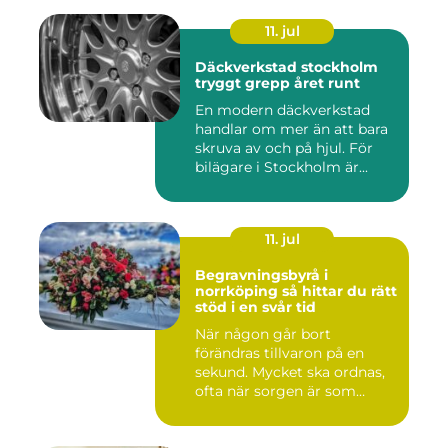
11. jul
Däckverkstad stockholm
tryggt grepp året runt
En modern däckverkstad
handlar om mer än att bara
skruva av och på hjul. För
bilägare i Stockholm är...
11. jul
Begravningsbyrå i
norrköping så hittar du rätt
stöd i en svår tid
När någon går bort
förändras tillvaron på en
sekund. Mycket ska ordnas,
ofta när sorgen är som
stark...