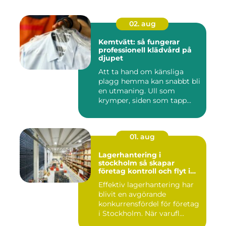
02. aug
Kemtvätt: så fungerar
professionell klädvård på
djupet
Att ta hand om känsliga
plagg hemma kan snabbt bli
en utmaning. Ull som
krymper, siden som tapp...
01. aug
Lagerhantering i
stockholm så skapar
företag kontroll och flyt i
logistiken
Effektiv lagerhantering har
blivit en avgörande
konkurrensfördel för företag
i Stockholm. När varufl...