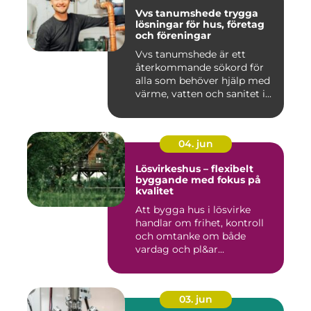
Vvs tanumshede trygga
lösningar för hus, företag
och föreningar
Vvs tanumshede är ett
återkommande sökord för
alla som behöver hjälp med
värme, vatten och sanitet i...
04. jun
Lösvirkeshus – flexibelt
byggande med fokus på
kvalitet
Att bygga hus i lösvirke
handlar om frihet, kontroll
och omtanke om både
vardag och pl&ar...
03. jun