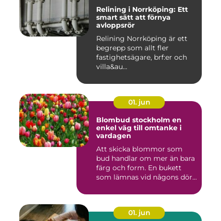
Relining i Norrköping: Ett
smart sätt att förnya
avloppsrör
Relining Norrköping är ett
begrepp som allt fler
fastighetsägare, brf:er och
villa&au...
01. jun
Blombud stockholm en
enkel väg till omtanke i
vardagen
Att skicka blommor som
bud handlar om mer än bara
färg och form. En bukett
som lämnas vid någons dör...
01. jun