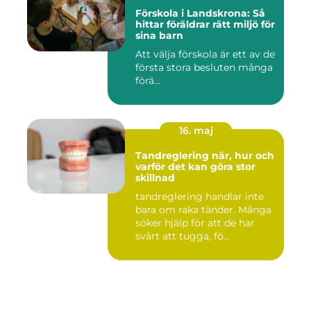
Förskola i Landskrona: Så
hittar föräldrar rätt miljö för
sina barn
Att välja förskola är ett av de
första stora besluten många
förä...
16. maj
Tandreglering när, hur och
varför det kan göra stor
skillnad
tandreglering handlar inte
bara om raka tänder. Många
söker hjälp för att de har
svårt att tugga, fö...