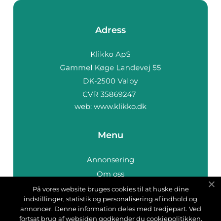
Adress
web:
www.klikko.dk
Menu
Annonsering
Om oss
Cookies
På vores website bruges cookies til at huske dine
indstillinger, statistik og personalisering af indhold og
Kontakta oss
annoncer. Denne information deles med tredjepart. Ved
Sitemap
fortsat brug af websiden godkender du cookiepolitikken.