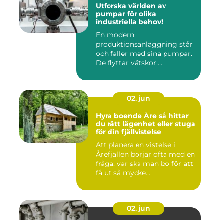
Utforska världen av
pumpar för olika
industriella behov!
En modern
produktionsanläggning står
och faller med sina pumpar.
De flyttar vätskor,...
02. jun
Hyra boende Åre så hittar
du rätt lägenhet eller stuga
för din fjällvistelse
Att planera en vistelse i
Årefjällen börjar ofta med en
fråga: var ska man bo för att
få ut så mycke...
02. jun