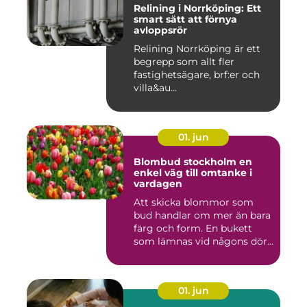
Relining i Norrköping: Ett
smart sätt att förnya
avloppsrör
Relining Norrköping är ett
begrepp som allt fler
fastighetsägare, brf:er och
villa&au...
01. jun
Blombud stockholm en
enkel väg till omtanke i
vardagen
Att skicka blommor som
bud handlar om mer än bara
färg och form. En bukett
som lämnas vid någons dör...
01. jun