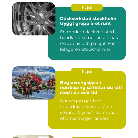
11. jul
Däckverkstad stockholm
tryggt grepp året runt
En modern däckverkstad
handlar om mer än att bara
skruva av och på hjul. För
bilägare i Stockholm är...
11. jul
Begravningsbyrå i
norrköping så hittar du rätt
stöd i en svår tid
När någon går bort
förändras tillvaron på en
sekund. Mycket ska ordnas,
ofta när sorgen är som
stark...