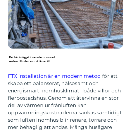
FTX installation är en modern metod
för att
skapa ett balanserat, hälsosamt och
energismart inomhusklimat i både villor och
flerbostadshus. Genom att återvinna en stor
del av värmen ur frånluften kan
uppvärmningskostnaderna sänkas samtidigt
som luften inomhus blir renare, torrare och
mer behaglig att andas. Många husägare