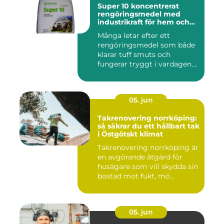
Super 10 koncentrerat
rengöringsmedel med
industrikraft för hem och
företag
Många letar efter ett
rengöringsmedel som både
klarar tuff smuts och
fungerar tryggt i vardagen.
Sup...
05. jun
Takrenovering norrköping:
så säkrar du ett hållbart tak
i Östgötskt klimat
Takrenovering norrköping är
en avgörande åtgärd för
husägare som vill skydda sin
bostad mot fukt, mö...
05. jun