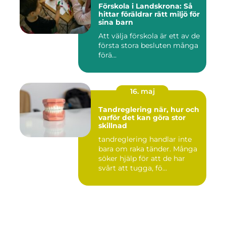
Förskola i Landskrona: Så
hittar föräldrar rätt miljö för
sina barn
Att välja förskola är ett av de
första stora besluten många
förä...
16. maj
Tandreglering när, hur och
varför det kan göra stor
skillnad
tandreglering handlar inte
bara om raka tänder. Många
söker hjälp för att de har
svårt att tugga, fö...