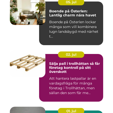
05. jul
Boende på Österlen:
Lantlig charm nära havet
Boende på Österlen lockar
många som vill kombinera
lugn landsbygd med närhet
t...
02. jul
Sälja pall i trollhättan så får
företag kontroll på sitt
överskott
Att hantera lastpallar är en
vardagsfråga för många
företag i Trollhättan, men
sällan den som får me...
01. jul