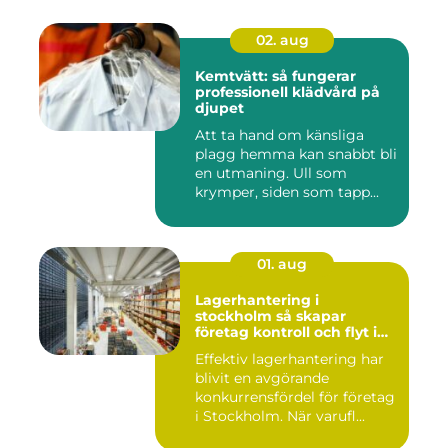
02. aug
Kemtvätt: så fungerar
professionell klädvård på
djupet
Att ta hand om känsliga
plagg hemma kan snabbt bli
en utmaning. Ull som
krymper, siden som tapp...
01. aug
Lagerhantering i
stockholm så skapar
företag kontroll och flyt i
logistiken
Effektiv lagerhantering har
blivit en avgörande
konkurrensfördel för företag
i Stockholm. När varufl...