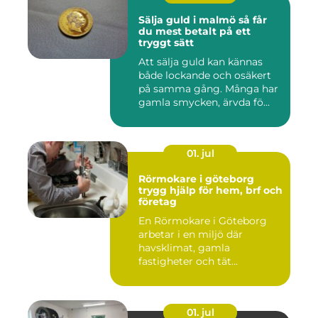
Sälja guld i malmö så får
du mest betalt på ett
tryggt sätt
Att sälja guld kan kännas
både lockande och osäkert
på samma gång. Många har
gamla smycken, ärvda fö...
01. jul
Rörmokare i göteborg
trygg hjälp för hem, brf och
företag
En Rörmokare i Göteborg
arbetar i en miljö där
havsklimat, gamla
fastigheter och tät
stadsmiljö stäl...
01. jul