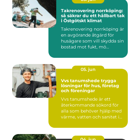
Takrenovering norrköping:
så säkrar du ett hållbart tak
i Östgötskt klimat
Takrenovering norrköping är
en avgörande åtgärd för
husägare som vill skydda sin
bostad mot fukt, mö...
05. jun
Vvs tanumshede trygga
lösningar för hus, företag
och föreningar
Vvs tanumshede är ett
återkommande sökord för
alla som behöver hjälp med
värme, vatten och sanitet i...
04. jun