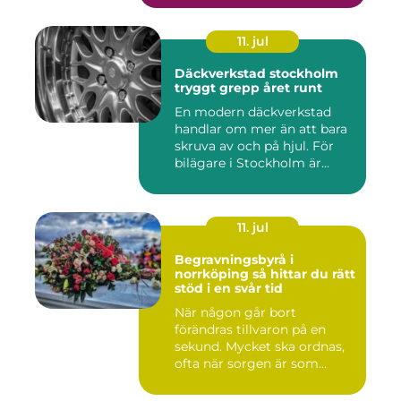
11. jul
Däckverkstad stockholm
tryggt grepp året runt
En modern däckverkstad
handlar om mer än att bara
skruva av och på hjul. För
bilägare i Stockholm är...
11. jul
Begravningsbyrå i
norrköping så hittar du rätt
stöd i en svår tid
När någon går bort
förändras tillvaron på en
sekund. Mycket ska ordnas,
ofta när sorgen är som
stark...