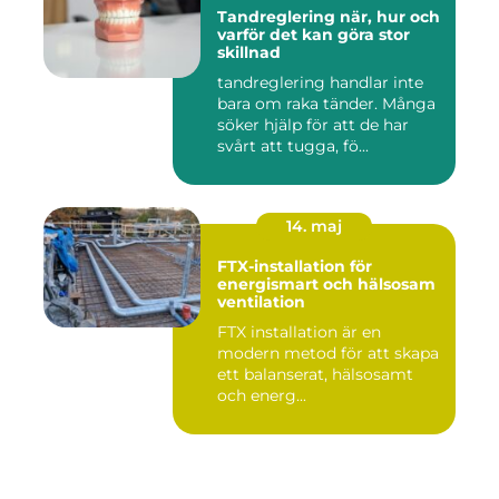
Tandreglering när, hur och
varför det kan göra stor
skillnad
tandreglering handlar inte
bara om raka tänder. Många
söker hjälp för att de har
svårt att tugga, fö...
14. maj
FTX-installation för
energismart och hälsosam
ventilation
FTX installation är en
modern metod för att skapa
ett balanserat, hälsosamt
och energ...