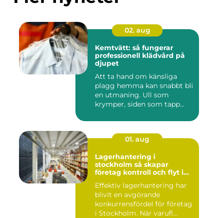
02. aug
Kemtvätt: så fungerar
professionell klädvård på
djupet
Att ta hand om känsliga
plagg hemma kan snabbt bli
en utmaning. Ull som
krymper, siden som tapp...
01. aug
Lagerhantering i
stockholm så skapar
företag kontroll och flyt i
logistiken
Effektiv lagerhantering har
blivit en avgörande
konkurrensfördel för företag
i Stockholm. När varufl...