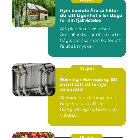
Hyra boende Åre så hittar
du rätt lägenhet eller stuga
för din fjällvistelse
Att planera en vistelse i
Årefjällen börjar ofta med en
fråga: var ska man bo för att
få ut så mycke...
02. jun
Relining i Norrköping: Ett
smart sätt att förnya
avloppsrör
Relining Norrköping är ett
begrepp som allt fler
fastighetsägare, brf:er och
villa&au...
01. jun