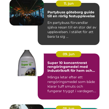
11. jun
Partybuss göteborg guide
till en rörlig festupplevelse
En partybuss förvandlar
själva resan till en stor del av
upplevelsen. I stället för att
bara ta sig ...
09. jun
Super 10 koncentrerat
rengöringsmedel med
industrikraft för hem och
företag
Många letar efter ett
rengöringsmedel som både
klarar tuff smuts och
fungerar tryggt i vardagen.
Sup...
05. jun