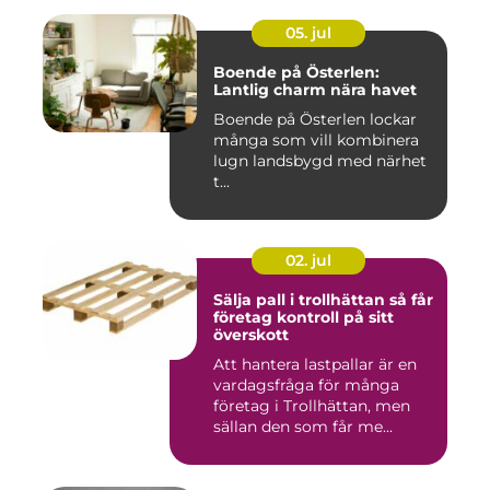
05. jul
Boende på Österlen:
Lantlig charm nära havet
Boende på Österlen lockar
många som vill kombinera
lugn landsbygd med närhet
t...
02. jul
Sälja pall i trollhättan så får
företag kontroll på sitt
överskott
Att hantera lastpallar är en
vardagsfråga för många
företag i Trollhättan, men
sällan den som får me...