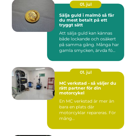
01. jul
Sälja guld i malmö så får
du mest betalt på ett
tryggt sätt
Att sälja guld kan kännas
både lockande och osäkert
på samma gång. Många har
gamla smycken, ärvda fö...
01. jul
MC verkstad - så väljer du
rätt partner för din
motorcykel
En MC verkstad är mer än
bara en plats där
motorcyklar repareras. För
mång...