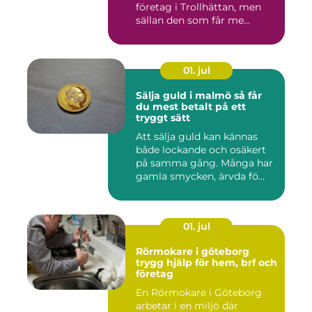
företag i Trollhättan, men
sällan den som får me...
01. jul
Sälja guld i malmö så får
du mest betalt på ett
tryggt sätt
Att sälja guld kan kännas
både lockande och osäkert
på samma gång. Många har
gamla smycken, ärvda fö...
01. jul
Rörmokare i göteborg
trygg hjälp för hem, brf och
företag
En Rörmokare i Göteborg
arbetar i en miljö där