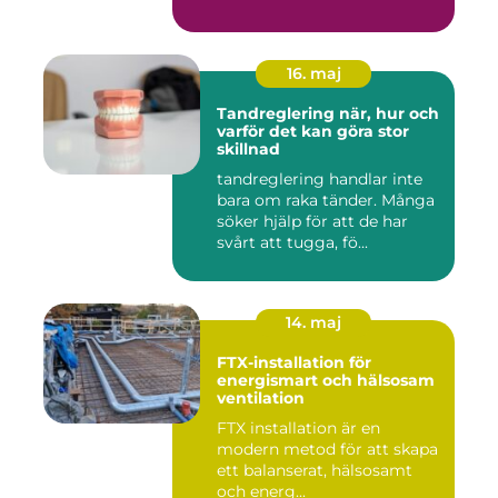
16. maj
Tandreglering när, hur och
varför det kan göra stor
skillnad
tandreglering handlar inte
bara om raka tänder. Många
söker hjälp för att de har
svårt att tugga, fö...
14. maj
FTX-installation för
energismart och hälsosam
ventilation
FTX installation är en
modern metod för att skapa
ett balanserat, hälsosamt
och energ...