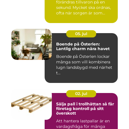
förändras tillvaron på en
sekund. Mycket ska ordnas,
ofta när sorgen är som
stark...
05. jul
Boende på Österlen:
Lantlig charm nära havet
Boende på Österlen lockar
många som vill kombinera
lugn landsbygd med närhet
t...
02. jul
Sälja pall i trollhättan så får
företag kontroll på sitt
överskott
Att hantera lastpallar är en
vardagsfråga för många