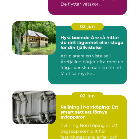
De flyttar vätskor,...
02. jun
Hyra boende Åre så hittar
du rätt lägenhet eller stuga
för din fjällvistelse
Att planera en vistelse i
Årefjällen börjar ofta med en
fråga: var ska man bo för att
få ut så mycke...
02. jun
Relining i Norrköping: Ett
smart sätt att förnya
avloppsrör
Relining Norrköping är ett
begrepp som allt fler
fastighetsägare, brf:er och