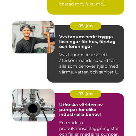
bostad mot fukt, mö...
05. jun
Vvs tanumshede trygga
lösningar för hus, företag
och föreningar
Vvs tanumshede är ett
återkommande sökord för
alla som behöver hjälp med
värme, vatten och sanitet i...
03. jun
Utforska världen av
pumpar för olika
industriella behov!
En modern
produktionsanläggning står
och faller med sina pumpar.