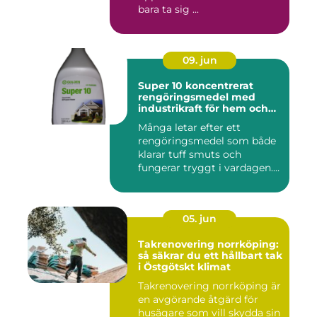
bara ta sig ...
09. jun
Super 10 koncentrerat
rengöringsmedel med
industrikraft för hem och
företag
Många letar efter ett
rengöringsmedel som både
klarar tuff smuts och
fungerar tryggt i vardagen.
Sup...
05. jun
Takrenovering norrköping:
så säkrar du ett hållbart tak
i Östgötskt klimat
Takrenovering norrköping är
en avgörande åtgärd för
husägare som vill skydda sin