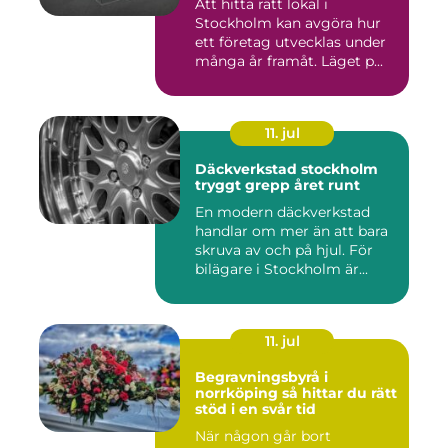
Att hitta rätt lokal i
Stockholm kan avgöra hur
ett företag utvecklas under
många år framåt. Läget p...
11. jul
Däckverkstad stockholm
tryggt grepp året runt
En modern däckverkstad
handlar om mer än att bara
skruva av och på hjul. För
bilägare i Stockholm är...
11. jul
Begravningsbyrå i
norrköping så hittar du rätt
stöd i en svår tid
När någon går bort