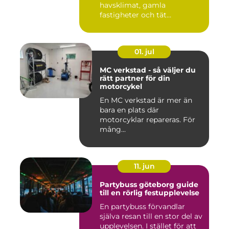
havsklimat, gamla
fastigheter och tät
stadsmiljö stäl...
01. jul
MC verkstad - så väljer du
rätt partner för din
motorcykel
En MC verkstad är mer än
bara en plats där
motorcyklar repareras. För
mång...
11. jun
Partybuss göteborg guide
till en rörlig festupplevelse
En partybuss förvandlar
själva resan till en stor del av
upplevelsen. I stället för att