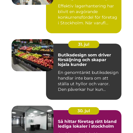
logistiken
Effektiv lagerhantering har
blivit en avgörande
konkurrensfördel för företag
i Stockholm. När varufl...
31. jul
Butiksdesign som driver
försäljning och skapar
lojala kunder
En genomtänkt butiksdesign
handlar inte bara om att
ställa ut hyllor och varor.
Den påverkar hur kun...
30. jul
Så hittar företag rätt bland
lediga lokaler i stockholm