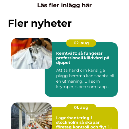
Läs fler inlägg här
Fler nyheter
02. aug
Kemtvätt: så fungerar
professionell klädvård på
djupet
Att ta hand om känsliga
plagg hemma kan snabbt bli
en utmaning. Ull som
krymper, siden som tapp...
01. aug
Lagerhantering i
stockholm så skapar
företag kontroll och flyt i