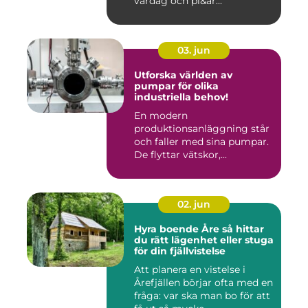
vardag och pl&ar...
03. jun
Utforska världen av
pumpar för olika
industriella behov!
En modern
produktionsanläggning står
och faller med sina pumpar.
De flyttar vätskor,...
02. jun
Hyra boende Åre så hittar
du rätt lägenhet eller stuga
för din fjällvistelse
Att planera en vistelse i
Årefjällen börjar ofta med en
fråga: var ska man bo för att