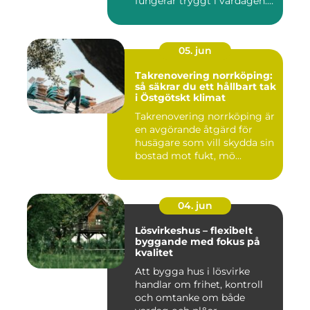
fungerar tryggt i vardagen.
Sup...
05. jun
Takrenovering norrköping:
så säkrar du ett hållbart tak
i Östgötskt klimat
Takrenovering norrköping är
en avgörande åtgärd för
husägare som vill skydda sin
bostad mot fukt, mö...
04. jun
Lösvirkeshus – flexibelt
byggande med fokus på
kvalitet
Att bygga hus i lösvirke
handlar om frihet, kontroll
och omtanke om både