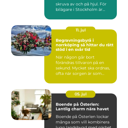
skruva av och på hjul. För
bilägare i Stockholm är...
11. jul
Begravningsbyrå i
norrköping så hittar du rätt
stöd i en svår tid
När någon går bort
förändras tillvaron på en
sekund. Mycket ska ordnas,
ofta när sorgen är som
stark...
05. jul
Boende på Österlen:
Lantlig charm nära havet
Boende på Österlen lockar
många som vill kombinera
lugn landsbygd med närhet