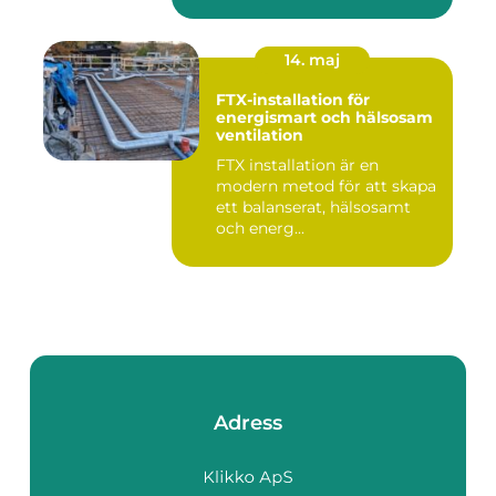
14. maj
FTX-installation för
energismart och hälsosam
ventilation
FTX installation är en
modern metod för att skapa
ett balanserat, hälsosamt
och energ...
Adress