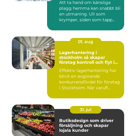
Att ta hand om känsliga
plagg hemma kan snabbt bli
en utmaning. Ull som
krymper, siden som tapp...
01. aug
Lagerhantering i
stockholm så skapar
företag kontroll och flyt i
logistiken
Effektiv lagerhantering har
blivit en avgörande
konkurrensfördel för företag
i Stockholm. När varufl...
31. jul
Butiksdesign som driver
försäljning och skapar
lojala kunder