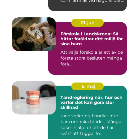
som lämnas vid någons dör...
01. jun
Förskola i Landskrona: Så
hittar föräldrar rätt miljö för
sina barn
Att välja förskola är ett av de
första stora besluten många
förä...
16. maj
Tandreglering när, hur och
varför det kan göra stor
skillnad
tandreglering handlar inte
bara om raka tänder. Många
söker hjälp för att de har
svårt att tugga, fö...