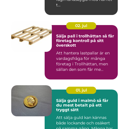
t...
02. jul
Sälja pall i trollhättan så får
företag kontroll på sitt
överskott
Att hantera lastpallar är en
vardagsfråga för många
företag i Trollhättan, men
sällan den som får me...
01. jul
Sälja guld i malmö så får
du mest betalt på ett
tryggt sätt
Att sälja guld kan kännas
både lockande och osäkert
på samma gång. Många har