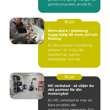
gamla smycken, ärvda fö...
01. jul
Rörmokare i göteborg
trygg hjälp för hem, brf och
företag
En Rörmokare i Göteborg
arbetar i en miljö där
havsklimat, gamla
fastigheter och tät
stadsmiljö stäl...
01. jul
MC verkstad - så väljer du
rätt partner för din
motorcykel
En MC verkstad är mer än
bara en plats där
motorcyklar repareras. För