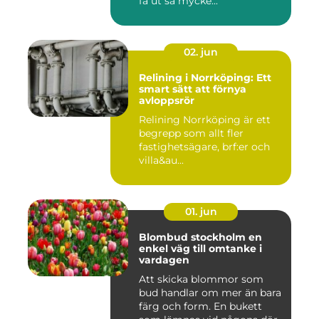
få ut så mycke...
02. jun
Relining i Norrköping: Ett
smart sätt att förnya
avloppsrör
Relining Norrköping är ett
begrepp som allt fler
fastighetsägare, brf:er och
villa&au...
01. jun
Blombud stockholm en
enkel väg till omtanke i
vardagen
Att skicka blommor som
bud handlar om mer än bara
färg och form. En bukett