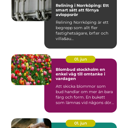
Relining i Norrköping: Ett
smart sätt att förnya
avloppsrör
Relining Norrköping är ett
begrepp som allt fler
fastighetsägare, brf:er och
villa&au...
01. jun
Blombud stockholm en
enkel väg till omtanke i
vardagen
Att skicka blommor som
bud handlar om mer än bara
färg och form. En bukett
som lämnas vid någons dör...
01. jun