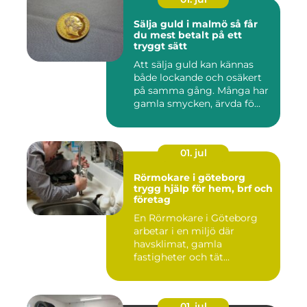
Sälja guld i malmö så får
du mest betalt på ett
tryggt sätt
Att sälja guld kan kännas
både lockande och osäkert
på samma gång. Många har
gamla smycken, ärvda fö...
01. jul
Rörmokare i göteborg
trygg hjälp för hem, brf och
företag
En Rörmokare i Göteborg
arbetar i en miljö där
havsklimat, gamla
fastigheter och tät
stadsmiljö stäl...
01. jul