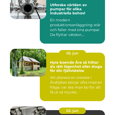
Utforska världen av
pumpar för olika
industriella behov!
En modern
produktionsanläggning står
och faller med sina pumpar.
De flyttar vätskor,...
02. jun
Hyra boende Åre så hittar
du rätt lägenhet eller stuga
för din fjällvistelse
Att planera en vistelse i
Årefjällen börjar ofta med en
fråga: var ska man bo för att
få ut så mycke...
02. jun