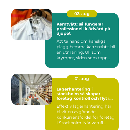
02. aug
Kemtvätt: så fungerar
professionell klädvård på
djupet
Att ta hand om känsliga
plagg hemma kan snabbt bli
en utmaning. Ull som
krymper, siden som tapp...
01. aug
Lagerhantering i
stockholm så skapar
företag kontroll och flyt i
logistiken
Effektiv lagerhantering har
blivit en avgörande
konkurrensfördel för företag
i Stockholm. När varufl...