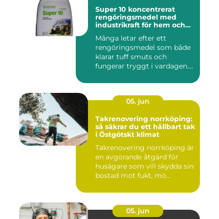
Super 10 koncentrerat
rengöringsmedel med
industrikraft för hem och
företag
Många letar efter ett
rengöringsmedel som både
klarar tuff smuts och
fungerar tryggt i vardagen.
Sup...
05. jun
Takrenovering norrköping:
så säkrar du ett hållbart tak
i Östgötskt klimat
Takrenovering norrköping är
en avgörande åtgärd för
husägare som vill skydda sin
bostad mot fukt, mö...
05. jun