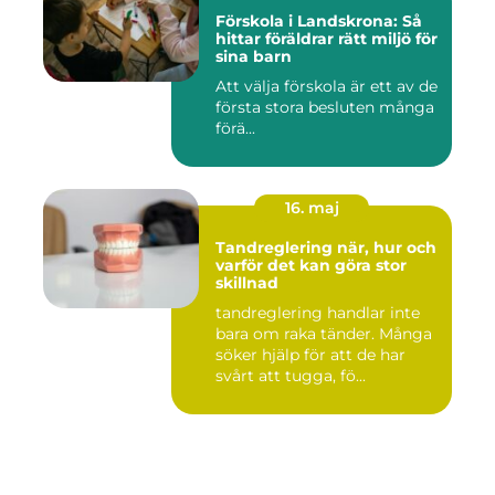
Förskola i Landskrona: Så
hittar föräldrar rätt miljö för
sina barn
Att välja förskola är ett av de
första stora besluten många
förä...
16. maj
Tandreglering när, hur och
varför det kan göra stor
skillnad
tandreglering handlar inte
bara om raka tänder. Många
söker hjälp för att de har
svårt att tugga, fö...