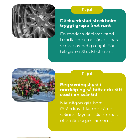
11. jul
Däckverkstad stockholm
tryggt grepp året runt
En modern däckverkstad
handlar om mer än att bara
skruva av och på hjul. För
bilägare i Stockholm är...
11. jul
Begravningsbyrå i
norrköping så hittar du rätt
stöd i en svår tid
När någon går bort
förändras tillvaron på en
sekund. Mycket ska ordnas,
ofta när sorgen är som
stark...