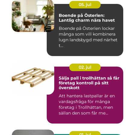
05. jul
Boende på Österlen:
Lantlig charm nära havet
Boende på Österlen lockar
många som vill kombinera
lugn landsbygd med närhet
t...
02. jul
Sälja pall i trollhättan så får
företag kontroll på sitt
överskott
Att hantera lastpallar är en
vardagsfråga för många
företag i Trollhättan, men
sällan den som får me...
01. jul