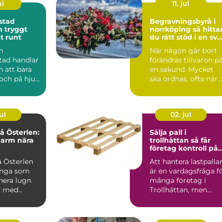
ul
11. jul
stad
Begravningsbyrå i
gt
norrköping så hittar
t runt
du rätt stöd i en svå
tid
n
När någon går bort
tad handlar
förändras tillvaron p
 att bara
en sekund. Mycket
och på hjul.
ska ordnas, ofta när
re i
sorgen är som stark..
är...
ul
02. jul
 Österlen:
Sälja pall i
harm nära
trollhättan så får
företag kontroll på
sitt överskott
 Österlen
Att hantera lastpalla
ånga som
är en vardagsfråga f
nera lugn
många företag i
d med
Trollhättan, men
sällan den som får
me...