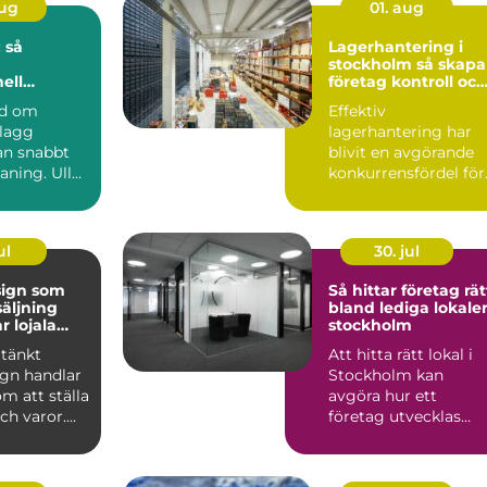
aug
01. aug
 så
Lagerhantering i
stockholm så skapar
ell
företag kontroll och
på djupet
flyt i logistiken
nd om
Effektiv
plagg
lagerhantering har
n snabbt
blivit en avgörande
aning. Ull
konkurrensfördel för
er, siden
företag i Stockholm.
.
När varufl...
ul
30. jul
sign som
Så hittar företag rät
säljning
bland lediga lokaler
r lojala
stockholm
tänkt
Att hitta rätt lokal i
ign handlar
Stockholm kan
om att ställa
avgöra hur ett
och varor.
företag utvecklas
kar hur
under många år
framåt. Läget p...