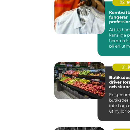
02. 
Kemtvätt:
fungerar
profession
klädvård 
Att ta ha
känsliga 
hemma ka
bli en utm
som krymp
som tapp..
31. j
Butiksde
driver för
och skapa
kunder
En genom
butiksdes
inte bara 
ut hyllor 
Den påver
kun...