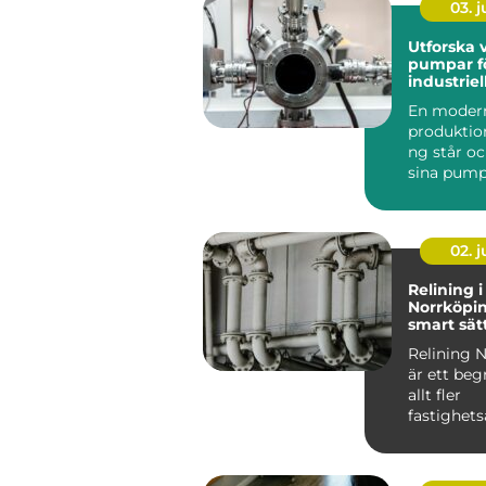
03. 
Utforska 
pumpar fö
industrie
En moder
produktio
ng står oc
sina pump
flyttar väts
02. 
Relining i
Norrköpin
smart sätt
avloppsrö
Relining 
är ett be
allt fler
fastighets
och villa&a