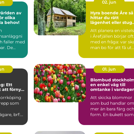
jun
02. jun
världen av
Hyra boende Åre så
r olika
hittar du rätt
lla behov!
lägenhet eller stug
för din fjällvistelse
n
Att planera en vistel
nsanläggni
i Årefjällen börjar of
h faller med
med en fråga: var sk
ar. De
man bo för att få ut
kor,...
så mycke...
jun
01. jun
Blombud stockhol
g: Ett
en enkel väg till
 att förnya
omtanke i vardage
r
Norrköping
Att skicka blommor
grepp som
som bud handlar o
mer än bara färg oc
ägare, brf:er
form. En bukett som
u...
lämnas vid någons
dör...