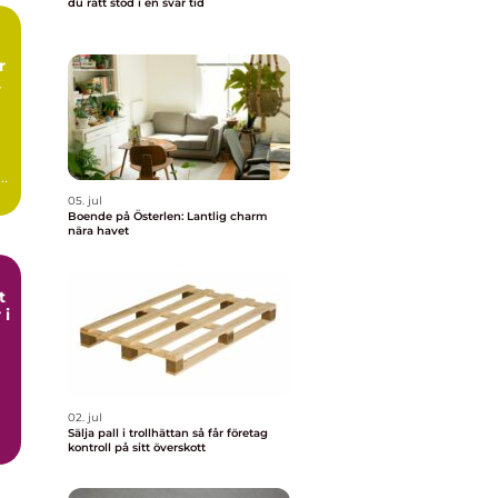
du rätt stöd i en svår tid
05. jul
Boende på Österlen: Lantlig charm
nära havet
t
 i
02. jul
Sälja pall i trollhättan så får företag
kontroll på sitt överskott