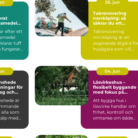
jun
05. jun
Takrenovering
rat
norrköping: så
gsmedel
säkrar du ett
trikraft för
hållbart tak i
r efter ett
Takrenovering
företag
Östgötskt klimat
gsmedel
norrköping är en
larar tuff
avgörande åtgärd fö
 fungerar
husägare som vill
ardagen.
skydda sin bostad
mot fukt, mö...
jun
04. jun
mshede
Lösvirkeshus –
sningar för
flexibelt byggande
tag och
med fokus på
r
kvalitet
shede är
Att bygga hus i
kommande
lösvirke handlar om
 alla som
frihet, kontroll och
jälp med
omtanke om både
tten och
vardag och pl&ar...