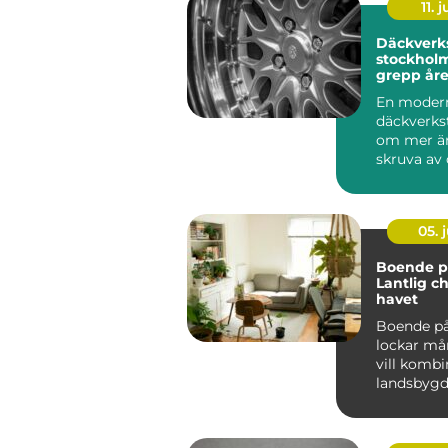
11. j
Däckverk
stockholm tryg
grepp åre
En moder
däckverks
om mer än
skruva av 
För biläga
Stockholm 
05. j
Boende på
Lantlig c
havet
Boende på
lockar m
vill kombi
landsbyg
närhet t...