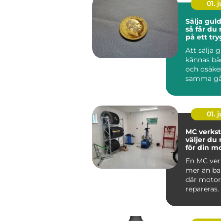
01. j
Sälja gul
så får du
på ett try
Att sälja 
kännas bå
och osäke
samma gå
har gamla
ärvda fö...
01. j
MC verkst
väljer du 
för din m
En MC ver
mer än bar
där motor
repareras.