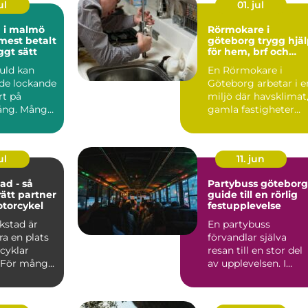
ul
01. jul
d i malmö
Rörmokare i
 mest betalt
göteborg trygg hjälp
ggt sätt
för hem, brf och
företag
guld kan
En Rörmokare i
de lockande
Göteborg arbetar i e
rt på
miljö där havsklimat
ng. Många
gamla fastigheter
 smycken,
och tät stadsmiljö
stäl...
ul
11. jun
ad - så
Partybuss göteborg
rätt partner
guide till en rörlig
otorcykel
festupplevelse
kstad är
En partybuss
a en plats
förvandlar själva
cyklar
resan till en stor del
 För mång...
av upplevelsen. I
stället för att bara ta
sig ...