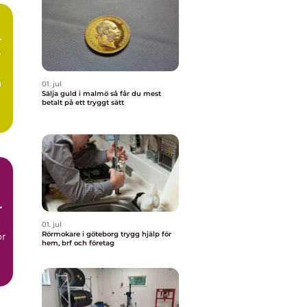
r
å
01. jul
Sälja guld i malmö så får du mest
betalt på ett tryggt sätt
.
r
01. jul
Rörmokare i göteborg trygg hjälp för
ör
hem, brf och företag