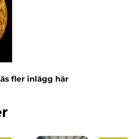
äs fler inlägg här
er