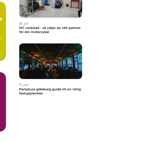
01. jul
MC verkstad - så väljer du rätt partner
för din motorcykel
n
,
11. jun
Partybuss göteborg guide till en rörlig
festupplevelse