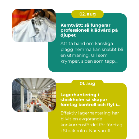
02. aug
Kemtvätt: så fungerar
professionell klädvård på
djupet
Att ta hand om känsliga
plagg hemma kan snabbt bli
en utmaning. Ull som
krymper, siden som tapp...
01. aug
Lagerhantering i
stockholm så skapar
företag kontroll och flyt i
logistiken
Effektiv lagerhantering har
blivit en avgörande
konkurrensfördel för företag
i Stockholm. När varufl...