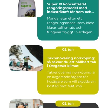
Super 10 koncentrerat
rengöringsmedel med
industrikraft för hem och
företag
Många letar efter ett
rengöringsmedel som både
klarar tuff smuts och
fungerar tryggt i vardagen.
Sup...
05. jun
Takrenovering norrköping:
så säkrar du ett hållbart tak
i Östgötskt klimat
Takrenovering norrköping är
en avgörande åtgärd för
husägare som vill skydda sin
bostad mot fukt, mö...
05. jun