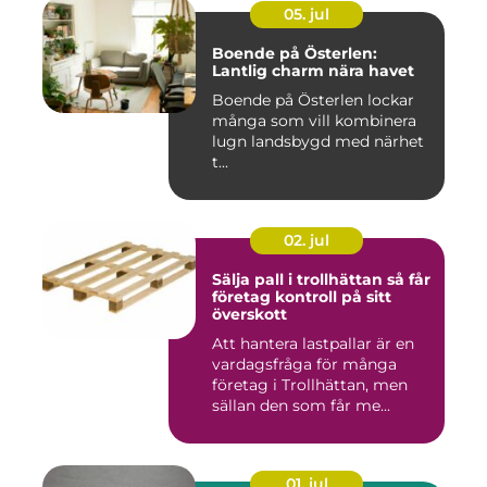
05. jul
Boende på Österlen:
Lantlig charm nära havet
Boende på Österlen lockar
många som vill kombinera
lugn landsbygd med närhet
t...
02. jul
Sälja pall i trollhättan så får
företag kontroll på sitt
överskott
Att hantera lastpallar är en
vardagsfråga för många
företag i Trollhättan, men
sällan den som får me...
01. jul