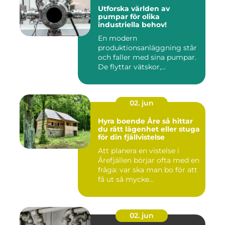
Utforska världen av
pumpar för olika
industriella behov!
En modern
produktionsanläggning står
och faller med sina pumpar.
De flyttar vätskor,...
02. jun
Hyra boende Åre så hittar
du rätt lägenhet eller stuga
för din fjällvistelse
Att planera en vistelse i
Årefjällen börjar ofta med en
fråga: var ska man bo för att
få ut så mycke...
02. jun