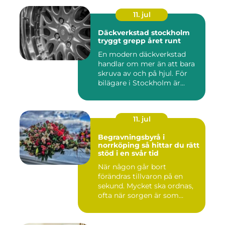
11. jul
Däckverkstad stockholm
tryggt grepp året runt
En modern däckverkstad
handlar om mer än att bara
skruva av och på hjul. För
bilägare i Stockholm är...
11. jul
Begravningsbyrå i
norrköping så hittar du rätt
stöd i en svår tid
När någon går bort
förändras tillvaron på en
sekund. Mycket ska ordnas,
ofta när sorgen är som
stark...