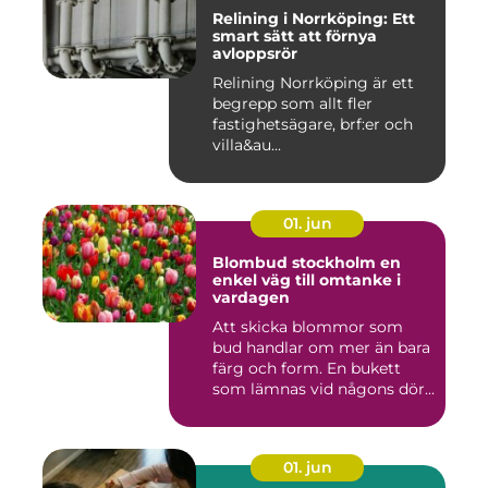
Relining i Norrköping: Ett
smart sätt att förnya
avloppsrör
Relining Norrköping är ett
begrepp som allt fler
fastighetsägare, brf:er och
villa&au...
01. jun
Blombud stockholm en
enkel väg till omtanke i
vardagen
Att skicka blommor som
bud handlar om mer än bara
färg och form. En bukett
som lämnas vid någons dör...
01. jun