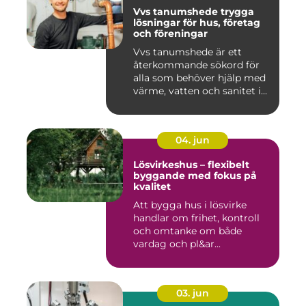
Vvs tanumshede trygga
lösningar för hus, företag
och föreningar
Vvs tanumshede är ett
återkommande sökord för
alla som behöver hjälp med
värme, vatten och sanitet i...
04. jun
Lösvirkeshus – flexibelt
byggande med fokus på
kvalitet
Att bygga hus i lösvirke
handlar om frihet, kontroll
och omtanke om både
vardag och pl&ar...
03. jun