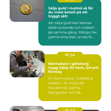
Sälja guld i malmö så får
du mest betalt på ett
tryggt sätt
Att sälja guld kan kännas
både lockande och osäkert
på samma gång. Många har
gamla smycken, ärvda fö...
01. jul
Rörmokare i göteborg
trygg hjälp för hem, brf och
företag
En Rörmokare i Göteborg
arbetar i en miljö där
havsklimat, gamla
fastigheter och tät
stadsmiljö stäl...
01. jul