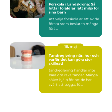
Förskola i Landskrona: Så
hittar föräldrar rätt miljö för
sina barn
Att välja förskola är ett av de
första stora besluten många
förä...
16. maj
Tandreglering när, hur och
varför det kan göra stor
skillnad
tandreglering handlar inte
bara om raka tänder. Många
söker hjälp för att de har
svårt att tugga, fö...