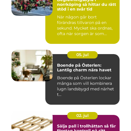
norrköping så hittar du rätt
stöd i en svår tid
När någon går bort
förändras tillvaron på en
sekund. Mycket ska ordnas,
ofta när sorgen är som
stark...
05. jul
Boende på Österlen:
Lantlig charm nära havet
Boende på Österlen lockar
många som vill kombinera
lugn landsbygd med närhet
t...
02. jul
Sälja pall i trollhättan så får
företag kontroll på sitt