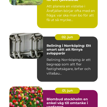
Att planera en vistelse i
Årefjällen börjar ofta med en
fråga: var ska man bo för att
få ut så mycke...
02. jun
Relining i Norrköping: Ett
smart sätt att förnya
avloppsrör
Relining Norrköping är ett
begrepp som allt fler
fastighetsägare, brf:er och
villa&au...
01. jun
Blombud stockholm en
enkel väg till omtanke i
vardagen