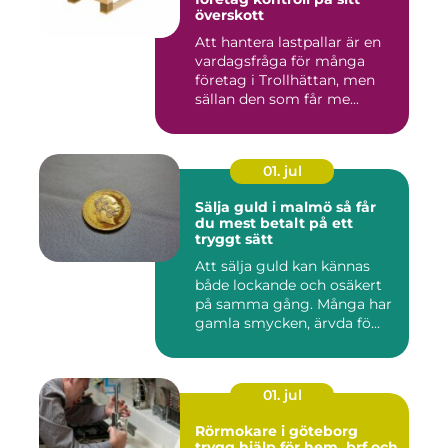
överskott
Att hantera lastpallar är en
vardagsfråga för många
företag i Trollhättan, men
sällan den som får me...
01. jul
Sälja guld i malmö så får
du mest betalt på ett
tryggt sätt
Att sälja guld kan kännas
både lockande och osäkert
på samma gång. Många har
gamla smycken, ärvda fö...
01. jul
Rörmokare i göteborg
trygg hjälp för hem, brf och