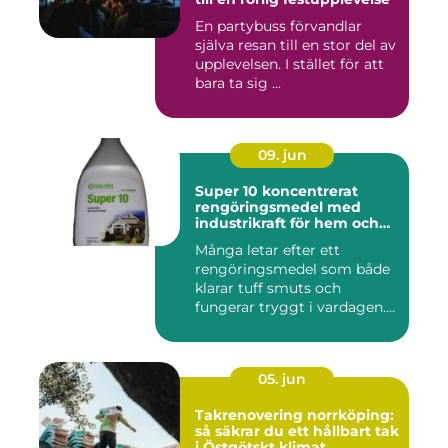
En partybuss förvandlar
själva resan till en stor del av
upplevelsen. I stället för att
bara ta sig ...
09. jun
Super 10 koncentrerat
rengöringsmedel med
industrikraft för hem och
företag
Många letar efter ett
rengöringsmedel som både
klarar tuff smuts och
fungerar tryggt i vardagen.
Sup...
05. jun
Takrenovering norrköping:
så säkrar du ett hållbart tak
i Östgötskt klimat