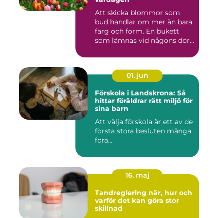
Att skicka blommor som
bud handlar om mer än bara
färg och form. En bukett
som lämnas vid någons dör...
01. jun
Förskola i Landskrona: Så
hittar föräldrar rätt miljö för
sina barn
Att välja förskola är ett av de
första stora besluten många
förä...
16. maj
Tandreglering när, hur och
varför det kan göra stor
skillnad