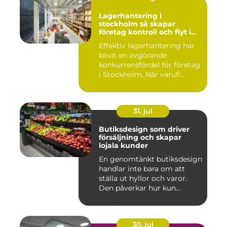
Lagerhantering i
stockholm så skapar
företag kontroll och flyt i
logistiken
Effektiv lagerhantering har
blivit en avgörande
konkurrensfördel för företag
i Stockholm. När varufl...
31. jul
Butiksdesign som driver
försäljning och skapar
lojala kunder
En genomtänkt butiksdesign
handlar inte bara om att
ställa ut hyllor och varor.
Den påverkar hur kun...
30. jul