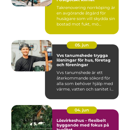
Takrenovering norrköping är
en avgörande åtgärd för
husägare som vill skydda sin
bostad mot fukt, mö...
05. jun
Vvs tanumshede trygga
lösningar för hus, företag
och föreningar
Vvs tanumshede är ett
återkommande sökord för
alla som behöver hjälp med
värme, vatten och sanitet i...
04. jun
Lösvirkeshus – flexibelt
byggande med fokus på
kvalitet