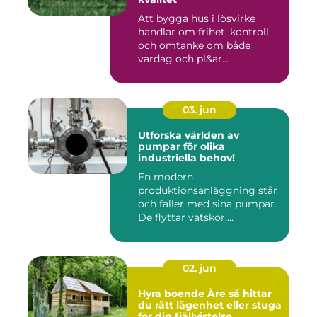
Att bygga hus i lösvirke
handlar om frihet, kontroll
och omtanke om både
vardag och pl&ar...
03. jun
Utforska världen av
pumpar för olika
industriella behov!
En modern
produktionsanläggning står
och faller med sina pumpar.
De flyttar vätskor,...
02. jun
Hyra boende Åre så hittar
du rätt lägenhet eller stuga
för din fjällvistelse