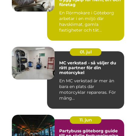
företag
En Rörmokare i Göteborg
arbetar i en miljö där
havsklimat, gamla
fastigheter och tät
stadsmiljö stäl...
01. jul
MC verkstad - så väljer du
rätt partner för din
motorcykel
En MC verkstad är mer än
bara en plats där
motorcyklar repareras. För
mång...
11. jun
Partybuss göteborg guide
till en rörlig festupplevelse