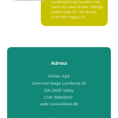
tandreglering handlar inte
bara om raka tänder. Många
söker hjälp för att de har
svårt att tugga, fö...
Adress
web:
www.klikko.dk