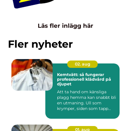
Läs fler inlägg här
Fler nyheter
02. aug
Kemtvätt: så fungerar
professionell klädvård på
djupet
Att ta hand om känsliga
plagg hemma kan snabbt bli
en utmaning. Ull som
krymper, siden som tapp...
01. aug