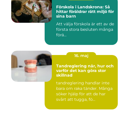
Förskola i Landskrona: Så
hittar föräldrar rätt miljö för
sina barn
Att välja förskola är ett av de
första stora besluten många
förä...
16. maj
Tandreglering när, hur och
varför det kan göra stor
skillnad
tandreglering handlar inte
bara om raka tänder. Många
söker hjälp för att de har
svårt att tugga, fö...