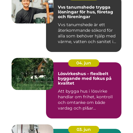
Vvs tanumshede trygga
lösningar för hus, företag
och föreningar
Vvs tanumshede är ett
återkommande sökord för
alla som behöver hjälp med
värme, vatten och sanitet i...
04. jun
Lösvirkeshus – flexibelt
byggande med fokus på
kvalitet
Att bygga hus i lösvirke
handlar om frihet, kontroll
och omtanke om både
vardag och pl&ar...
03. jun