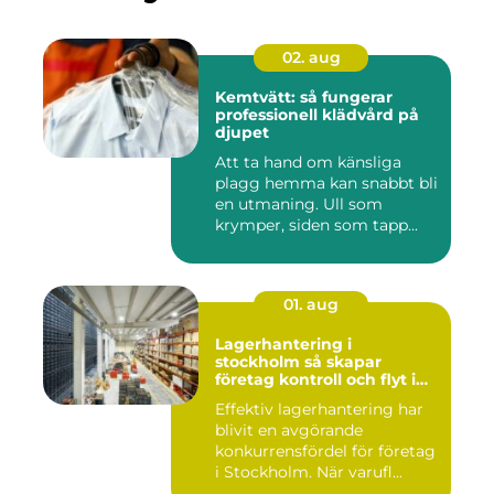
02. aug
Kemtvätt: så fungerar
professionell klädvård på
djupet
Att ta hand om känsliga
plagg hemma kan snabbt bli
en utmaning. Ull som
krymper, siden som tapp...
01. aug
Lagerhantering i
stockholm så skapar
företag kontroll och flyt i
logistiken
Effektiv lagerhantering har
blivit en avgörande
konkurrensfördel för företag
i Stockholm. När varufl...