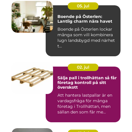
05. jul
Boende på Österlen:
Lantlig charm nära havet
Boende på Österlen lockar
många som vill kombinera
lugn landsbygd med närhet
t...
02. jul
Sälja pall i trollhättan så får
företag kontroll på sitt
överskott
Att hantera lastpallar är en
vardagsfråga för många
företag i Trollhättan, men
sällan den som får me...