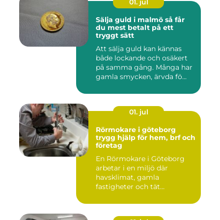
01. jul
Sälja guld i malmö så får
du mest betalt på ett
tryggt sätt
Att sälja guld kan kännas
både lockande och osäkert
på samma gång. Många har
gamla smycken, ärvda fö...
01. jul
Rörmokare i göteborg
trygg hjälp för hem, brf och
företag
En Rörmokare i Göteborg
arbetar i en miljö där
havsklimat, gamla
fastigheter och tät
stadsmiljö stäl...