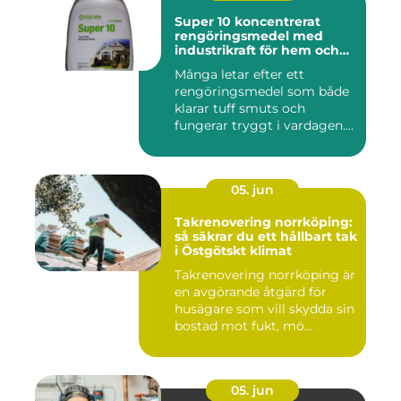
Super 10 koncentrerat
rengöringsmedel med
industrikraft för hem och
företag
Många letar efter ett
rengöringsmedel som både
klarar tuff smuts och
fungerar tryggt i vardagen.
Sup...
05. jun
Takrenovering norrköping:
så säkrar du ett hållbart tak
i Östgötskt klimat
Takrenovering norrköping är
en avgörande åtgärd för
husägare som vill skydda sin
bostad mot fukt, mö...
05. jun