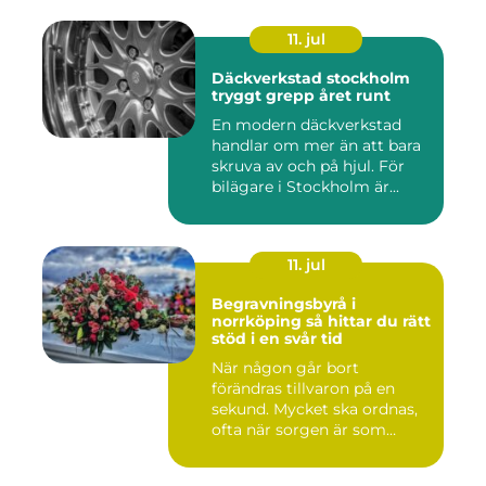
11. jul
Däckverkstad stockholm
tryggt grepp året runt
En modern däckverkstad
handlar om mer än att bara
skruva av och på hjul. För
bilägare i Stockholm är...
11. jul
Begravningsbyrå i
norrköping så hittar du rätt
stöd i en svår tid
När någon går bort
förändras tillvaron på en
sekund. Mycket ska ordnas,
ofta när sorgen är som
stark...