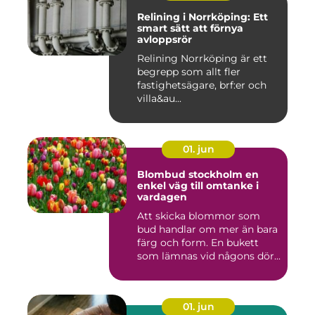
Relining i Norrköping: Ett
smart sätt att förnya
avloppsrör
Relining Norrköping är ett
begrepp som allt fler
fastighetsägare, brf:er och
villa&au...
01. jun
Blombud stockholm en
enkel väg till omtanke i
vardagen
Att skicka blommor som
bud handlar om mer än bara
färg och form. En bukett
som lämnas vid någons dör...
01. jun