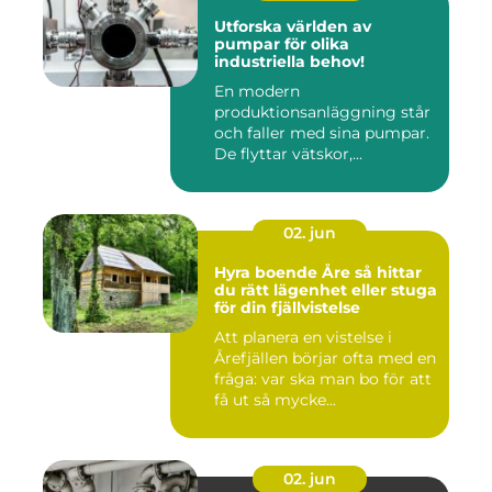
Utforska världen av
pumpar för olika
industriella behov!
En modern
produktionsanläggning står
och faller med sina pumpar.
De flyttar vätskor,...
02. jun
Hyra boende Åre så hittar
du rätt lägenhet eller stuga
för din fjällvistelse
Att planera en vistelse i
Årefjällen börjar ofta med en
fråga: var ska man bo för att
få ut så mycke...
02. jun