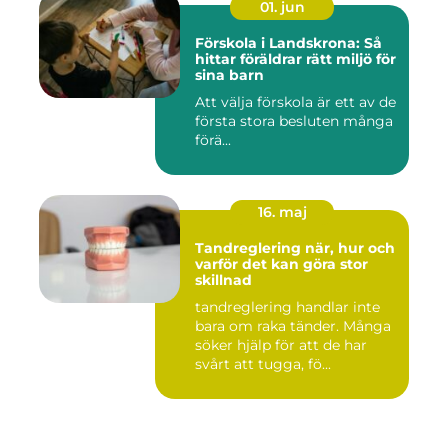
01. jun
Förskola i Landskrona: Så
hittar föräldrar rätt miljö för
sina barn
Att välja förskola är ett av de
första stora besluten många
förä...
16. maj
Tandreglering när, hur och
varför det kan göra stor
skillnad
tandreglering handlar inte
bara om raka tänder. Många
söker hjälp för att de har
svårt att tugga, fö...