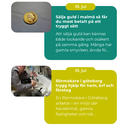
01. jul
Sälja guld i malmö så får
du mest betalt på ett
tryggt sätt
Att sälja guld kan kännas
både lockande och osäkert
på samma gång. Många har
gamla smycken, ärvda fö...
01. jul
Rörmokare i göteborg
trygg hjälp för hem, brf och
företag
En Rörmokare i Göteborg
arbetar i en miljö där
havsklimat, gamla
fastigheter och tät
stadsmiljö stäl...