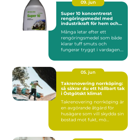
09. jun
Super 10 koncentrerat
rengöringsmedel med
industrikraft för hem och
företag
Många letar efter ett
rengöringsmedel som både
klarar tuff smuts och
fungerar tryggt i vardagen.
Sup...
05. jun
Takrenovering norrköping:
så säkrar du ett hållbart tak
i Östgötskt klimat
Takrenovering norrköping är
en avgörande åtgärd för
husägare som vill skydda sin
bostad mot fukt, mö...