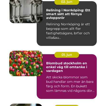
02. jun
Relining i Norrköping: Ett
smart sätt att förnya
avloppsrör
Relining Norrköping är ett
begrepp som allt fler
fastighetsägare, brf:er och
villa&au...
01. jun
Blombud stockholm en
enkel väg till omtanke i
vardagen
Att skicka blommor som
bud handlar om mer än bara
färg och form. En bukett
som lämnas vid någons dör...