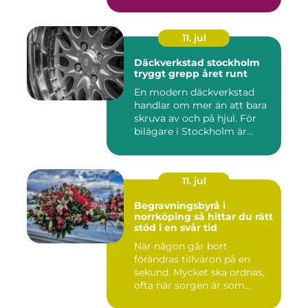
11. jul
Däckverkstad stockholm
tryggt grepp året runt
En modern däckverkstad
handlar om mer än att bara
skruva av och på hjul. För
bilägare i Stockholm är...
11. jul
Begravningsbyrå i
norrköping så hittar du rätt
stöd i en svår tid
När någon går bort
förändras tillvaron på en
sekund. Mycket ska ordnas,
ofta när sorgen är som
stark...