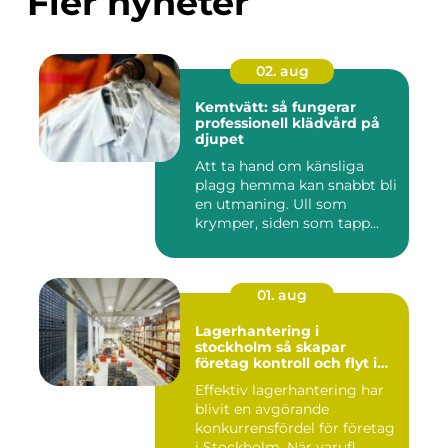
Fler nyheter
02. aug
Kemtvätt: så fungerar
professionell klädvård på
djupet
Att ta hand om känsliga
plagg hemma kan snabbt bli
en utmaning. Ull som
krymper, siden som tapp...
01. aug
Lagerhantering i
stockholm så skapar
företag kontroll och flyt i
logistiken
Effektiv lagerhantering har
blivit en avgörande
konkurrensfördel för företag
i Stockholm. När varufl...