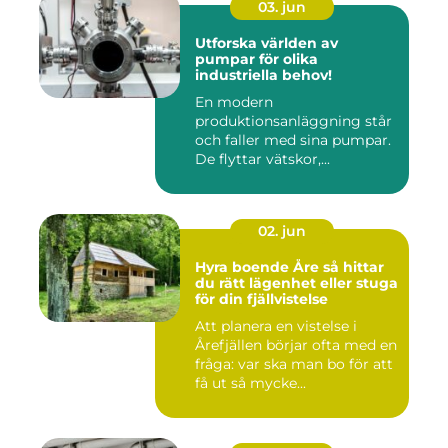
03. jun
Utforska världen av
pumpar för olika
industriella behov!
En modern
produktionsanläggning står
och faller med sina pumpar.
De flyttar vätskor,...
02. jun
Hyra boende Åre så hittar
du rätt lägenhet eller stuga
för din fjällvistelse
Att planera en vistelse i
Årefjällen börjar ofta med en
fråga: var ska man bo för att
få ut så mycke...