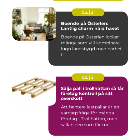
05. jul
Boende på Österlen:
Lantlig charm nära havet
Boende på Österlen lockar
många som vill kombinera
lugn landsbygd med närhet
t...
02. jul
Sälja pall i trollhättan så får
företag kontroll på sitt
överskott
Att hantera lastpallar är en
vardagsfråga för många
företag i Trollhättan, men
sällan den som får me...