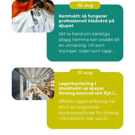
02. aug
Kemtvätt: så fungerar
professionell klädvård på
djupet
Att ta hand om känsliga
plagg hemma kan snabbt bli
en utmaning. Ull som
krymper, siden som tapp...
01. aug
Lagerhantering i
stockholm så skapar
företag kontroll och flyt i
logistiken
Effektiv lagerhantering har
blivit en avgörande
konkurrensfördel för företag
i Stockholm. När varufl...