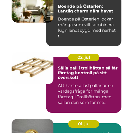
Boende på Österlen:
Lantlig charm nära havet
Boende på Österlen lockar
många som vill kombinera
lugn landsbygd med närhet
t...
02. jul
Sälja pall i trollhättan så får
företag kontroll på sitt
överskott
Att hantera lastpallar är en
vardagsfråga för många
företag i Trollhättan, men
sällan den som får me...
01. jul