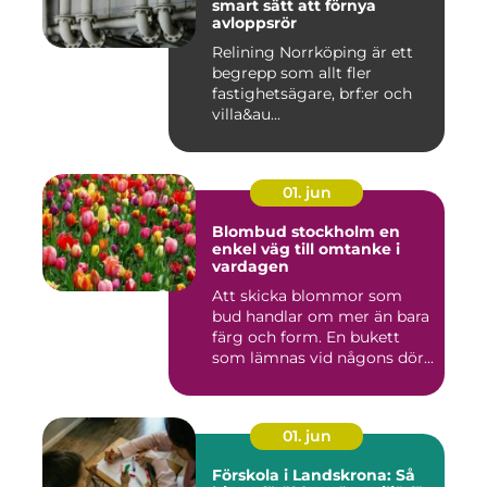
smart sätt att förnya
avloppsrör
Relining Norrköping är ett
begrepp som allt fler
fastighetsägare, brf:er och
villa&au...
01. jun
Blombud stockholm en
enkel väg till omtanke i
vardagen
Att skicka blommor som
bud handlar om mer än bara
färg och form. En bukett
som lämnas vid någons dör...
01. jun
Förskola i Landskrona: Så