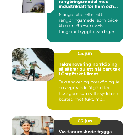
rengöringsmedel med
industrikraft för hem och
företag
Många letar efter ett
rengöringsmedel som både
klarar tuff smuts och
fungerar tryggt i vardagen.
Sup...
05. jun
Takrenovering norrköping:
så säkrar du ett hållbart tak
i Östgötskt klimat
Takrenovering norrköping är
en avgörande åtgärd för
husägare som vill skydda sin
bostad mot fukt, mö...
05. jun
Vvs tanumshede trygga