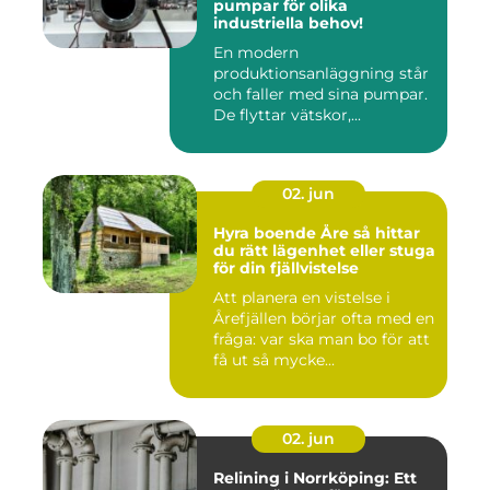
pumpar för olika
industriella behov!
En modern
produktionsanläggning står
och faller med sina pumpar.
De flyttar vätskor,...
02. jun
Hyra boende Åre så hittar
du rätt lägenhet eller stuga
för din fjällvistelse
Att planera en vistelse i
Årefjällen börjar ofta med en
fråga: var ska man bo för att
få ut så mycke...
02. jun
Relining i Norrköping: Ett