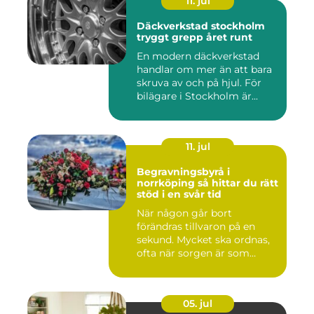
11. jul
Däckverkstad stockholm
tryggt grepp året runt
En modern däckverkstad
handlar om mer än att bara
skruva av och på hjul. För
bilägare i Stockholm är...
11. jul
Begravningsbyrå i
norrköping så hittar du rätt
stöd i en svår tid
När någon går bort
förändras tillvaron på en
sekund. Mycket ska ordnas,
ofta när sorgen är som
stark...
05. jul