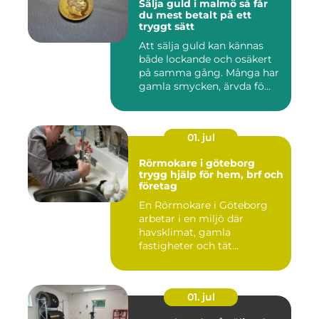
Sälja guld i malmö så får
du mest betalt på ett
tryggt sätt
Att sälja guld kan kännas
både lockande och osäkert
på samma gång. Många har
gamla smycken, ärvda fö...
01. jul
Rörmokare i göteborg
trygg hjälp för hem, brf och
företag
En Rörmokare i Göteborg
arbetar i en miljö där
havsklimat, gamla
fastigheter och tät
stadsmiljö stäl...
01. jul