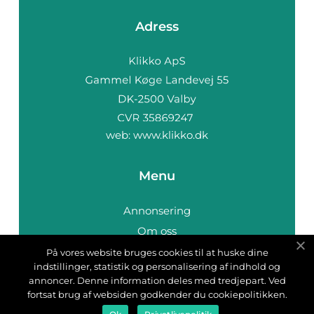
Adress
web:
www.klikko.dk
Menu
Annonsering
Om oss
Cookies
På vores website bruges cookies til at huske dine
indstillinger, statistik og personalisering af indhold og
Kontakta oss
annoncer. Denne information deles med tredjepart. Ved
Sitemap
fortsat brug af websiden godkender du cookiepolitikken.