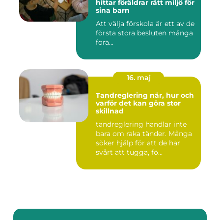
hittar föräldrar rätt miljö för
sina barn
Att välja förskola är ett av de
första stora besluten många
förä...
16. maj
Tandreglering när, hur och
varför det kan göra stor
skillnad
tandreglering handlar inte
bara om raka tänder. Många
söker hjälp för att de har
svårt att tugga, fö...