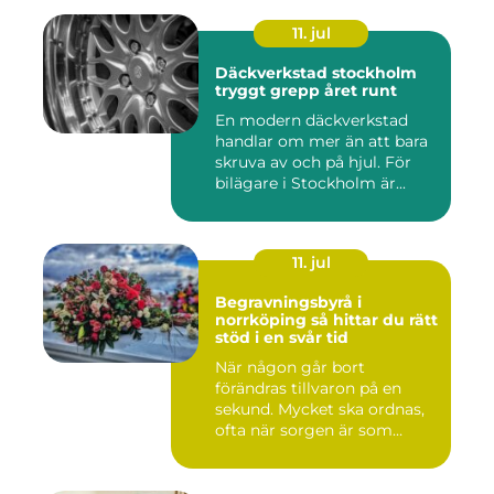
11. jul
Däckverkstad stockholm
tryggt grepp året runt
En modern däckverkstad
handlar om mer än att bara
skruva av och på hjul. För
bilägare i Stockholm är...
11. jul
Begravningsbyrå i
norrköping så hittar du rätt
stöd i en svår tid
När någon går bort
förändras tillvaron på en
sekund. Mycket ska ordnas,
ofta när sorgen är som
stark...