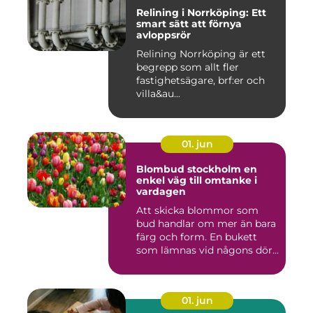
Relining i Norrköping: Ett
smart sätt att förnya
avloppsrör
Relining Norrköping är ett
begrepp som allt fler
fastighetsägare, brf:er och
villa&au...
01. jun
Blombud stockholm en
enkel väg till omtanke i
vardagen
Att skicka blommor som
bud handlar om mer än bara
färg och form. En bukett
som lämnas vid någons dör...
01. jun