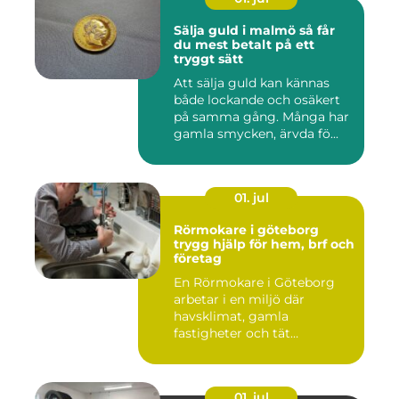
Sälja guld i malmö så får
du mest betalt på ett
tryggt sätt
Att sälja guld kan kännas
både lockande och osäkert
på samma gång. Många har
gamla smycken, ärvda fö...
01. jul
Rörmokare i göteborg
trygg hjälp för hem, brf och
företag
En Rörmokare i Göteborg
arbetar i en miljö där
havsklimat, gamla
fastigheter och tät
stadsmiljö stäl...
01. jul