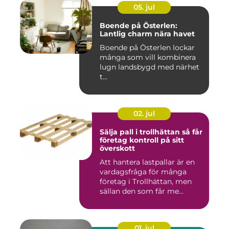
05. jul
Boende på Österlen:
Lantlig charm nära havet
Boende på Österlen lockar
många som vill kombinera
lugn landsbygd med närhet
t...
02. jul
Sälja pall i trollhättan så får
företag kontroll på sitt
överskott
Att hantera lastpallar är en
vardagsfråga för många
företag i Trollhättan, men
sällan den som får me...
01. jul