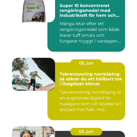
Super 10 koncentrerat
rengöringsmedel med
industrikraft för hem och
företag
Många letar efter ett
rengöringsmedel som både
klarar tuff smuts och
fungerar tryggt i vardagen.
Sup...
05. jun
Takrenovering norrköping:
så säkrar du ett hållbart tak
i Östgötskt klimat
Takrenovering norrköping är
en avgörande åtgärd för
husägare som vill skydda sin
bostad mot fukt, mö...
05. jun