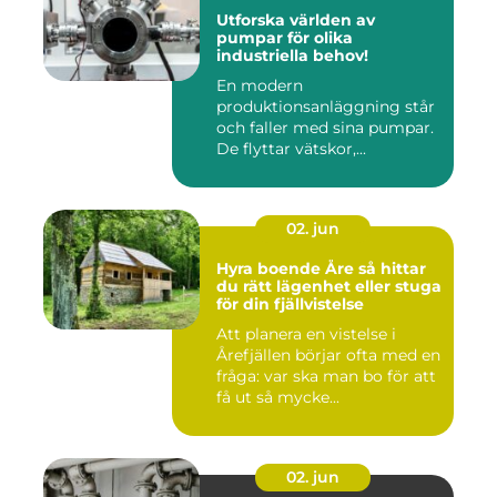
Utforska världen av
pumpar för olika
industriella behov!
En modern
produktionsanläggning står
och faller med sina pumpar.
De flyttar vätskor,...
02. jun
Hyra boende Åre så hittar
du rätt lägenhet eller stuga
för din fjällvistelse
Att planera en vistelse i
Årefjällen börjar ofta med en
fråga: var ska man bo för att
få ut så mycke...
02. jun