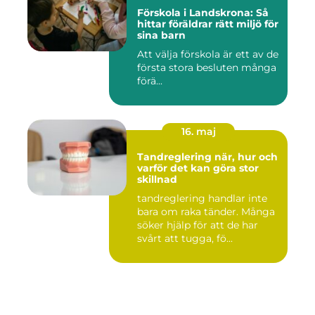
Förskola i Landskrona: Så
hittar föräldrar rätt miljö för
sina barn
Att välja förskola är ett av de
första stora besluten många
förä...
16. maj
Tandreglering när, hur och
varför det kan göra stor
skillnad
tandreglering handlar inte
bara om raka tänder. Många
söker hjälp för att de har
svårt att tugga, fö...