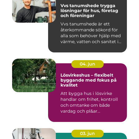
Vvs tanumshede trygga
lösningar för hus, företag
och föreningar
Vvs tanumshede är ett
återkommande sökord för
alla som behöver hjälp med
värme, vatten och sanitet i...
04. jun
Lösvirkeshus – flexibelt
byggande med fokus på
kvalitet
Att bygga hus i lösvirke
handlar om frihet, kontroll
och omtanke om både
vardag och pl&ar...
03. jun