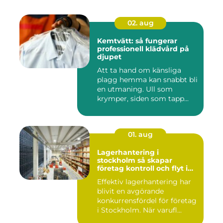
02. aug
Kemtvätt: så fungerar
professionell klädvård på
djupet
Att ta hand om känsliga
plagg hemma kan snabbt bli
en utmaning. Ull som
krymper, siden som tapp...
01. aug
Lagerhantering i
stockholm så skapar
företag kontroll och flyt i
logistiken
Effektiv lagerhantering har
blivit en avgörande
konkurrensfördel för företag
i Stockholm. När varufl...