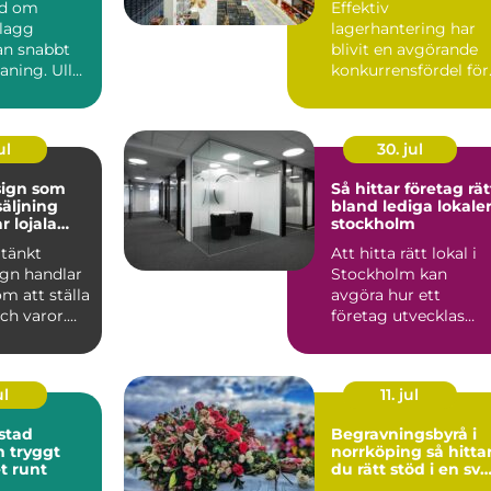
nd om
Effektiv
plagg
lagerhantering har
n snabbt
blivit en avgörande
aning. Ull
konkurrensfördel för
er, siden
företag i Stockholm.
.
När varufl...
ul
30. jul
sign som
Så hittar företag rät
säljning
bland lediga lokaler
r lojala
stockholm
tänkt
Att hitta rätt lokal i
ign handlar
Stockholm kan
om att ställa
avgöra hur ett
och varor.
företag utvecklas
kar hur
under många år
framåt. Läget p...
ul
11. jul
stad
Begravningsbyrå i
gt
norrköping så hittar
t runt
du rätt stöd i en svå
tid