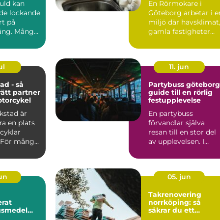
guld kan
En Rörmokare i
de lockande
Göteborg arbetar i e
rt på
miljö där havsklimat
ng. Många
gamla fastigheter
 smycken,
och tät stadsmiljö
stäl...
ul
11. jun
ad - så
Partybuss göteborg
rätt partner
guide till en rörlig
otorcykel
festupplevelse
kstad är
En partybuss
a en plats
förvandlar själva
cyklar
resan till en stor del
 För mång...
av upplevelsen. I
stället för att bara ta
sig ...
jun
05. jun
Takrenovering
rat
norrköping: så
gsmedel
säkrar du ett
trikraft för
hållbart tak i