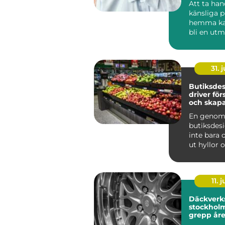
Att ta ha
känsliga 
hemma ka
bli en utm
som krymp
som tapp..
31. j
Butiksde
driver för
och skapa
kunder
En genom
butiksdes
inte bara 
ut hyllor 
Den påver
kun...
11. j
Däckverk
stockholm tryg
grepp åre