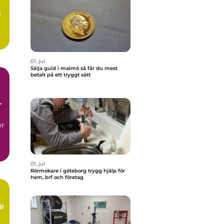
å
.
01. jul
Sälja guld i malmö så får du mest
betalt på ett tryggt sätt
r
ör
01. jul
Rörmokare i göteborg trygg hjälp för
hem, brf och företag