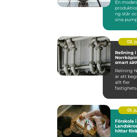
En moder
produktio
ng står oc
sina pump
flyttar väts
02. 
Relining i
Norrköpin
smart sätt
avloppsrö
Relining 
är ett be
allt fler
fastighets
och villa&a
01. 
Förskola i
Landskro
hittar förä
miljö för 