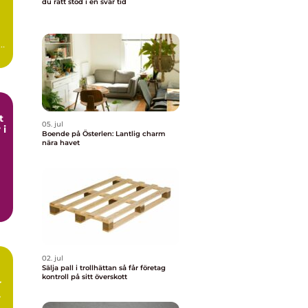
du rätt stöd i en svår tid
t
05. jul
 i
Boende på Österlen: Lantlig charm
nära havet
02. jul
Sälja pall i trollhättan så får företag
kontroll på sitt överskott
r