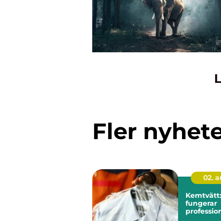
L
Fler nyhet
02. 
Kemtvätt:
fungerar
profession
klädvård 