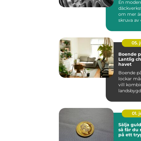
En moder
däckverks
om mer än
skruva av 
För biläga
Stockholm 
05. j
Boende på
Lantlig c
havet
Boende på
lockar m
vill kombi
landsbyg
närhet t...
01. j
Sälja gul
så får du
på ett try