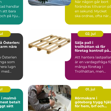
n
När någon går bort
tad handlar
förändras tillvaron p
 att bara
en sekund. Mycket
och på hjul.
ska ordnas, ofta när
re i
sorgen är som stark..
är...
ul
02. jul
 Österlen:
Sälja pall i
harm nära
trollhättan så får
företag kontroll på
sitt överskott
 Österlen
Att hantera lastpalla
ånga som
är en vardagsfråga f
nera lugn
många företag i
d med
Trollhättan, men
sällan den som får
me...
ul
01. jul
d i malmö
Rörmokare i
 mest betalt
göteborg trygg hjälp
ggt sätt
för hem, brf och
företag