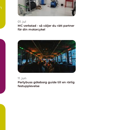
n
,
01. jul
MC verkstad - så väljer du rätt partner
för din motorcykel
11. jun
Partybuss göteborg guide till en rörlig
festupplevelse