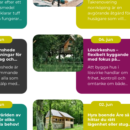
r efter ett
Takrenovering
företag
Östgötskt klimat
gsmedel
norrköping är en
larar tuff
avgörande åtgärd fö
 fungerar
husägare som vill
ardagen.
skydda sin bostad
mot fukt, mö...
jun
04. jun
mshede
Lösvirkeshus –
sningar för
flexibelt byggande
tag och
med fokus på
r
kvalitet
shede är
Att bygga hus i
kommande
lösvirke handlar om
 alla som
frihet, kontroll och
jälp med
omtanke om både
tten och
vardag och pl&ar...
jun
02. jun
världen av
Hyra boende Åre så
r olika
hittar du rätt
lla behov!
lägenhet eller stug
för din fjällvistelse