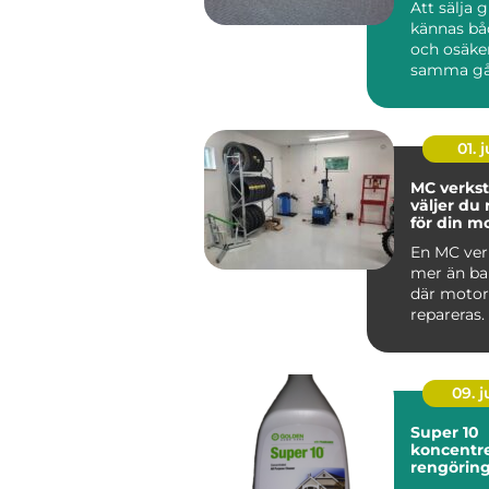
Att sälja 
kännas bå
och osäke
samma gå
har gamla
ärvda fö...
01. j
MC verkst
väljer du 
för din m
En MC ver
mer än bar
där motor
repareras.
09. 
Super 10
koncentre
rengörin
med indus