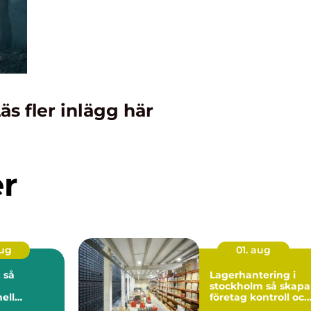
äs fler inlägg här
er
aug
01. aug
 så
Lagerhantering i
stockholm så skapar
ell
företag kontroll och
på djupet
flyt i logistiken