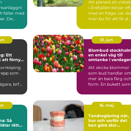
n
Att planera en vistel
nsanläggni
i Årefjällen börjar of
h faller med
med en fråga: var sk
ar. De
man bo för att få ut
kor,...
så mycke...
jun
01. jun
Blombud stockhol
g: Ett
en enkel väg till
 att förnya
omtanke i vardage
r
Norrköping
Att skicka blommor
grepp som
som bud handlar o
mer än bara färg oc
ägare, brf:er
form. En bukett som
u...
lämnas vid någons
dör...
jun
16. maj
Tandreglering när,
na: Så
hur och varför det
ldrar rätt
kan göra stor
sina barn
skillnad