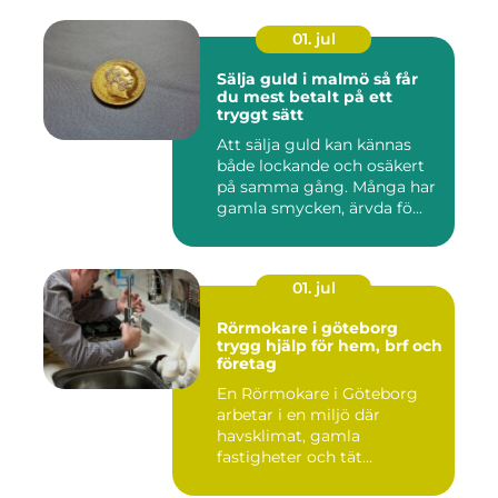
01. jul
Sälja guld i malmö så får
du mest betalt på ett
tryggt sätt
Att sälja guld kan kännas
både lockande och osäkert
på samma gång. Många har
gamla smycken, ärvda fö...
01. jul
Rörmokare i göteborg
trygg hjälp för hem, brf och
företag
En Rörmokare i Göteborg
arbetar i en miljö där
havsklimat, gamla
fastigheter och tät
stadsmiljö stäl...