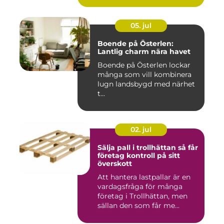
05. jul
Boende på Österlen:
Lantlig charm nära havet
Boende på Österlen lockar
många som vill kombinera
lugn landsbygd med närhet
t...
02. jul
Sälja pall i trollhättan så får
företag kontroll på sitt
överskott
Att hantera lastpallar är en
vardagsfråga för många
företag i Trollhättan, men
sällan den som får me...