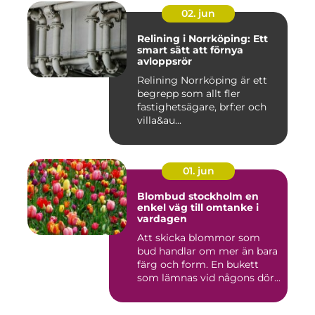
02. jun
Relining i Norrköping: Ett
smart sätt att förnya
avloppsrör
Relining Norrköping är ett
begrepp som allt fler
fastighetsägare, brf:er och
villa&au...
01. jun
Blombud stockholm en
enkel väg till omtanke i
vardagen
Att skicka blommor som
bud handlar om mer än bara
färg och form. En bukett
som lämnas vid någons dör...