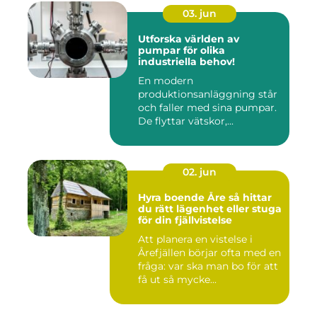
03. jun
Utforska världen av
pumpar för olika
industriella behov!
En modern
produktionsanläggning står
och faller med sina pumpar.
De flyttar vätskor,...
02. jun
Hyra boende Åre så hittar
du rätt lägenhet eller stuga
för din fjällvistelse
Att planera en vistelse i
Årefjällen börjar ofta med en
fråga: var ska man bo för att
få ut så mycke...