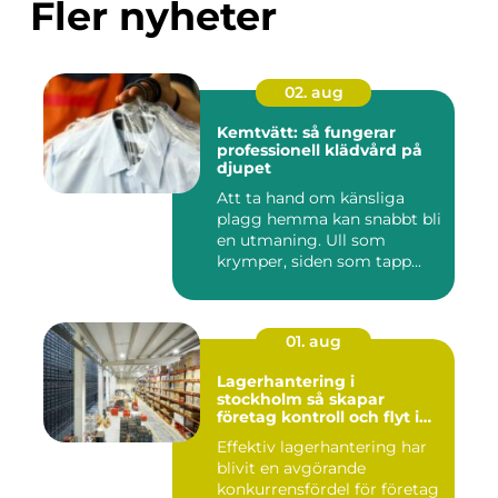
Fler nyheter
02. aug
Kemtvätt: så fungerar
professionell klädvård på
djupet
Att ta hand om känsliga
plagg hemma kan snabbt bli
en utmaning. Ull som
krymper, siden som tapp...
01. aug
Lagerhantering i
stockholm så skapar
företag kontroll och flyt i
logistiken
Effektiv lagerhantering har
blivit en avgörande
konkurrensfördel för företag