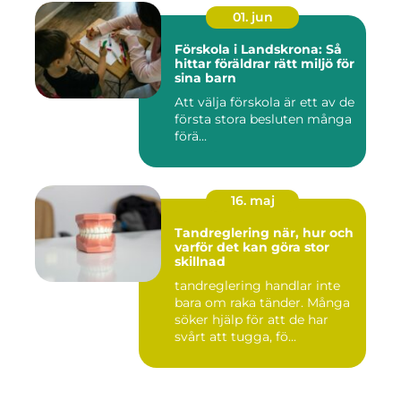
01. jun
Förskola i Landskrona: Så
hittar föräldrar rätt miljö för
sina barn
Att välja förskola är ett av de
första stora besluten många
förä...
16. maj
Tandreglering när, hur och
varför det kan göra stor
skillnad
tandreglering handlar inte
bara om raka tänder. Många
söker hjälp för att de har
svårt att tugga, fö...