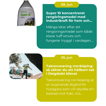
09. jun
Super 10 koncentrerat
rengöringsmedel med
industrikraft för hem och
företag
Många letar efter ett
rengöringsmedel som både
klarar tuff smuts och
fungerar tryggt i vardagen.
Sup...
05. jun
Takrenovering norrköping:
så säkrar du ett hållbart tak
i Östgötskt klimat
Takrenovering norrköping är
en avgörande åtgärd för
husägare som vill skydda sin
bostad mot fukt, mö...