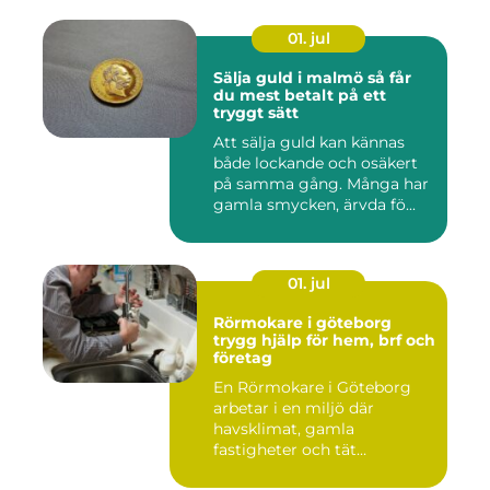
01. jul
Sälja guld i malmö så får
du mest betalt på ett
tryggt sätt
Att sälja guld kan kännas
både lockande och osäkert
på samma gång. Många har
gamla smycken, ärvda fö...
01. jul
Rörmokare i göteborg
trygg hjälp för hem, brf och
företag
En Rörmokare i Göteborg
arbetar i en miljö där
havsklimat, gamla
fastigheter och tät
stadsmiljö stäl...