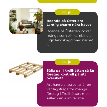
05. jul
Boende på Österlen:
Lantlig charm nära havet
Boende på Österlen lockar
många som vill kombinera
lugn landsbygd med närhet
t...
02. jul
Sälja pall i trollhättan så får
företag kontroll på sitt
överskott
Att hantera lastpallar är en
vardagsfråga för många
företag i Trollhättan, men
sällan den som får me...