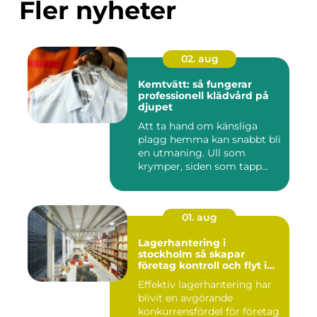
Fler nyheter
02. aug
Kemtvätt: så fungerar
professionell klädvård på
djupet
Att ta hand om känsliga
plagg hemma kan snabbt bli
en utmaning. Ull som
krymper, siden som tapp...
01. aug
Lagerhantering i
stockholm så skapar
företag kontroll och flyt i
logistiken
Effektiv lagerhantering har
blivit en avgörande
konkurrensfördel för företag