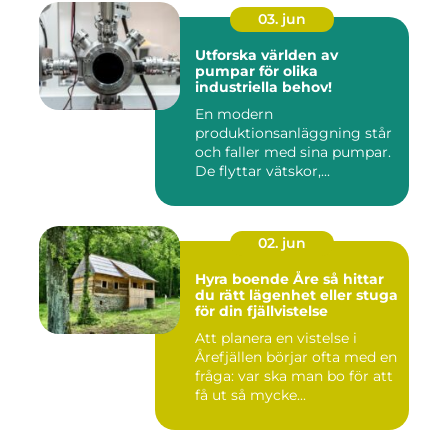
03. jun
Utforska världen av
pumpar för olika
industriella behov!
En modern
produktionsanläggning står
och faller med sina pumpar.
De flyttar vätskor,...
02. jun
Hyra boende Åre så hittar
du rätt lägenhet eller stuga
för din fjällvistelse
Att planera en vistelse i
Årefjällen börjar ofta med en
fråga: var ska man bo för att
få ut så mycke...