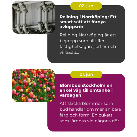
02. jun
Relining i Norrköping: Ett
smart sätt att förnya
avloppsrör
Relining Norrköping är ett
begrepp som allt fler
fastighetsägare, brf:er och
villa&au...
01. jun
Blombud stockholm en
enkel väg till omtanke i
vardagen
Att skicka blommor som
bud handlar om mer än bara
färg och form. En bukett
som lämnas vid någons dör...