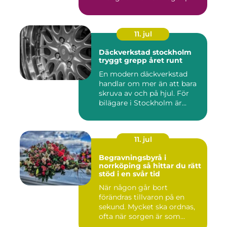
11. jul
Däckverkstad stockholm
tryggt grepp året runt
En modern däckverkstad
handlar om mer än att bara
skruva av och på hjul. För
bilägare i Stockholm är...
11. jul
Begravningsbyrå i
norrköping så hittar du rätt
stöd i en svår tid
När någon går bort
förändras tillvaron på en
sekund. Mycket ska ordnas,
ofta när sorgen är som
stark...