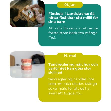
01. jun
Förskola i Landskrona: Så
hittar föräldrar rätt miljö för
sina barn
Att välja förskola är ett av de
första stora besluten många
förä...
16. maj
Tandreglering när, hur och
varför det kan göra stor
skillnad
tandreglering handlar inte
bara om raka tänder. Många
söker hjälp för att de har
svårt att tugga, fö...