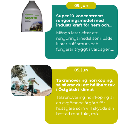
09. jun
Super 10 koncentrerat
rengöringsmedel med
industrikraft för hem och
företag
Många letar efter ett
rengöringsmedel som både
klarar tuff smuts och
fungerar tryggt i vardagen.
Sup...
05. jun
Takrenovering norrköping:
så säkrar du ett hållbart tak
i Östgötskt klimat
Takrenovering norrköping är
en avgörande åtgärd för
husägare som vill skydda sin
bostad mot fukt, mö...