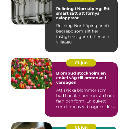
Relining i Norrköping: Ett
smart sätt att förnya
avloppsrör
Relining Norrköping är ett
begrepp som allt fler
fastighetsägare, brf:er och
villa&au...
01. jun
Blombud stockholm en
enkel väg till omtanke i
vardagen
Att skicka blommor som
bud handlar om mer än bara
färg och form. En bukett
som lämnas vid någons dör...
01. jun