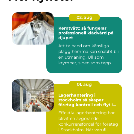
02. aug
Kemtvätt: så fungerar
professionell klädvård på
djupet
Att ta hand om känsliga
plagg hemma kan snabbt bli
en utmaning. Ull som
krymper, siden som tapp...
01. aug
Lagerhantering i
stockholm så skapar
företag kontroll och flyt i
logistiken
Effektiv lagerhantering har
blivit en avgörande
konkurrensfördel för företag
i Stockholm. När varufl...