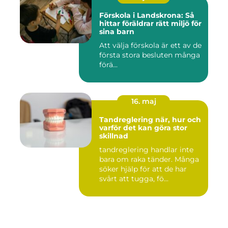
Förskola i Landskrona: Så
hittar föräldrar rätt miljö för
sina barn
Att välja förskola är ett av de
första stora besluten många
förä...
16. maj
Tandreglering när, hur och
varför det kan göra stor
skillnad
tandreglering handlar inte
bara om raka tänder. Många
söker hjälp för att de har
svårt att tugga, fö...