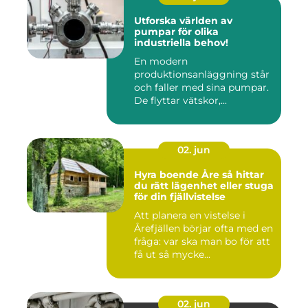
Utforska världen av
pumpar för olika
industriella behov!
En modern
produktionsanläggning står
och faller med sina pumpar.
De flyttar vätskor,...
02. jun
Hyra boende Åre så hittar
du rätt lägenhet eller stuga
för din fjällvistelse
Att planera en vistelse i
Årefjällen börjar ofta med en
fråga: var ska man bo för att
få ut så mycke...
02. jun