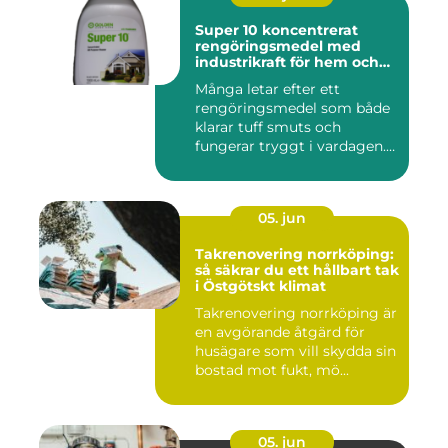
Super 10 koncentrerat
rengöringsmedel med
industrikraft för hem och
företag
Många letar efter ett
rengöringsmedel som både
klarar tuff smuts och
fungerar tryggt i vardagen.
Sup...
05. jun
Takrenovering norrköping:
så säkrar du ett hållbart tak
i Östgötskt klimat
Takrenovering norrköping är
en avgörande åtgärd för
husägare som vill skydda sin
bostad mot fukt, mö...
05. jun