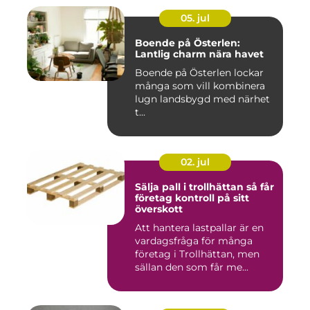
05. jul
Boende på Österlen:
Lantlig charm nära havet
Boende på Österlen lockar
många som vill kombinera
lugn landsbygd med närhet
t...
02. jul
Sälja pall i trollhättan så får
företag kontroll på sitt
överskott
Att hantera lastpallar är en
vardagsfråga för många
företag i Trollhättan, men
sällan den som får me...