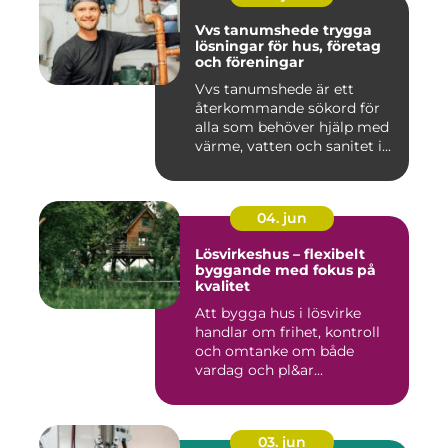
Vvs tanumshede trygga
lösningar för hus, företag
och föreningar
Vvs tanumshede är ett
återkommande sökord för
alla som behöver hjälp med
värme, vatten och sanitet i...
04. jun
Lösvirkeshus – flexibelt
byggande med fokus på
kvalitet
Att bygga hus i lösvirke
handlar om frihet, kontroll
och omtanke om både
vardag och pl&ar...
03. jun