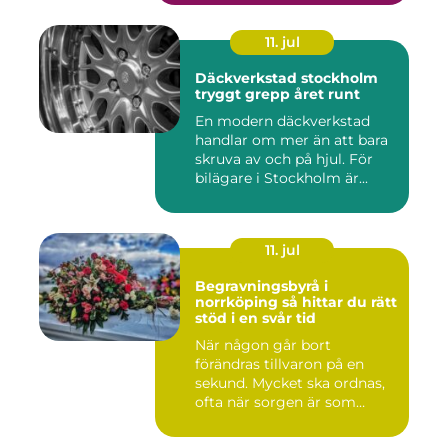
11. jul
Däckverkstad stockholm
tryggt grepp året runt
En modern däckverkstad
handlar om mer än att bara
skruva av och på hjul. För
bilägare i Stockholm är...
11. jul
Begravningsbyrå i
norrköping så hittar du rätt
stöd i en svår tid
När någon går bort
förändras tillvaron på en
sekund. Mycket ska ordnas,
ofta när sorgen är som
stark...