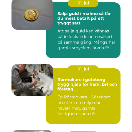
01. jul
Sälja guld i malmö så får
du mest betalt på ett
tryggt sätt
Att sälja guld kan kännas
både lockande och osäkert
på samma gång. Många har
gamla smycken, ärvda fö...
01. jul
Rörmokare i göteborg
trygg hjälp för hem, brf och
företag
En Rörmokare i Göteborg
arbetar i en miljö där
havsklimat, gamla
fastigheter och tät
stadsmiljö stäl...