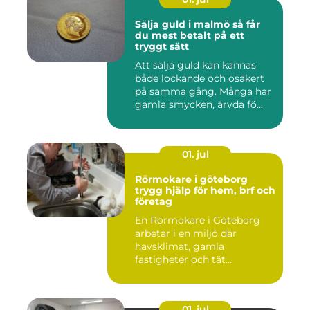
Sälja guld i malmö så får
du mest betalt på ett
tryggt sätt
Att sälja guld kan kännas
både lockande och osäkert
på samma gång. Många har
gamla smycken, ärvda fö...
01. jul
Rörmokare i göteborg
trygg hjälp för hem, brf och
företag
En Rörmokare i Göteborg
arbetar i en miljö där
havsklimat, gamla
fastigheter och tät
stadsmiljö stäl...
01. jul