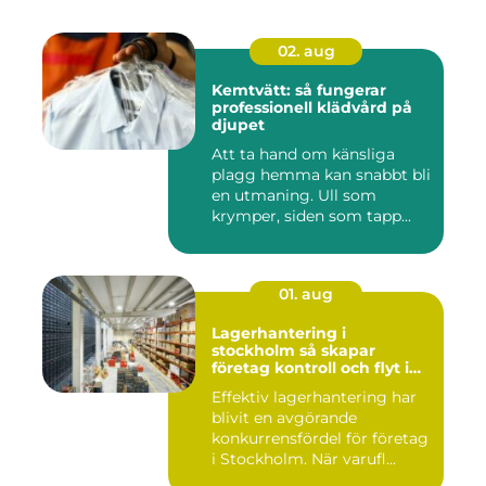
02. aug
Kemtvätt: så fungerar
professionell klädvård på
djupet
Att ta hand om känsliga
plagg hemma kan snabbt bli
en utmaning. Ull som
krymper, siden som tapp...
01. aug
Lagerhantering i
stockholm så skapar
företag kontroll och flyt i
logistiken
Effektiv lagerhantering har
blivit en avgörande
konkurrensfördel för företag
i Stockholm. När varufl...