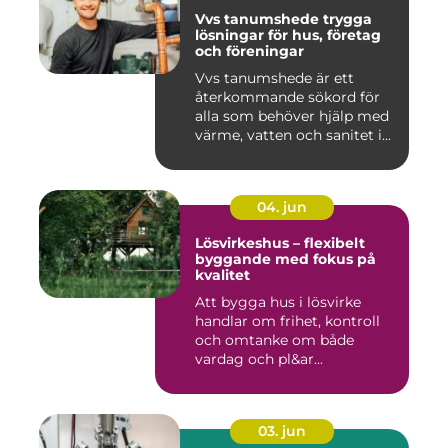
Vvs tanumshede trygga
lösningar för hus, företag
och föreningar
Vvs tanumshede är ett
återkommande sökord för
alla som behöver hjälp med
värme, vatten och sanitet i...
04. jun
Lösvirkeshus – flexibelt
byggande med fokus på
kvalitet
Att bygga hus i lösvirke
handlar om frihet, kontroll
och omtanke om både
vardag och pl&ar...
03. jun