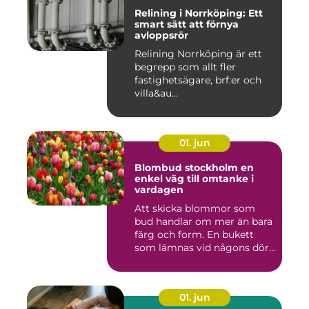
Relining i Norrköping: Ett
smart sätt att förnya
avloppsrör
Relining Norrköping är ett
begrepp som allt fler
fastighetsägare, brf:er och
villa&au...
01. jun
Blombud stockholm en
enkel väg till omtanke i
vardagen
Att skicka blommor som
bud handlar om mer än bara
färg och form. En bukett
som lämnas vid någons dör...
01. jun