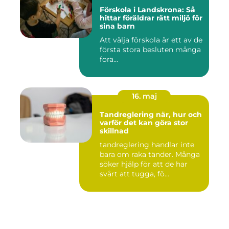
Förskola i Landskrona: Så
hittar föräldrar rätt miljö för
sina barn
Att välja förskola är ett av de
första stora besluten många
förä...
16. maj
Tandreglering när, hur och
varför det kan göra stor
skillnad
tandreglering handlar inte
bara om raka tänder. Många
söker hjälp för att de har
svårt att tugga, fö...