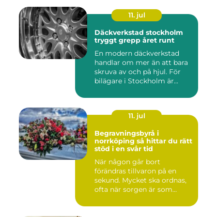
11. jul
Däckverkstad stockholm
tryggt grepp året runt
En modern däckverkstad
handlar om mer än att bara
skruva av och på hjul. För
bilägare i Stockholm är...
11. jul
Begravningsbyrå i
norrköping så hittar du rätt
stöd i en svår tid
När någon går bort
förändras tillvaron på en
sekund. Mycket ska ordnas,
ofta när sorgen är som
stark...