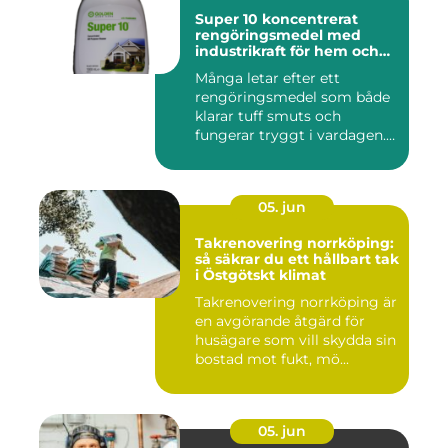
Super 10 koncentrerat
rengöringsmedel med
industrikraft för hem och
företag
Många letar efter ett
rengöringsmedel som både
klarar tuff smuts och
fungerar tryggt i vardagen.
Sup...
05. jun
Takrenovering norrköping:
så säkrar du ett hållbart tak
i Östgötskt klimat
Takrenovering norrköping är
en avgörande åtgärd för
husägare som vill skydda sin
bostad mot fukt, mö...
05. jun