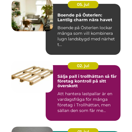
05. jul
Boende på Österlen:
Lantlig charm nära havet
Boende på Österlen lockar
många som vill kombinera
lugn landsbygd med närhet
t...
02. jul
Sälja pall i trollhättan så får
företag kontroll på sitt
överskott
Att hantera lastpallar är en
vardagsfråga för många
företag i Trollhättan, men
sällan den som får me...
01. jul