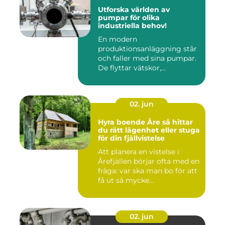
Utforska världen av
pumpar för olika
industriella behov!
En modern
produktionsanläggning står
och faller med sina pumpar.
De flyttar vätskor,...
02. jun
Hyra boende Åre så hittar
du rätt lägenhet eller stuga
för din fjällvistelse
Att planera en vistelse i
Årefjällen börjar ofta med en
fråga: var ska man bo för att
få ut så mycke...
02. jun