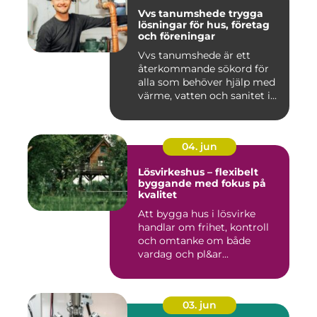
Vvs tanumshede trygga
lösningar för hus, företag
och föreningar
Vvs tanumshede är ett
återkommande sökord för
alla som behöver hjälp med
värme, vatten och sanitet i...
04. jun
Lösvirkeshus – flexibelt
byggande med fokus på
kvalitet
Att bygga hus i lösvirke
handlar om frihet, kontroll
och omtanke om både
vardag och pl&ar...
03. jun