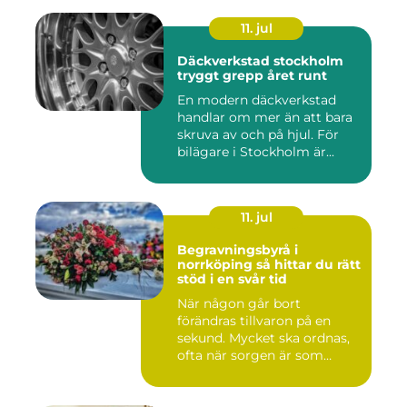
11. jul
Däckverkstad stockholm
tryggt grepp året runt
En modern däckverkstad
handlar om mer än att bara
skruva av och på hjul. För
bilägare i Stockholm är...
11. jul
Begravningsbyrå i
norrköping så hittar du rätt
stöd i en svår tid
När någon går bort
förändras tillvaron på en
sekund. Mycket ska ordnas,
ofta när sorgen är som
stark...