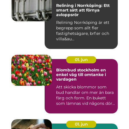
Relining i Norrköping: Ett
smart sätt att förnya
avloppsrör
Relining Norrköping är ett
begrepp som allt fler
fastighetsägare, brf:er och
villa&au...
01. jun
Blombud stockholm en
enkel väg till omtanke i
vardagen
Att skicka blommor som
bud handlar om mer än bara
färg och form. En bukett
som lämnas vid någons dör...
01. jun