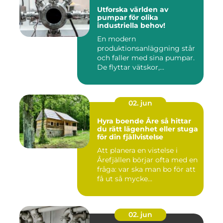
Utforska världen av
pumpar för olika
industriella behov!
En modern
produktionsanläggning står
och faller med sina pumpar.
De flyttar vätskor,...
02. jun
Hyra boende Åre så hittar
du rätt lägenhet eller stuga
för din fjällvistelse
Att planera en vistelse i
Årefjällen börjar ofta med en
fråga: var ska man bo för att
få ut så mycke...
02. jun