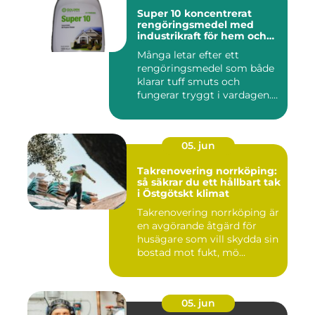
Super 10 koncentrerat
rengöringsmedel med
industrikraft för hem och
företag
Många letar efter ett
rengöringsmedel som både
klarar tuff smuts och
fungerar tryggt i vardagen.
Sup...
05. jun
Takrenovering norrköping:
så säkrar du ett hållbart tak
i Östgötskt klimat
Takrenovering norrköping är
en avgörande åtgärd för
husägare som vill skydda sin
bostad mot fukt, mö...
05. jun