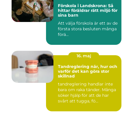
Förskola i Landskrona: Så
hittar föräldrar rätt miljö för
sina barn
Att välja förskola är ett av de
första stora besluten många
förä...
16. maj
Tandreglering när, hur och
varför det kan göra stor
skillnad
tandreglering handlar inte
bara om raka tänder. Många
söker hjälp för att de har
svårt att tugga, fö...