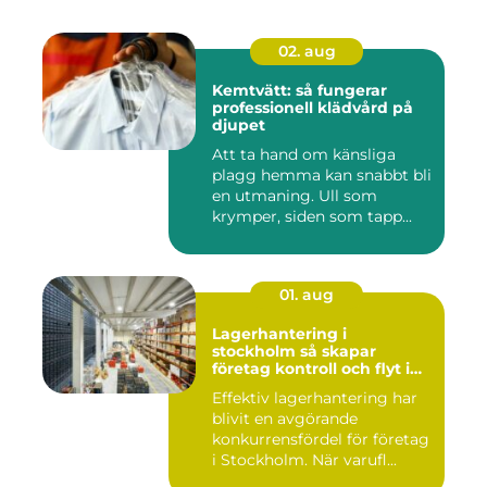
02. aug
Kemtvätt: så fungerar
professionell klädvård på
djupet
Att ta hand om känsliga
plagg hemma kan snabbt bli
en utmaning. Ull som
krymper, siden som tapp...
01. aug
Lagerhantering i
stockholm så skapar
företag kontroll och flyt i
logistiken
Effektiv lagerhantering har
blivit en avgörande
konkurrensfördel för företag
i Stockholm. När varufl...