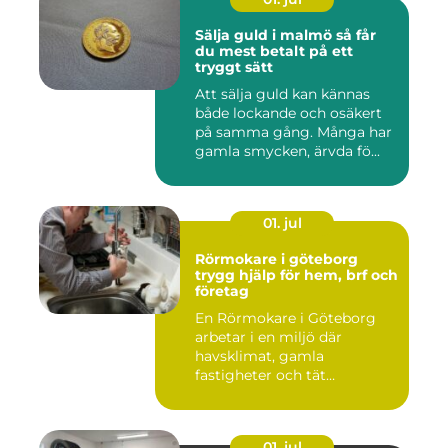
Sälja guld i malmö så får
du mest betalt på ett
tryggt sätt
Att sälja guld kan kännas
både lockande och osäkert
på samma gång. Många har
gamla smycken, ärvda fö...
01. jul
Rörmokare i göteborg
trygg hjälp för hem, brf och
företag
En Rörmokare i Göteborg
arbetar i en miljö där
havsklimat, gamla
fastigheter och tät
stadsmiljö stäl...
01. jul