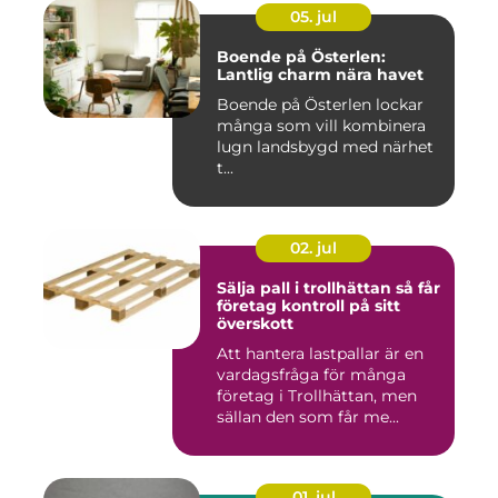
05. jul
Boende på Österlen:
Lantlig charm nära havet
Boende på Österlen lockar
många som vill kombinera
lugn landsbygd med närhet
t...
02. jul
Sälja pall i trollhättan så får
företag kontroll på sitt
överskott
Att hantera lastpallar är en
vardagsfråga för många
företag i Trollhättan, men
sällan den som får me...
01. jul