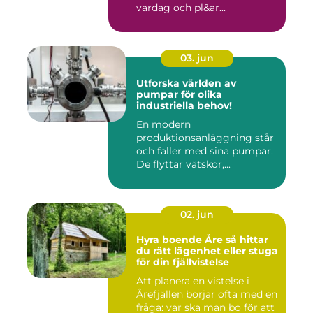
vardag och pl&ar...
03. jun
Utforska världen av
pumpar för olika
industriella behov!
En modern
produktionsanläggning står
och faller med sina pumpar.
De flyttar vätskor,...
02. jun
Hyra boende Åre så hittar
du rätt lägenhet eller stuga
för din fjällvistelse
Att planera en vistelse i
Årefjällen börjar ofta med en
fråga: var ska man bo för att