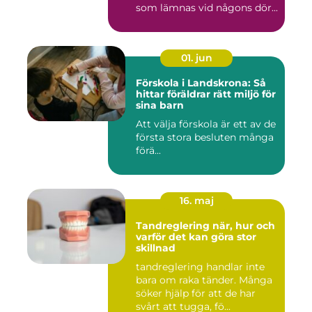
som lämnas vid någons dör...
01. jun
Förskola i Landskrona: Så
hittar föräldrar rätt miljö för
sina barn
Att välja förskola är ett av de
första stora besluten många
förä...
16. maj
Tandreglering när, hur och
varför det kan göra stor
skillnad
tandreglering handlar inte
bara om raka tänder. Många
söker hjälp för att de har
svårt att tugga, fö...