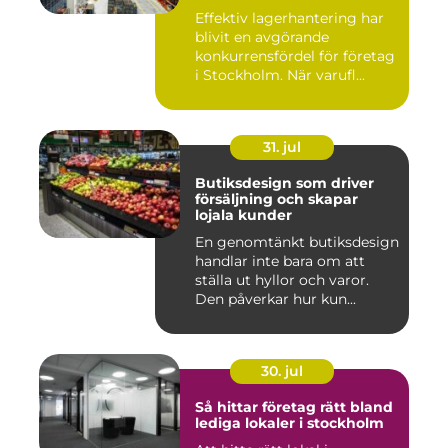
logistiken
Effektiv lagerhantering har
blivit en avgörande
konkurrensfördel för företag
i Stockholm. När varufl...
31. jul
Butiksdesign som driver
försäljning och skapar
lojala kunder
En genomtänkt butiksdesign
handlar inte bara om att
ställa ut hyllor och varor.
Den påverkar hur kun...
30. jul
Så hittar företag rätt bland
lediga lokaler i stockholm