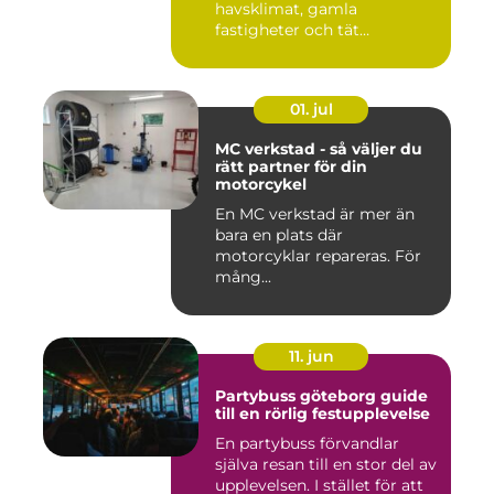
havsklimat, gamla
fastigheter och tät
stadsmiljö stäl...
01. jul
MC verkstad - så väljer du
rätt partner för din
motorcykel
En MC verkstad är mer än
bara en plats där
motorcyklar repareras. För
mång...
11. jun
Partybuss göteborg guide
till en rörlig festupplevelse
En partybuss förvandlar
själva resan till en stor del av
upplevelsen. I stället för att