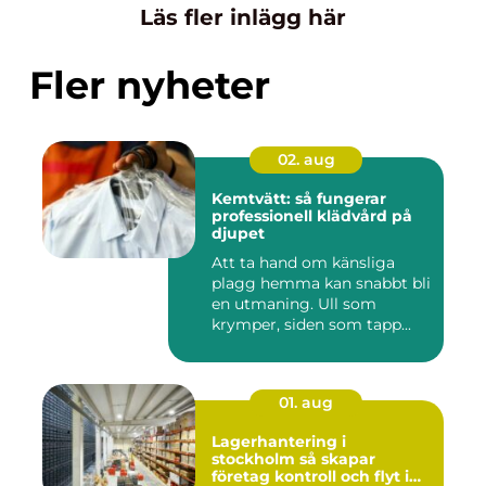
Läs fler inlägg här
Fler nyheter
02. aug
Kemtvätt: så fungerar
professionell klädvård på
djupet
Att ta hand om känsliga
plagg hemma kan snabbt bli
en utmaning. Ull som
krymper, siden som tapp...
01. aug
Lagerhantering i
stockholm så skapar
företag kontroll och flyt i