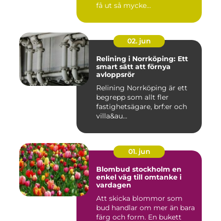
få ut så mycke...
02. jun
Relining i Norrköping: Ett
smart sätt att förnya
avloppsrör
Relining Norrköping är ett
begrepp som allt fler
fastighetsägare, brf:er och
villa&au...
01. jun
Blombud stockholm en
enkel väg till omtanke i
vardagen
Att skicka blommor som
bud handlar om mer än bara
färg och form. En bukett