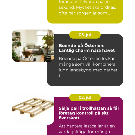
förändras tillvaron på en
sekund. Mycket ska ordnas,
ofta när sorgen är som
stark...
05. jul
Boende på Österlen:
Lantlig charm nära havet
Boende på Österlen lockar
många som vill kombinera
lugn landsbygd med närhet
t...
02. jul
Sälja pall i trollhättan så får
företag kontroll på sitt
överskott
Att hantera lastpallar är en
vardagsfråga för många