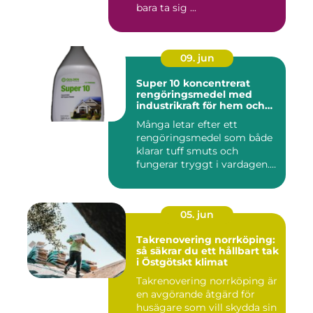
bara ta sig ...
09. jun
Super 10 koncentrerat
rengöringsmedel med
industrikraft för hem och
företag
Många letar efter ett
rengöringsmedel som både
klarar tuff smuts och
fungerar tryggt i vardagen.
Sup...
05. jun
Takrenovering norrköping:
så säkrar du ett hållbart tak
i Östgötskt klimat
Takrenovering norrköping är
en avgörande åtgärd för
husägare som vill skydda sin