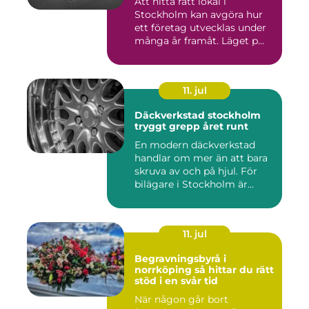
Att hitta rätt lokal i
Stockholm kan avgöra hur
ett företag utvecklas under
många år framåt. Läget p...
11. jul
Däckverkstad stockholm
tryggt grepp året runt
En modern däckverkstad
handlar om mer än att bara
skruva av och på hjul. För
bilägare i Stockholm är...
11. jul
Begravningsbyrå i
norrköping så hittar du rätt
stöd i en svår tid
När någon går bort