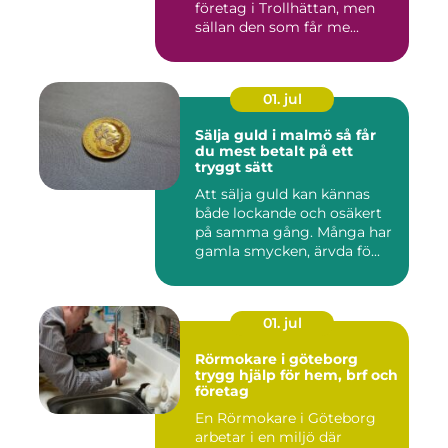
företag i Trollhättan, men
sällan den som får me...
01. jul
Sälja guld i malmö så får
du mest betalt på ett
tryggt sätt
Att sälja guld kan kännas
både lockande och osäkert
på samma gång. Många har
gamla smycken, ärvda fö...
01. jul
Rörmokare i göteborg
trygg hjälp för hem, brf och
företag
En Rörmokare i Göteborg
arbetar i en miljö där