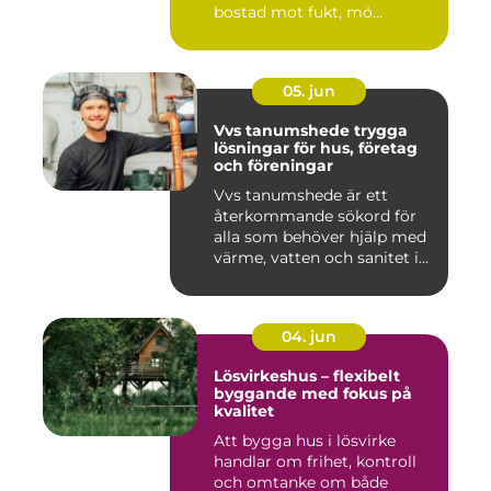
bostad mot fukt, mö...
05. jun
Vvs tanumshede trygga
lösningar för hus, företag
och föreningar
Vvs tanumshede är ett
återkommande sökord för
alla som behöver hjälp med
värme, vatten och sanitet i...
04. jun
Lösvirkeshus – flexibelt
byggande med fokus på
kvalitet
Att bygga hus i lösvirke
handlar om frihet, kontroll
och omtanke om både