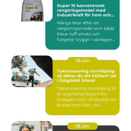
Super 10 koncentrerat
rengöringsmedel med
industrikraft för hem och
företag
Många letar efter ett
rengöringsmedel som både
klarar tuff smuts och
fungerar tryggt i vardagen.
Sup...
05. jun
Takrenovering norrköping:
så säkrar du ett hållbart tak
i Östgötskt klimat
Takrenovering norrköping är
en avgörande åtgärd för
husägare som vill skydda sin
bostad mot fukt, mö...
05. jun