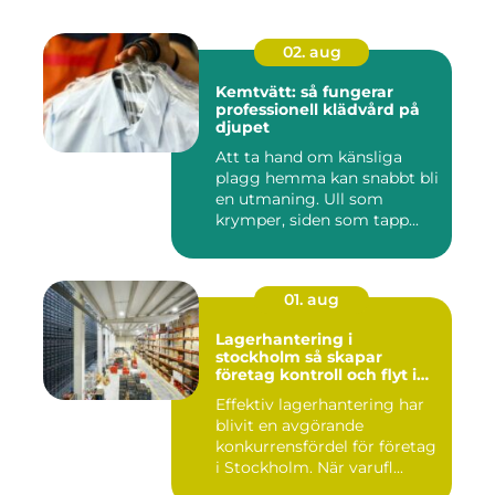
02. aug
Kemtvätt: så fungerar
professionell klädvård på
djupet
Att ta hand om känsliga
plagg hemma kan snabbt bli
en utmaning. Ull som
krymper, siden som tapp...
01. aug
Lagerhantering i
stockholm så skapar
företag kontroll och flyt i
logistiken
Effektiv lagerhantering har
blivit en avgörande
konkurrensfördel för företag
i Stockholm. När varufl...