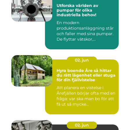
Utforska världen av
pumpar för olika
industriella behov!
En modern
produktionsanläggning står
och faller med sina pumpar.
De flyttar vätskor,...
02. jun
Hyra boende Åre så hittar
du rätt lägenhet eller stuga
för din fjällvistelse
Att planera en vistelse i
Årefjällen börjar ofta med en
fråga: var ska man bo för att
få ut så mycke...
02. jun