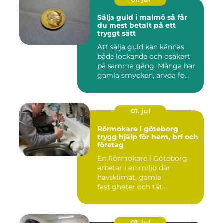
Sälja guld i malmö så får
du mest betalt på ett
tryggt sätt
Att sälja guld kan kännas
både lockande och osäkert
på samma gång. Många har
gamla smycken, ärvda fö...
01. jul
Rörmokare i göteborg
trygg hjälp för hem, brf och
företag
En Rörmokare i Göteborg
arbetar i en miljö där
havsklimat, gamla
fastigheter och tät
stadsmiljö stäl...
01. jul