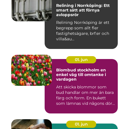
Relining i Norrköping: Ett
smart sätt att förnya
avloppsrör
Relining Norrköping är ett
begrepp som allt fler
fastighetsägare, brf:er och
villa&au...
01. jun
Blombud stockholm en
enkel väg till omtanke i
vardagen
Att skicka blommor som
bud handlar om mer än bara
färg och form. En bukett
som lämnas vid någons dör...
01. jun