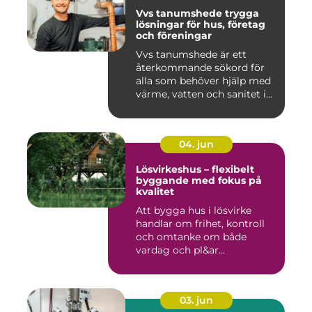
Vvs tanumshede trygga
lösningar för hus, företag
och föreningar
Vvs tanumshede är ett
återkommande sökord för
alla som behöver hjälp med
värme, vatten och sanitet i...
04. jun
Lösvirkeshus – flexibelt
byggande med fokus på
kvalitet
Att bygga hus i lösvirke
handlar om frihet, kontroll
och omtanke om både
vardag och pl&ar...
03. jun