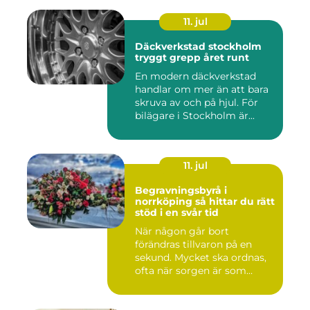
11. jul
Däckverkstad stockholm
tryggt grepp året runt
En modern däckverkstad
handlar om mer än att bara
skruva av och på hjul. För
bilägare i Stockholm är...
11. jul
Begravningsbyrå i
norrköping så hittar du rätt
stöd i en svår tid
När någon går bort
förändras tillvaron på en
sekund. Mycket ska ordnas,
ofta när sorgen är som
stark...