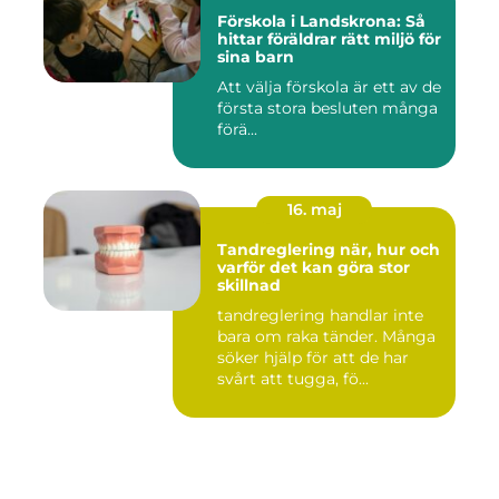
Förskola i Landskrona: Så
hittar föräldrar rätt miljö för
sina barn
Att välja förskola är ett av de
första stora besluten många
förä...
16. maj
Tandreglering när, hur och
varför det kan göra stor
skillnad
tandreglering handlar inte
bara om raka tänder. Många
söker hjälp för att de har
svårt att tugga, fö...