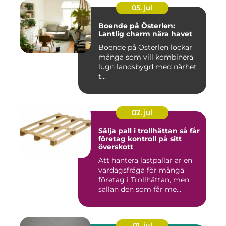
05. jul
Boende på Österlen:
Lantlig charm nära havet
Boende på Österlen lockar
många som vill kombinera
lugn landsbygd med närhet
t...
02. jul
Sälja pall i trollhättan så får
företag kontroll på sitt
överskott
Att hantera lastpallar är en
vardagsfråga för många
företag i Trollhättan, men
sällan den som får me...
01. jul