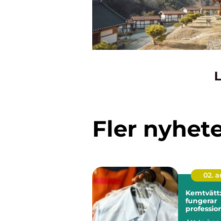
L
Fler nyhet
02. 
Kemtvätt:
fungerar
profession
klädvård 