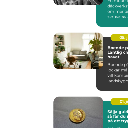
En moder
däckverks
om mer än
skruva av 
För biläga
Stockholm 
05. j
Boende på
Lantlig c
havet
Boende på
lockar m
vill kombi
landsbyg
närhet t...
01. j
Sälja gul
så får du
på ett try