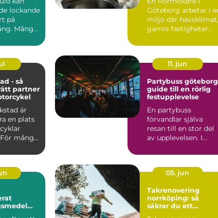
guld kan
En Rörmokare i
de lockande
Göteborg arbetar i e
rt på
miljö där havsklimat
ng. Många
gamla fastigheter
 smycken,
och tät stadsmiljö
stäl...
ul
11. jun
ad - så
Partybuss göteborg
rätt partner
guide till en rörlig
otorcykel
festupplevelse
kstad är
En partybuss
a en plats
förvandlar själva
cyklar
resan till en stor del
 För mång...
av upplevelsen. I
stället för att bara ta
sig ...
jun
05. jun
Takrenovering
rat
norrköping: så
gsmedel
säkrar du ett
trikraft för
hållbart tak i