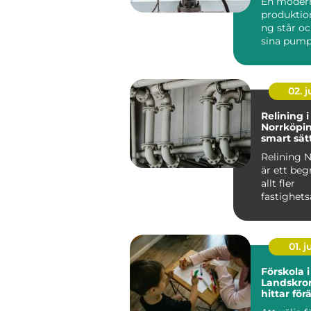
En moder
produktio
ng står oc
sina pump
flyttar väts
02. 
Relining i
Norrköpin
smart sätt
avloppsrö
Relining 
är ett be
allt fler
fastighets
och villa&a
01. 
Förskola i
Landskro
hittar förä
miljö för 