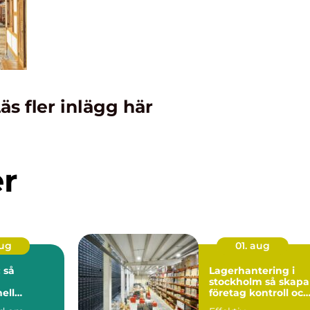
äs fler inlägg här
er
aug
01. aug
 så
Lagerhantering i
stockholm så skapar
ell
företag kontroll och
på djupet
flyt i logistiken