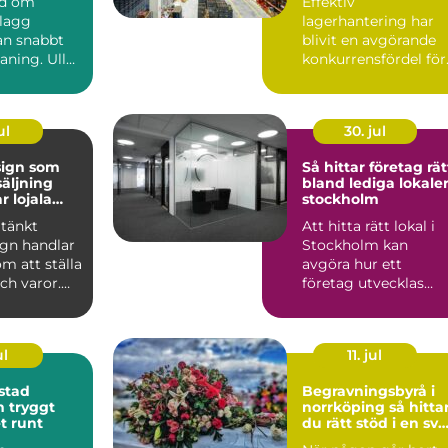
nd om
Effektiv
plagg
lagerhantering har
n snabbt
blivit en avgörande
aning. Ull
konkurrensfördel för
er, siden
företag i Stockholm.
.
När varufl...
ul
30. jul
sign som
Så hittar företag rät
säljning
bland lediga lokaler
r lojala
stockholm
tänkt
Att hitta rätt lokal i
ign handlar
Stockholm kan
om att ställa
avgöra hur ett
och varor.
företag utvecklas
kar hur
under många år
framåt. Läget p...
ul
11. jul
stad
Begravningsbyrå i
gt
norrköping så hittar
t runt
du rätt stöd i en svå
tid