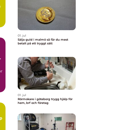
å
.
01. jul
Sälja guld i malmö så får du mest
betalt på ett tryggt sätt
r
ör
01. jul
Rörmokare i göteborg trygg hjälp för
hem, brf och företag