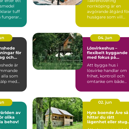
r efter ett
Takrenovering
företag
Östgötskt klimat
gsmedel
norrköping är en
larar tuff
avgörande åtgärd fö
 fungerar
husägare som vill
ardagen.
skydda sin bostad
mot fukt, mö...
jun
04. jun
mshede
Lösvirkeshus –
sningar för
flexibelt byggande
tag och
med fokus på
r
kvalitet
shede är
Att bygga hus i
kommande
lösvirke handlar om
 alla som
frihet, kontroll och
jälp med
omtanke om både
tten och
vardag och pl&ar...
jun
02. jun
världen av
Hyra boende Åre så
r olika
hittar du rätt
lla behov!
lägenhet eller stug
för din fjällvistelse