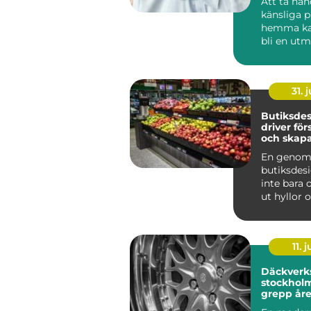
Att ta ha
känsliga 
hemma ka
bli en utm
som krymp
som tapp..
31. j
Butiksde
driver för
och skapa
kunder
En genom
butiksdes
inte bara 
ut hyllor 
Den påver
kun...
11. j
Däckverk
stockholm tryg
grepp åre