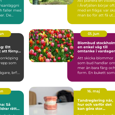
n
Att planera en vistel
nsanläggni
i Årefjällen börjar of
h faller med
med en fråga: var sk
ar. De
man bo för att få ut
kor,...
så mycke...
jun
01. jun
Blombud stockhol
g: Ett
en enkel väg till
 att förnya
omtanke i vardage
r
Norrköping
Att skicka blommor
grepp som
som bud handlar o
mer än bara färg oc
ägare, brf:er
form. En bukett som
u...
lämnas vid någons
dör...
jun
16. maj
Tandreglering när,
na: Så
hur och varför det
ldrar rätt
kan göra stor
sina barn
skillnad