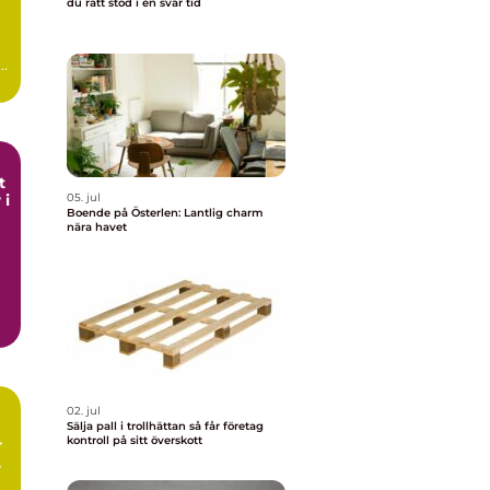
du rätt stöd i en svår tid
t
 i
05. jul
Boende på Österlen: Lantlig charm
nära havet
02. jul
Sälja pall i trollhättan så får företag
kontroll på sitt överskott
r