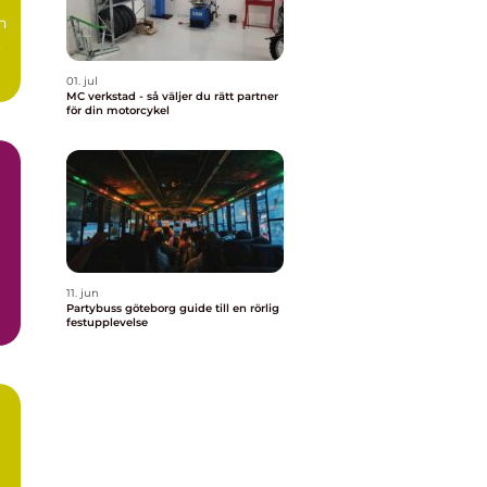
n
,
01. jul
MC verkstad - så väljer du rätt partner
för din motorcykel
11. jun
Partybuss göteborg guide till en rörlig
festupplevelse