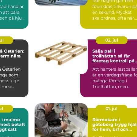
n
När någon går bort
tad handlar
förändras tillvaron p
 att bara
en sekund. Mycket
och på hjul.
ska ordnas, ofta när
re i
sorgen är som stark..
är...
ul
02. jul
 Österlen:
Sälja pall i
harm nära
trollhättan så får
företag kontroll på
sitt överskott
 Österlen
Att hantera lastpalla
ånga som
är en vardagsfråga f
nera lugn
många företag i
d med
Trollhättan, men
sällan den som får
me...
ul
01. jul
d i malmö
Rörmokare i
 mest betalt
göteborg trygg hjälp
ggt sätt
för hem, brf och
företag