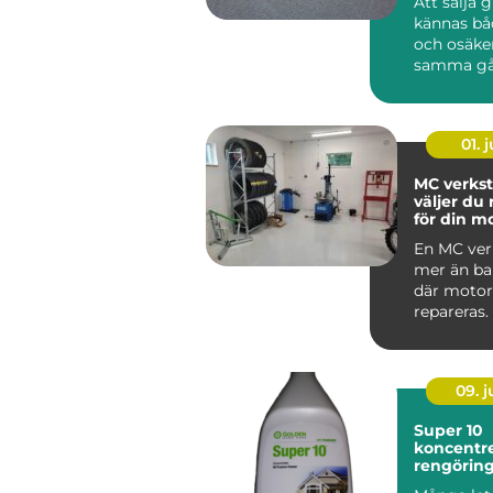
Att sälja 
kännas bå
och osäke
samma gå
har gamla
ärvda fö...
01. j
MC verkst
väljer du 
för din m
En MC ver
mer än bar
där motor
repareras.
09. 
Super 10
koncentre
rengörin
med indus