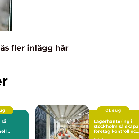
äs fler inlägg här
er
aug
01. aug
 så
Lagerhantering i
stockholm så skapar
ell
företag kontroll och
på djupet
flyt i logistiken