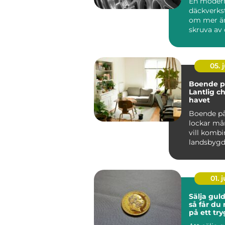
En moder
däckverks
om mer än
skruva av 
För biläga
Stockholm 
05. j
Boende på
Lantlig c
havet
Boende på
lockar m
vill kombi
landsbyg
närhet t...
01. j
Sälja gul
så får du
på ett try