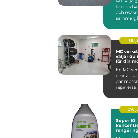
Att sälja 
kännas bå
och osäke
samma gå
har gamla
ärvda fö...
01. j
MC verkst
väljer du 
för din m
En MC ver
mer än bar
där motor
repareras.
09. 
Super 10
koncentre
rengörin
med indus