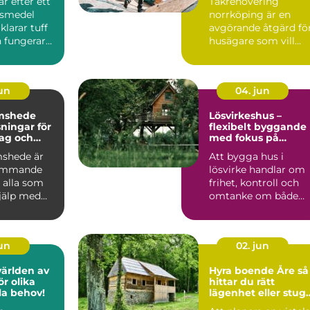
r efter ett
Takrenovering
företag
Östgötskt klimat
gsmedel
norrköping är en
larar tuff
avgörande åtgärd fö
 fungerar
husägare som vill
ardagen.
skydda sin bostad
mot fukt, mö...
jun
04. jun
mshede
Lösvirkeshus –
sningar för
flexibelt byggande
tag och
med fokus på
r
kvalitet
shede är
Att bygga hus i
kommande
lösvirke handlar om
 alla som
frihet, kontroll och
jälp med
omtanke om både
tten och
vardag och pl&ar...
jun
02. jun
världen av
Hyra boende Åre så
r olika
hittar du rätt
lla behov!
lägenhet eller stug
för din fjällvistelse