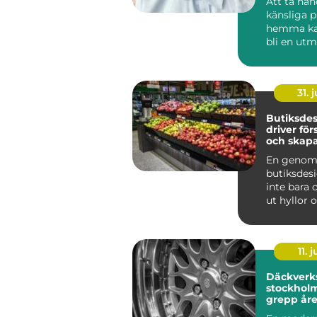
Att ta ha
känsliga 
hemma ka
bli en utm
som krymp
som tapp..
31. j
Butiksde
driver för
och skapa
kunder
En genom
butiksdes
inte bara 
ut hyllor 
Den påver
kun...
11. j
Däckverk
stockholm tryg
grepp åre