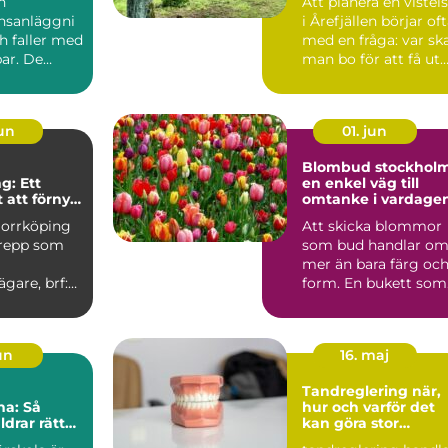
n
Att planera en vistel
nsanläggni
i Årefjällen börjar of
h faller med
med en fråga: var sk
ar. De
man bo för att få ut
kor,...
så mycke...
jun
01. jun
Blombud stockhol
g: Ett
en enkel väg till
 att förnya
omtanke i vardage
r
Norrköping
Att skicka blommor
grepp som
som bud handlar o
mer än bara färg oc
ägare, brf:er
form. En bukett som
u...
lämnas vid någons
dör...
jun
16. maj
Tandreglering när,
na: Så
hur och varför det
ldrar rätt
kan göra stor
sina barn
skillnad