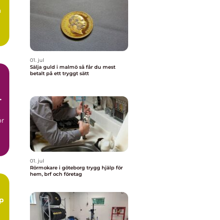
å
.
01. jul
Sälja guld i malmö så får du mest
betalt på ett tryggt sätt
r
ör
01. jul
Rörmokare i göteborg trygg hjälp för
hem, brf och företag