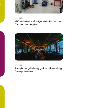
n
,
01. jul
MC verkstad - så väljer du rätt partner
för din motorcykel
11. jun
Partybuss göteborg guide till en rörlig
festupplevelse