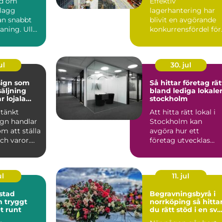
nd om
Effektiv
plagg
lagerhantering har
n snabbt
blivit en avgörande
aning. Ull
konkurrensfördel för
er, siden
företag i Stockholm.
.
När varufl...
ul
30. jul
sign som
Så hittar företag rät
säljning
bland lediga lokaler
r lojala
stockholm
tänkt
Att hitta rätt lokal i
ign handlar
Stockholm kan
om att ställa
avgöra hur ett
och varor.
företag utvecklas
kar hur
under många år
framåt. Läget p...
ul
11. jul
stad
Begravningsbyrå i
gt
norrköping så hittar
t runt
du rätt stöd i en svå
tid