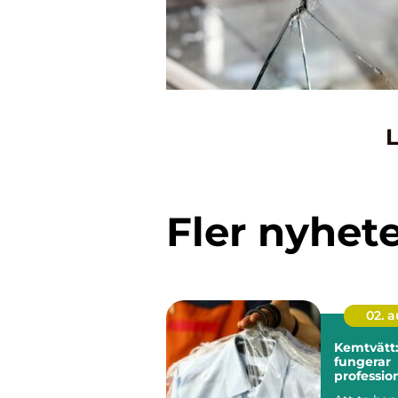
L
Fler nyhet
02. 
Kemtvätt:
fungerar
profession
klädvård 