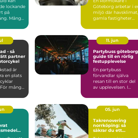
guld kan
En Rörmokare i
de lockande
Göteborg arbetar i e
rt på
miljö där havsklimat
ng. Många
gamla fastigheter
 smycken,
och tät stadsmiljö
stäl...
ul
11. jun
ad - så
Partybuss göteborg
rätt partner
guide till en rörlig
otorcykel
festupplevelse
kstad är
En partybuss
a en plats
förvandlar själva
cyklar
resan till en stor del
 För mång...
av upplevelsen. I
stället för att bara ta
sig ...
jun
05. jun
Takrenovering
rat
norrköping: så
gsmedel
säkrar du ett
trikraft för
hållbart tak i