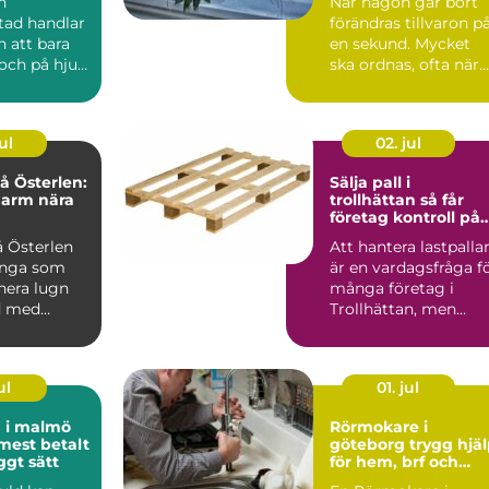
n
När någon går bort
tad handlar
förändras tillvaron p
 att bara
en sekund. Mycket
och på hjul.
ska ordnas, ofta när
re i
sorgen är som stark..
är...
ul
02. jul
 Österlen:
Sälja pall i
harm nära
trollhättan så får
företag kontroll på
sitt överskott
 Österlen
Att hantera lastpalla
ånga som
är en vardagsfråga f
nera lugn
många företag i
d med
Trollhättan, men
sällan den som får
me...
ul
01. jul
d i malmö
Rörmokare i
 mest betalt
göteborg trygg hjälp
ggt sätt
för hem, brf och
företag