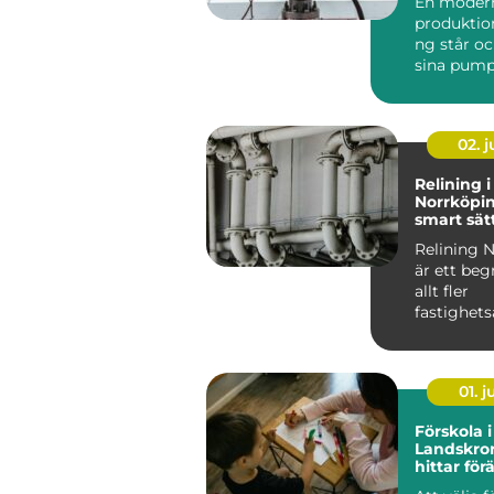
En moder
produktio
ng står oc
sina pump
flyttar väts
02. 
Relining i
Norrköpin
smart sätt
avloppsrö
Relining 
är ett be
allt fler
fastighets
och villa&a
01. 
Förskola i
Landskro
hittar förä
miljö för 