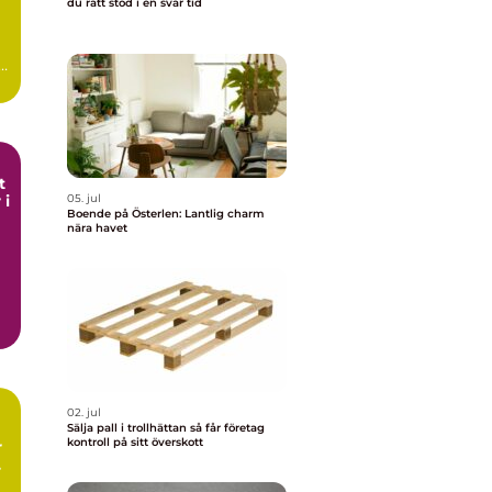
du rätt stöd i en svår tid
t
 i
05. jul
Boende på Österlen: Lantlig charm
nära havet
02. jul
Sälja pall i trollhättan så får företag
kontroll på sitt överskott
r