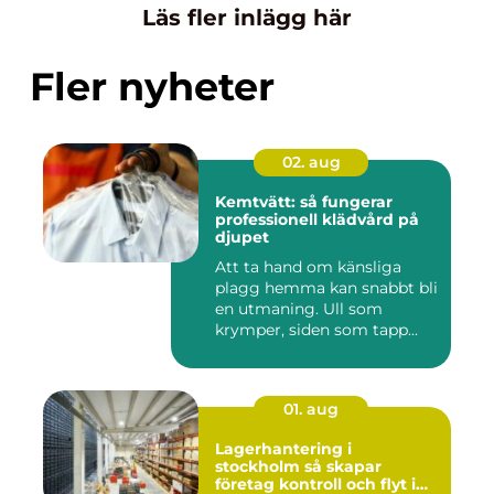
Läs fler inlägg här
Fler nyheter
02. aug
Kemtvätt: så fungerar
professionell klädvård på
djupet
Att ta hand om känsliga
plagg hemma kan snabbt bli
en utmaning. Ull som
krymper, siden som tapp...
01. aug
Lagerhantering i
stockholm så skapar
företag kontroll och flyt i