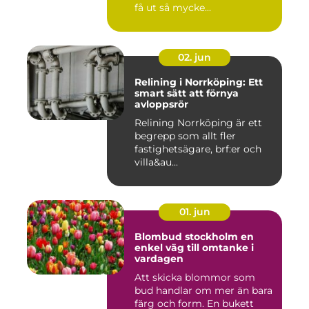
få ut så mycke...
02. jun
Relining i Norrköping: Ett
smart sätt att förnya
avloppsrör
Relining Norrköping är ett
begrepp som allt fler
fastighetsägare, brf:er och
villa&au...
01. jun
Blombud stockholm en
enkel väg till omtanke i
vardagen
Att skicka blommor som
bud handlar om mer än bara
färg och form. En bukett