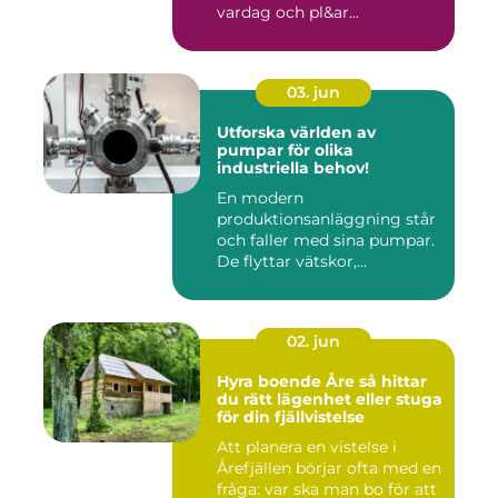
vardag och pl&ar...
03. jun
Utforska världen av
pumpar för olika
industriella behov!
En modern
produktionsanläggning står
och faller med sina pumpar.
De flyttar vätskor,...
02. jun
Hyra boende Åre så hittar
du rätt lägenhet eller stuga
för din fjällvistelse
Att planera en vistelse i
Årefjällen börjar ofta med en
fråga: var ska man bo för att