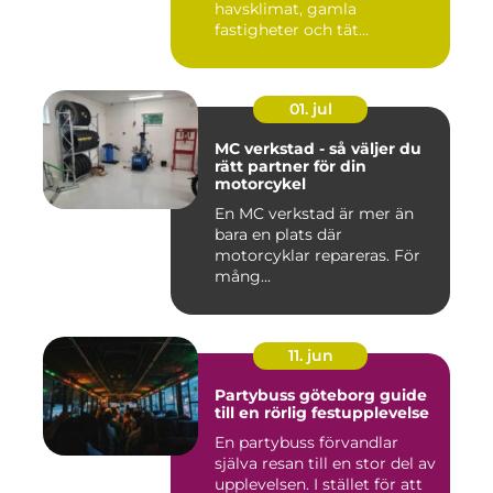
havsklimat, gamla
fastigheter och tät
stadsmiljö stäl...
01. jul
MC verkstad - så väljer du
rätt partner för din
motorcykel
En MC verkstad är mer än
bara en plats där
motorcyklar repareras. För
mång...
11. jun
Partybuss göteborg guide
till en rörlig festupplevelse
En partybuss förvandlar
själva resan till en stor del av
upplevelsen. I stället för att