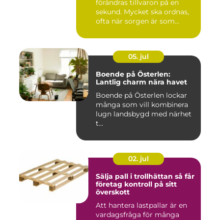
förändras tillvaron på en
sekund. Mycket ska ordnas,
ofta när sorgen är som
stark...
05. jul
Boende på Österlen:
Lantlig charm nära havet
Boende på Österlen lockar
många som vill kombinera
lugn landsbygd med närhet
t...
02. jul
Sälja pall i trollhättan så får
företag kontroll på sitt
överskott
Att hantera lastpallar är en
vardagsfråga för många