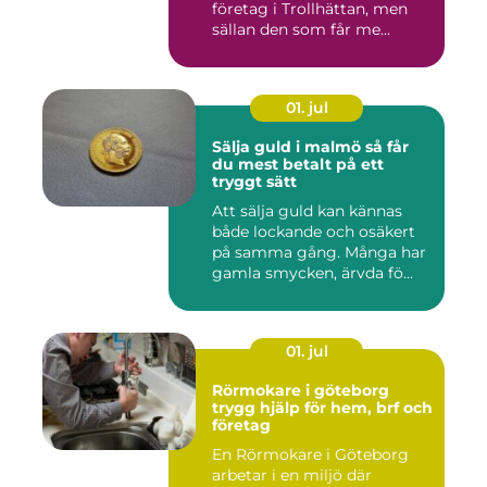
företag i Trollhättan, men
sällan den som får me...
01. jul
Sälja guld i malmö så får
du mest betalt på ett
tryggt sätt
Att sälja guld kan kännas
både lockande och osäkert
på samma gång. Många har
gamla smycken, ärvda fö...
01. jul
Rörmokare i göteborg
trygg hjälp för hem, brf och
företag
En Rörmokare i Göteborg
arbetar i en miljö där