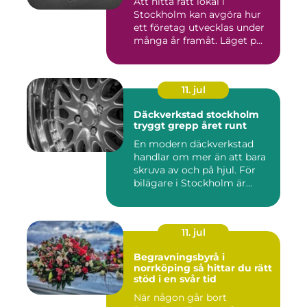
Att hitta rätt lokal i
Stockholm kan avgöra hur
ett företag utvecklas under
många år framåt. Läget p...
11. jul
Däckverkstad stockholm
tryggt grepp året runt
En modern däckverkstad
handlar om mer än att bara
skruva av och på hjul. För
bilägare i Stockholm är...
11. jul
Begravningsbyrå i
norrköping så hittar du rätt
stöd i en svår tid
När någon går bort