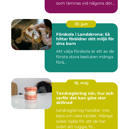
som lämnas vid någons dör...
01. jun
Förskola i Landskrona: Så
hittar föräldrar rätt miljö för
sina barn
Att välja förskola är ett av de
första stora besluten många
förä...
16. maj
Tandreglering när, hur och
varför det kan göra stor
skillnad
tandreglering handlar inte
bara om raka tänder. Många
söker hjälp för att de har
svårt att tugga, fö...