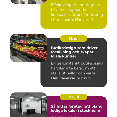
logistiken
Effektiv lagerhantering har
blivit en avgörande
konkurrensfördel för företag
i Stockholm. När varufl...
31. jul
Butiksdesign som driver
försäljning och skapar
lojala kunder
En genomtänkt butiksdesign
handlar inte bara om att
ställa ut hyllor och varor.
Den påverkar hur kun...
30. jul
Så hittar företag rätt bland
lediga lokaler i stockholm