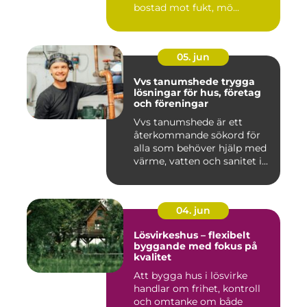
bostad mot fukt, mö...
05. jun
Vvs tanumshede trygga
lösningar för hus, företag
och föreningar
Vvs tanumshede är ett
återkommande sökord för
alla som behöver hjälp med
värme, vatten och sanitet i...
04. jun
Lösvirkeshus – flexibelt
byggande med fokus på
kvalitet
Att bygga hus i lösvirke
handlar om frihet, kontroll
och omtanke om både