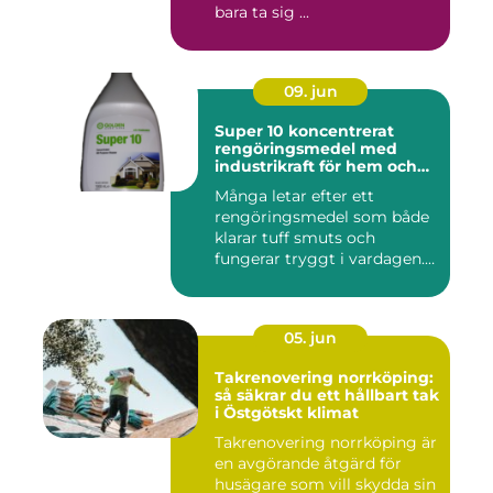
bara ta sig ...
09. jun
Super 10 koncentrerat
rengöringsmedel med
industrikraft för hem och
företag
Många letar efter ett
rengöringsmedel som både
klarar tuff smuts och
fungerar tryggt i vardagen.
Sup...
05. jun
Takrenovering norrköping:
så säkrar du ett hållbart tak
i Östgötskt klimat
Takrenovering norrköping är
en avgörande åtgärd för
husägare som vill skydda sin