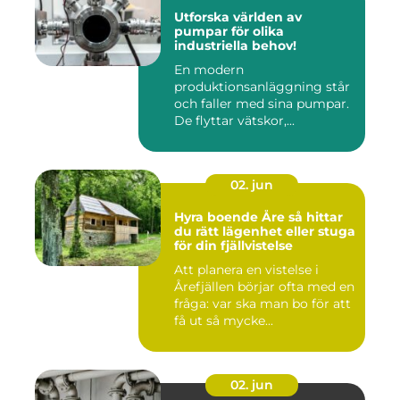
Utforska världen av
pumpar för olika
industriella behov!
En modern
produktionsanläggning står
och faller med sina pumpar.
De flyttar vätskor,...
02. jun
Hyra boende Åre så hittar
du rätt lägenhet eller stuga
för din fjällvistelse
Att planera en vistelse i
Årefjällen börjar ofta med en
fråga: var ska man bo för att
få ut så mycke...
02. jun