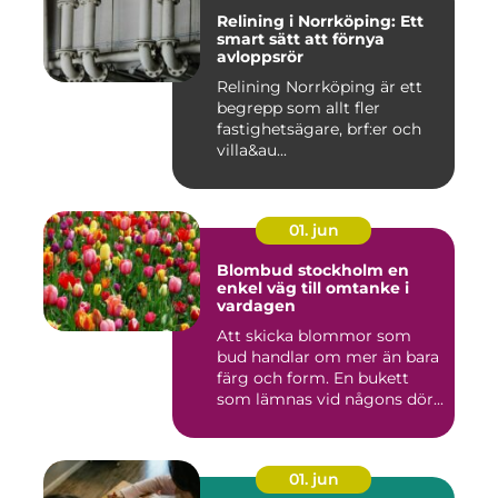
Relining i Norrköping: Ett
smart sätt att förnya
avloppsrör
Relining Norrköping är ett
begrepp som allt fler
fastighetsägare, brf:er och
villa&au...
01. jun
Blombud stockholm en
enkel väg till omtanke i
vardagen
Att skicka blommor som
bud handlar om mer än bara
färg och form. En bukett
som lämnas vid någons dör...
01. jun