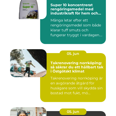
Super 10 koncentrerat
rengöringsmedel med
industrikraft för hem och
företag
Många letar efter ett
rengöringsmedel som både
klarar tuff smuts och
fungerar tryggt i vardagen.
Sup...
05. jun
Takrenovering norrköping:
så säkrar du ett hållbart tak
i Östgötskt klimat
Takrenovering norrköping är
en avgörande åtgärd för
husägare som vill skydda sin
bostad mot fukt, mö...
05. jun