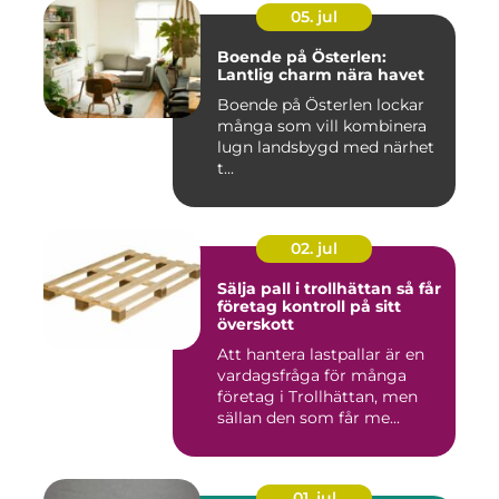
05. jul
Boende på Österlen:
Lantlig charm nära havet
Boende på Österlen lockar
många som vill kombinera
lugn landsbygd med närhet
t...
02. jul
Sälja pall i trollhättan så får
företag kontroll på sitt
överskott
Att hantera lastpallar är en
vardagsfråga för många
företag i Trollhättan, men
sällan den som får me...
01. jul