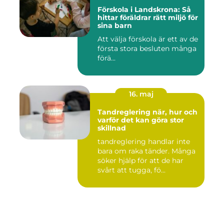
Förskola i Landskrona: Så
hittar föräldrar rätt miljö för
sina barn
Att välja förskola är ett av de
första stora besluten många
förä...
16. maj
Tandreglering när, hur och
varför det kan göra stor
skillnad
tandreglering handlar inte
bara om raka tänder. Många
söker hjälp för att de har
svårt att tugga, fö...