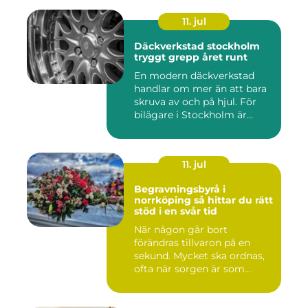
11. jul
Däckverkstad stockholm
tryggt grepp året runt
En modern däckverkstad
handlar om mer än att bara
skruva av och på hjul. För
bilägare i Stockholm är...
11. jul
Begravningsbyrå i
norrköping så hittar du rätt
stöd i en svår tid
När någon går bort
förändras tillvaron på en
sekund. Mycket ska ordnas,
ofta när sorgen är som
stark...