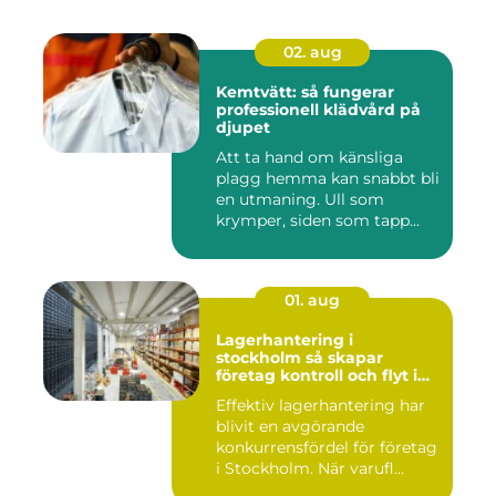
02. aug
Kemtvätt: så fungerar
professionell klädvård på
djupet
Att ta hand om känsliga
plagg hemma kan snabbt bli
en utmaning. Ull som
krymper, siden som tapp...
01. aug
Lagerhantering i
stockholm så skapar
företag kontroll och flyt i
logistiken
Effektiv lagerhantering har
blivit en avgörande
konkurrensfördel för företag
i Stockholm. När varufl...