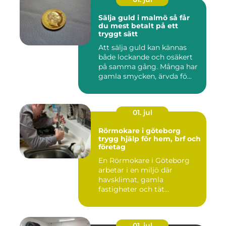
Sälja guld i malmö så får
du mest betalt på ett
tryggt sätt
Att sälja guld kan kännas
både lockande och osäkert
på samma gång. Många har
gamla smycken, ärvda fö...
01. jul
Rörmokare i göteborg
trygg hjälp för hem, brf och
företag
En Rörmokare i Göteborg
arbetar i en miljö där
havsklimat, gamla
fastigheter och tät
stadsmiljö stäl...
01. jul