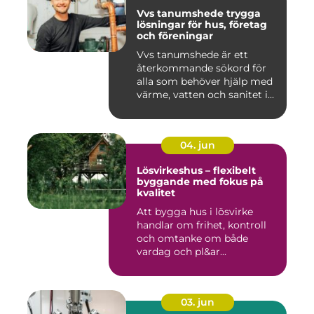
Vvs tanumshede trygga
lösningar för hus, företag
och föreningar
Vvs tanumshede är ett
återkommande sökord för
alla som behöver hjälp med
värme, vatten och sanitet i...
04. jun
Lösvirkeshus – flexibelt
byggande med fokus på
kvalitet
Att bygga hus i lösvirke
handlar om frihet, kontroll
och omtanke om både
vardag och pl&ar...
03. jun