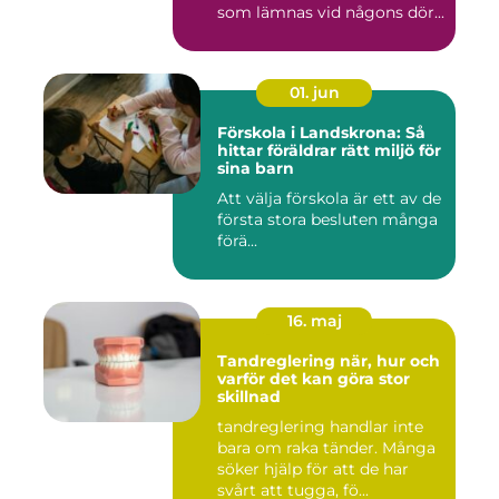
som lämnas vid någons dör...
01. jun
Förskola i Landskrona: Så
hittar föräldrar rätt miljö för
sina barn
Att välja förskola är ett av de
första stora besluten många
förä...
16. maj
Tandreglering när, hur och
varför det kan göra stor
skillnad
tandreglering handlar inte
bara om raka tänder. Många
söker hjälp för att de har
svårt att tugga, fö...