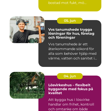
bostad mot fukt, mö...
05. jun
Vvs tanumshede trygga
lösningar för hus, företag
och föreningar
Vvs tanumshede är ett
återkommande sökord för
alla som behöver hjälp med
värme, vatten och sanitet i...
04. jun
Lösvirkeshus – flexibelt
byggande med fokus på
kvalitet
Att bygga hus i lösvirke
handlar om frihet, kontroll
och omtanke om både