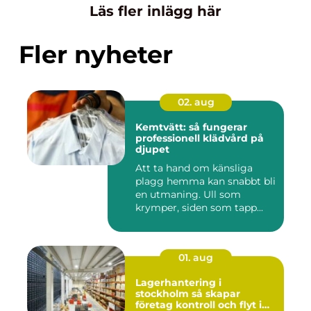
Läs fler inlägg här
Fler nyheter
02. aug
Kemtvätt: så fungerar
professionell klädvård på
djupet
Att ta hand om känsliga
plagg hemma kan snabbt bli
en utmaning. Ull som
krymper, siden som tapp...
01. aug
Lagerhantering i
stockholm så skapar
företag kontroll och flyt i