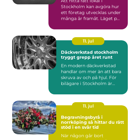
Att hitta rätt lokal i
Stockholm kan avgöra hur
ett företag utvecklas under
många år framåt. Läget p...
11. jul
Däckverkstad stockholm
tryggt grepp året runt
En modern däckverkstad
handlar om mer än att bara
skruva av och på hjul. För
bilägare i Stockholm är...
11. jul
Begravningsbyrå i
norrköping så hittar du rätt
stöd i en svår tid
När någon går bort