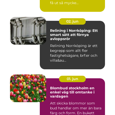
få ut så mycke...
02. jun
Relining i Norrköping: Ett
smart sätt att förnya
avloppsrör
Relining Norrköping är ett
begrepp som allt fler
fastighetsägare, brf:er och
villa&au...
01. jun
Blombud stockholm en
enkel väg till omtanke i
vardagen
Att skicka blommor som
bud handlar om mer än bara
färg och form. En bukett