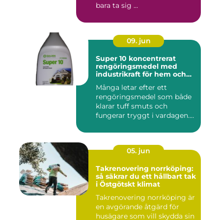
bara ta sig ...
09. jun
Super 10 koncentrerat
rengöringsmedel med
industrikraft för hem och
företag
Många letar efter ett
rengöringsmedel som både
klarar tuff smuts och
fungerar tryggt i vardagen.
Sup...
05. jun
Takrenovering norrköping:
så säkrar du ett hållbart tak
i Östgötskt klimat
Takrenovering norrköping är
en avgörande åtgärd för
husägare som vill skydda sin