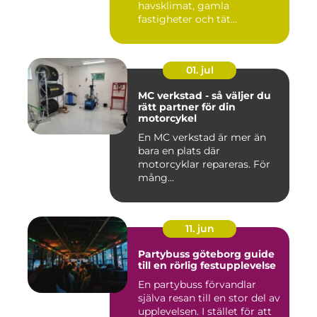
havsklimat, gamla
fastigheter och tät
stadsmiljö stäl...
01. jul
MC verkstad - så väljer du
rätt partner för din
motorcykel
En MC verkstad är mer än
bara en plats där
motorcyklar repareras. För
mång...
11. jun
Partybuss göteborg guide
till en rörlig festupplevelse
En partybuss förvandlar
själva resan till en stor del av
upplevelsen. I stället för att