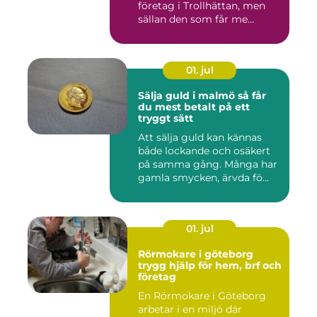
företag i Trollhättan, men
sällan den som får me...
01. jul
Sälja guld i malmö så får
du mest betalt på ett
tryggt sätt
Att sälja guld kan kännas
både lockande och osäkert
på samma gång. Många har
gamla smycken, ärvda fö...
01. jul
Rörmokare i göteborg
trygg hjälp för hem, brf och
företag
En Rörmokare i Göteborg
arbetar i en miljö där