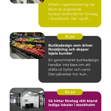
logistiken
Effektiv lagerhantering har
blivit en avgörande
konkurrensfördel för företag
i Stockholm. När varufl...
31. jul
Butiksdesign som driver
försäljning och skapar
lojala kunder
En genomtänkt butiksdesign
handlar inte bara om att
ställa ut hyllor och varor.
Den påverkar hur kun...
30. jul
Så hittar företag rätt bland
lediga lokaler i stockholm