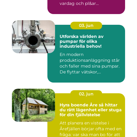
vardag och pl&ar...
03. jun
Utforska världen av
pumpar för olika
industriella behov!
En modern
produktionsanläggning står
och faller med sina pumpar.
De flyttar vätskor,...
02. jun
Hyra boende Åre så hittar
du rätt lägenhet eller stuga
för din fjällvistelse
Att planera en vistelse i
Årefjällen börjar ofta med en
fråga: var ska man bo för att