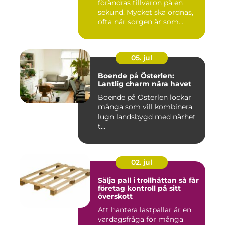
förändras tillvaron på en
sekund. Mycket ska ordnas,
ofta när sorgen är som
stark...
05. jul
Boende på Österlen:
Lantlig charm nära havet
Boende på Österlen lockar
många som vill kombinera
lugn landsbygd med närhet
t...
02. jul
Sälja pall i trollhättan så får
företag kontroll på sitt
överskott
Att hantera lastpallar är en
vardagsfråga för många