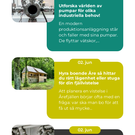
Utforska världen av
pumpar för olika
industriella behov!
En modern
produktionsanläggning står
och faller med sina pumpar.
De flyttar vätskor,...
02. jun
Hyra boende Åre så hittar
du rätt lägenhet eller stuga
för din fjällvistelse
Att planera en vistelse i
Årefjällen börjar ofta med en
fråga: var ska man bo för att
få ut så mycke...
02. jun