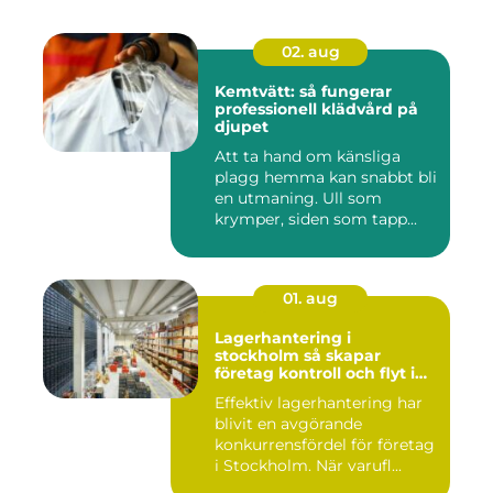
02. aug
Kemtvätt: så fungerar
professionell klädvård på
djupet
Att ta hand om känsliga
plagg hemma kan snabbt bli
en utmaning. Ull som
krymper, siden som tapp...
01. aug
Lagerhantering i
stockholm så skapar
företag kontroll och flyt i
logistiken
Effektiv lagerhantering har
blivit en avgörande
konkurrensfördel för företag
i Stockholm. När varufl...