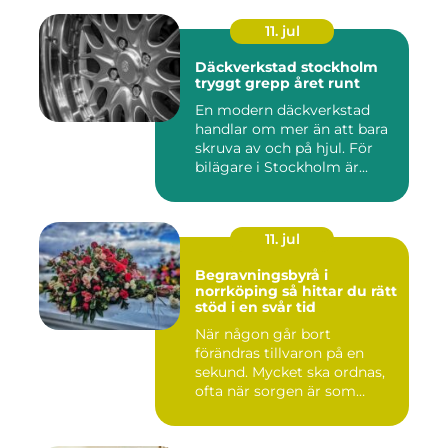
11. jul
Däckverkstad stockholm
tryggt grepp året runt
En modern däckverkstad
handlar om mer än att bara
skruva av och på hjul. För
bilägare i Stockholm är...
11. jul
Begravningsbyrå i
norrköping så hittar du rätt
stöd i en svår tid
När någon går bort
förändras tillvaron på en
sekund. Mycket ska ordnas,
ofta när sorgen är som
stark...