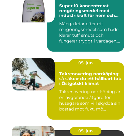
Super 10 koncentrerat
rengöringsmedel med
industrikraft för hem och
företag
Många letar efter ett
rengöringsmedel som både
klarar tuff smuts och
fungerar tryggt i vardagen.
Sup...
05. jun
Takrenovering norrköping:
så säkrar du ett hållbart tak
i Östgötskt klimat
Takrenovering norrköping är
en avgörande åtgärd för
husägare som vill skydda sin
bostad mot fukt, mö...
05. jun