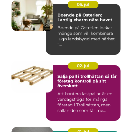
05. jul
Boende på Österlen:
Lantlig charm nära havet
Boende på Österlen lockar
många som vill kombinera
lugn landsbygd med närhet
t...
02. jul
Sälja pall i trollhättan så får
företag kontroll på sitt
överskott
Att hantera lastpallar är en
vardagsfråga för många
företag i Trollhättan, men
sällan den som får me...
01. jul