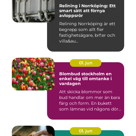
Relining i Norrköping: Ett
smart sätt att förnya
avloppsrör
Relining Norrköping är ett
begrepp som allt fler
fastighetsägare, brf:er och
villa&au...
01. jun
Blombud stockholm en
enkel väg till omtanke i
vardagen
Att skicka blommor som
bud handlar om mer än bara
färg och form. En bukett
som lämnas vid någons dör...
01. jun