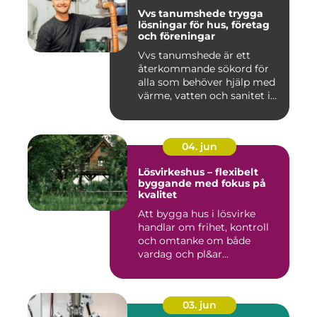
Vvs tanumshede trygga
lösningar för hus, företag
och föreningar
Vvs tanumshede är ett
återkommande sökord för
alla som behöver hjälp med
värme, vatten och sanitet i...
04. jun
Lösvirkeshus – flexibelt
byggande med fokus på
kvalitet
Att bygga hus i lösvirke
handlar om frihet, kontroll
och omtanke om både
vardag och pl&ar...
03. jun