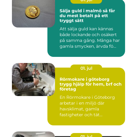
Sälja guld i malmö så får
du mest betalt på ett
tryggt sätt
Att sälja guld kan kännas
både lockande och osäkert
på samma gång. Många har
gamla smycken, ärvda fö...
01. jul
Rörmokare i göteborg
trygg hjälp för hem, brf och
företag
En Rörmokare i Göteborg
arbetar i en miljö där
havsklimat, gamla
fastigheter och tät
stadsmiljö stäl...
01. jul