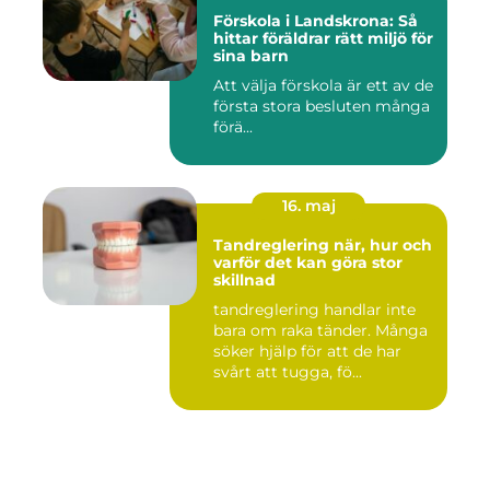
Förskola i Landskrona: Så
hittar föräldrar rätt miljö för
sina barn
Att välja förskola är ett av de
första stora besluten många
förä...
16. maj
Tandreglering när, hur och
varför det kan göra stor
skillnad
tandreglering handlar inte
bara om raka tänder. Många
söker hjälp för att de har
svårt att tugga, fö...