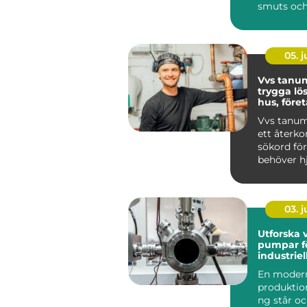
smuts och
tryggt i v
Sup...
05. 
Vvs tanu
trygga lö
hus, före
föreninga
Vvs tanum
ett åter
sökord för
behöver h
värme, va
sanitet i...
03. 
Utforska 
pumpar fö
industrie
En moder
produktio
ng står oc