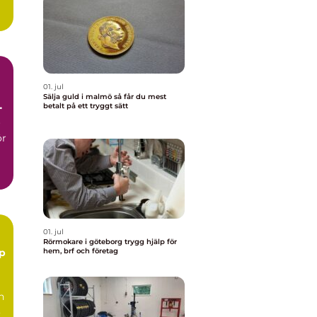
.
01. jul
Sälja guld i malmö så får du mest
betalt på ett tryggt sätt
r
ör
01. jul
Rörmokare i göteborg trygg hjälp för
hem, brf och företag
n
,