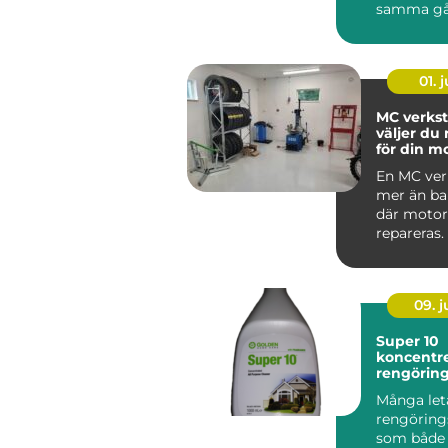
samma gå
har gamla
ärvda fö...
01. j
MC verkst
väljer du 
för din m
En MC ver
mer än bar
där motor
repareras.
09. 
Super 10
koncentre
rengörin
med indus
Många leta
hem och 
rengörin
som både k