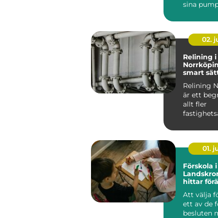
sina pump
flyttar väts
02. 
Relining i
Norrköpin
smart sätt
avloppsrö
Relining 
är ett be
allt fler
fastighets
och villa&a
01. 
Förskola i
Landskro
hittar förä
miljö för 
Att välja f
ett av de 
besluten m