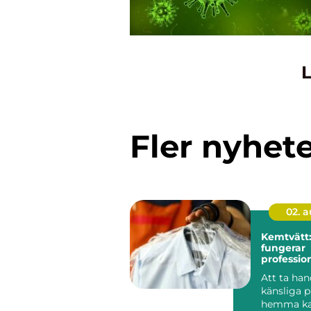
L
Fler nyhet
02. 
Kemtvätt:
fungerar
profession
klädvård 
Att ta ha
känsliga 
hemma ka