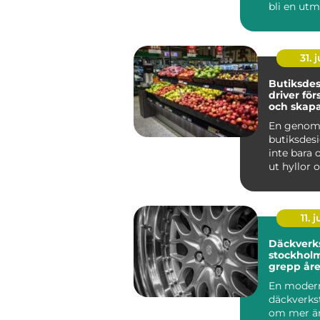
bli en utm
som krymp
som tapp..
31. j
Butiksde
driver för
och skapa
kunder
En genom
butiksdes
inte bara 
ut hyllor 
Den påver
kun...
11. j
Däckverk
stockholm tryg
grepp åre
En moder
däckverks
om mer än