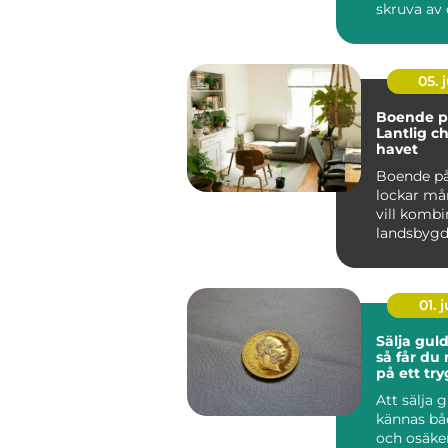
skruva av 
För biläga
Stockholm 
05. j
Boende på
Lantlig c
havet
Boende på
lockar m
vill kombi
landsbyg
närhet t...
01. j
Sälja gul
så får du
på ett try
Att sälja 
kännas bå
och osäke