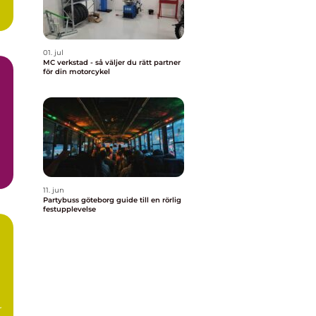
01. jul
MC verkstad - så väljer du rätt partner
för din motorcykel
11. jun
Partybuss göteborg guide till en rörlig
festupplevelse
r