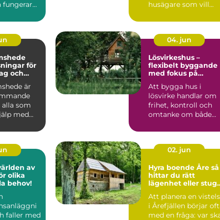
 fungerar
husägare som vill
ardagen.
skydda sin bostad
mot fukt, mö...
jun
04. jun
mshede
Lösvirkeshus –
sningar för
flexibelt byggande
tag och
med fokus på
r
kvalitet
shede är
Att bygga hus i
kommande
lösvirke handlar om
 alla som
frihet, kontroll och
jälp med
omtanke om både
tten och
vardag och pl&ar...
jun
02. jun
världen av
Hyra boende Åre så
r olika
hittar du rätt
lla behov!
lägenhet eller stug
för din fjällvistelse
n
Att planera en vistel
nsanläggni
i Årefjällen börjar of
h faller med
med en fråga: var sk