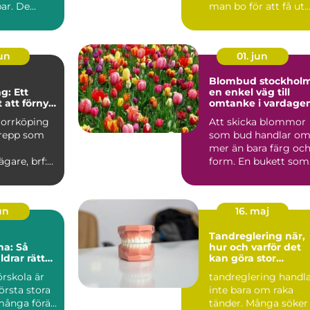
ar. De
man bo för att få ut
kor,...
så mycke...
jun
01. jun
Blombud stockhol
g: Ett
en enkel väg till
 att förnya
omtanke i vardage
r
Norrköping
Att skicka blommor
grepp som
som bud handlar o
mer än bara färg oc
ägare, brf:er
form. En bukett som
u...
lämnas vid någons
dör...
jun
16. maj
Tandreglering när,
na: Så
hur och varför det
ldrar rätt
kan göra stor
sina barn
skillnad
örskola är
tandreglering handl
första stora
inte bara om raka
ånga förä...
tänder. Många söker