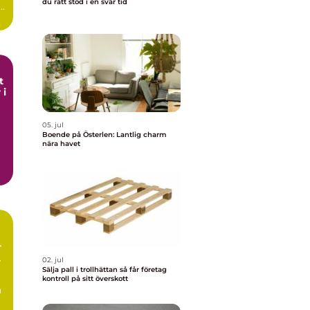
du rätt stöd i en svår tid
t
 i
05. jul
Boende på Österlen: Lantlig charm
nära havet
r
02. jul
Sälja pall i trollhättan så får företag
kontroll på sitt överskott
å