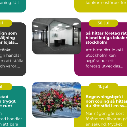
aning. Ull
konkurrensfördel för
er, siden
företag i Stockholm.
.
När varufl...
ul
30. jul
sign som
Så hittar företag rät
säljning
bland lediga lokaler
r lojala
stockholm
tänkt
Att hitta rätt lokal i
ign handlar
Stockholm kan
om att ställa
avgöra hur ett
och varor.
företag utvecklas
kar hur
under många år
framåt. Läget p...
ul
11. jul
stad
Begravningsbyrå i
gt
norrköping så hittar
t runt
du rätt stöd i en svå
tid
n
När någon går bort
tad handlar
förändras tillvaron p
 att bara
en sekund. Mycket