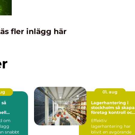
äs fler inlägg här
er
aug
01. aug
 så
Lagerhantering i
stockholm så skapar
ell
företag kontroll och
på djupet
flyt i logistiken
nd om
Effektiv
plagg
lagerhantering har
n snabbt
blivit en avgörande