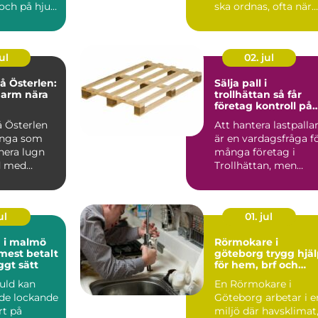
och på hjul.
ska ordnas, ofta när
re i
sorgen är som stark..
är...
ul
02. jul
 Österlen:
Sälja pall i
harm nära
trollhättan så får
företag kontroll på
sitt överskott
 Österlen
Att hantera lastpalla
ånga som
är en vardagsfråga f
nera lugn
många företag i
d med
Trollhättan, men
sällan den som får
me...
ul
01. jul
d i malmö
Rörmokare i
 mest betalt
göteborg trygg hjälp
ggt sätt
för hem, brf och
företag
guld kan
En Rörmokare i
de lockande
Göteborg arbetar i e
rt på
miljö där havsklimat