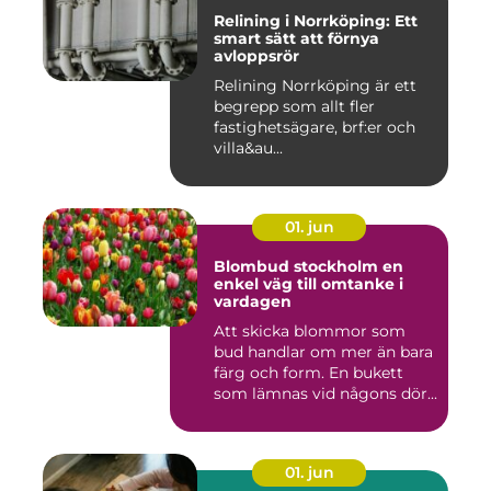
Relining i Norrköping: Ett
smart sätt att förnya
avloppsrör
Relining Norrköping är ett
begrepp som allt fler
fastighetsägare, brf:er och
villa&au...
01. jun
Blombud stockholm en
enkel väg till omtanke i
vardagen
Att skicka blommor som
bud handlar om mer än bara
färg och form. En bukett
som lämnas vid någons dör...
01. jun