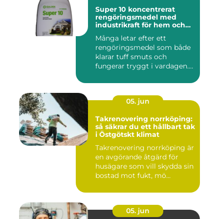
Super 10 koncentrerat
rengöringsmedel med
industrikraft för hem och
företag
Många letar efter ett
rengöringsmedel som både
klarar tuff smuts och
fungerar tryggt i vardagen.
Sup...
05. jun
Takrenovering norrköping:
så säkrar du ett hållbart tak
i Östgötskt klimat
Takrenovering norrköping är
en avgörande åtgärd för
husägare som vill skydda sin
bostad mot fukt, mö...
05. jun