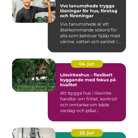
Vvs tanumshede trygga
lösningar för hus, företag
och föreningar
Vvs tanumshede är ett
återkommande sökord för
alla som behöver hjälp med
värme, vatten och sanitet i...
04. jun
Lösvirkeshus – flexibelt
byggande med fokus på
kvalitet
Att bygga hus i lösvirke
handlar om frihet, kontroll
och omtanke om både
vardag och pl&ar...
03. jun