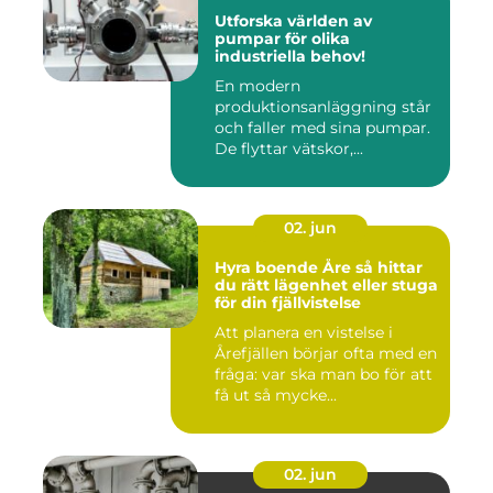
Utforska världen av
pumpar för olika
industriella behov!
En modern
produktionsanläggning står
och faller med sina pumpar.
De flyttar vätskor,...
02. jun
Hyra boende Åre så hittar
du rätt lägenhet eller stuga
för din fjällvistelse
Att planera en vistelse i
Årefjällen börjar ofta med en
fråga: var ska man bo för att
få ut så mycke...
02. jun