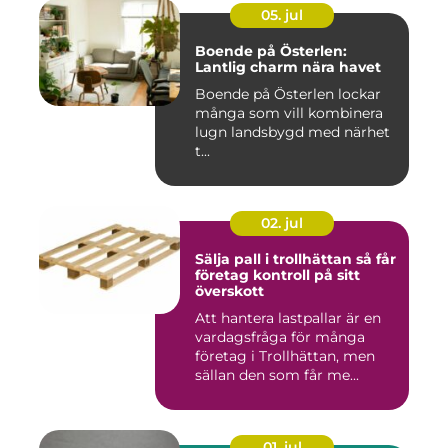
05. jul
Boende på Österlen:
Lantlig charm nära havet
Boende på Österlen lockar
många som vill kombinera
lugn landsbygd med närhet
t...
02. jul
Sälja pall i trollhättan så får
företag kontroll på sitt
överskott
Att hantera lastpallar är en
vardagsfråga för många
företag i Trollhättan, men
sällan den som får me...
01. jul