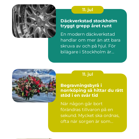
11. jul
Däckverkstad stockholm
tryggt grepp året runt
En modern däckverkstad
handlar om mer än att bara
skruva av och på hjul. För
bilägare i Stockholm är...
11. jul
Begravningsbyrå i
norrköping så hittar du rätt
stöd i en svår tid
När någon går bort
förändras tillvaron på en
sekund. Mycket ska ordnas,
ofta när sorgen är som
stark...