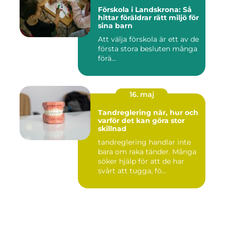
Förskola i Landskrona: Så
hittar föräldrar rätt miljö för
sina barn
Att välja förskola är ett av de
första stora besluten många
förä...
16. maj
Tandreglering när, hur och
varför det kan göra stor
skillnad
tandreglering handlar inte
bara om raka tänder. Många
söker hjälp för att de har
svårt att tugga, fö...