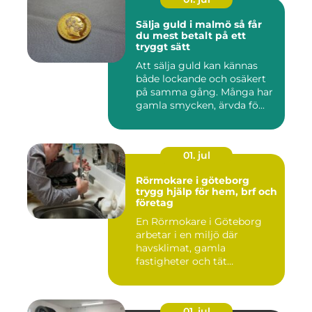
Sälja guld i malmö så får
du mest betalt på ett
tryggt sätt
Att sälja guld kan kännas
både lockande och osäkert
på samma gång. Många har
gamla smycken, ärvda fö...
01. jul
Rörmokare i göteborg
trygg hjälp för hem, brf och
företag
En Rörmokare i Göteborg
arbetar i en miljö där
havsklimat, gamla
fastigheter och tät
stadsmiljö stäl...
01. jul