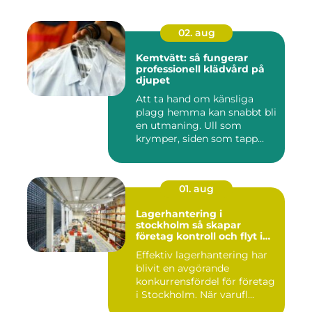
02. aug
Kemtvätt: så fungerar
professionell klädvård på
djupet
Att ta hand om känsliga
plagg hemma kan snabbt bli
en utmaning. Ull som
krymper, siden som tapp...
01. aug
Lagerhantering i
stockholm så skapar
företag kontroll och flyt i
logistiken
Effektiv lagerhantering har
blivit en avgörande
konkurrensfördel för företag
i Stockholm. När varufl...