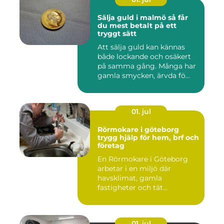
Sälja guld i malmö så får
du mest betalt på ett
tryggt sätt
Att sälja guld kan kännas
både lockande och osäkert
på samma gång. Många har
gamla smycken, ärvda fö...
01. jul
Rörmokare i göteborg
trygg hjälp för hem, brf och
företag
En Rörmokare i Göteborg
arbetar i en miljö där
havsklimat, gamla
fastigheter och tät
stadsmiljö stäl...
01. jul