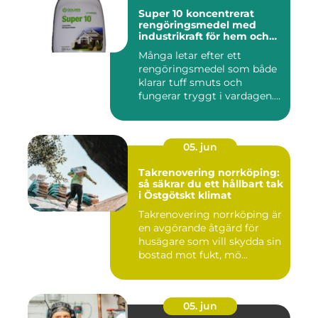
Super 10 koncentrerat
rengöringsmedel med
industrikraft för hem och
företag
Många letar efter ett
rengöringsmedel som både
klarar tuff smuts och
fungerar tryggt i vardagen.
Sup...
05. jun
Takrenovering norrköping:
så säkrar du ett hållbart tak
i Östgötskt klimat
Takrenovering norrköping är
en avgörande åtgärd för
husägare som vill skydda sin
bostad mot fukt, mö...
05. jun