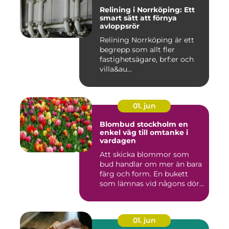
Relining i Norrköping: Ett
smart sätt att förnya
avloppsrör
Relining Norrköping är ett
begrepp som allt fler
fastighetsägare, brf:er och
villa&au...
01. jun
Blombud stockholm en
enkel väg till omtanke i
vardagen
Att skicka blommor som
bud handlar om mer än bara
färg och form. En bukett
som lämnas vid någons dör...
01. jun