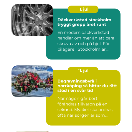
11. jul
Däckverkstad stockholm
tryggt grepp året runt
En modern däckverkstad
handlar om mer än att bara
skruva av och på hjul. För
bilägare i Stockholm är...
11. jul
Begravningsbyrå i
norrköping så hittar du rätt
stöd i en svår tid
När någon går bort
förändras tillvaron på en
sekund. Mycket ska ordnas,
ofta när sorgen är som
stark...