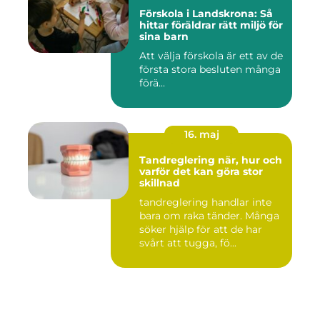
Förskola i Landskrona: Så
hittar föräldrar rätt miljö för
sina barn
Att välja förskola är ett av de
första stora besluten många
förä...
16. maj
Tandreglering när, hur och
varför det kan göra stor
skillnad
tandreglering handlar inte
bara om raka tänder. Många
söker hjälp för att de har
svårt att tugga, fö...