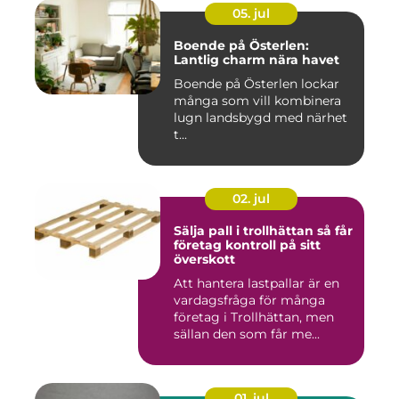
05. jul
Boende på Österlen:
Lantlig charm nära havet
Boende på Österlen lockar
många som vill kombinera
lugn landsbygd med närhet
t...
02. jul
Sälja pall i trollhättan så får
företag kontroll på sitt
överskott
Att hantera lastpallar är en
vardagsfråga för många
företag i Trollhättan, men
sällan den som får me...
01. jul