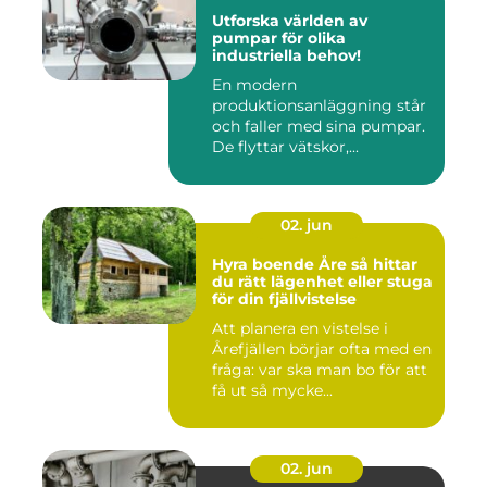
Utforska världen av
pumpar för olika
industriella behov!
En modern
produktionsanläggning står
och faller med sina pumpar.
De flyttar vätskor,...
02. jun
Hyra boende Åre så hittar
du rätt lägenhet eller stuga
för din fjällvistelse
Att planera en vistelse i
Årefjällen börjar ofta med en
fråga: var ska man bo för att
få ut så mycke...
02. jun