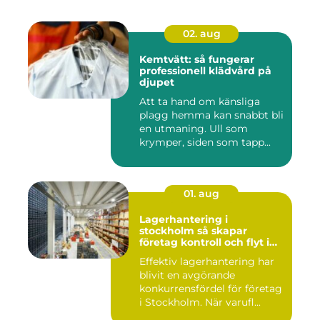
02. aug
Kemtvätt: så fungerar
professionell klädvård på
djupet
Att ta hand om känsliga
plagg hemma kan snabbt bli
en utmaning. Ull som
krymper, siden som tapp...
01. aug
Lagerhantering i
stockholm så skapar
företag kontroll och flyt i
logistiken
Effektiv lagerhantering har
blivit en avgörande
konkurrensfördel för företag
i Stockholm. När varufl...