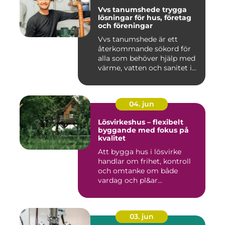
Vvs tanumshede trygga
lösningar för hus, företag
och föreningar
Vvs tanumshede är ett
återkommande sökord för
alla som behöver hjälp med
värme, vatten och sanitet i...
04. jun
Lösvirkeshus – flexibelt
byggande med fokus på
kvalitet
Att bygga hus i lösvirke
handlar om frihet, kontroll
och omtanke om både
vardag och pl&ar...
03. jun