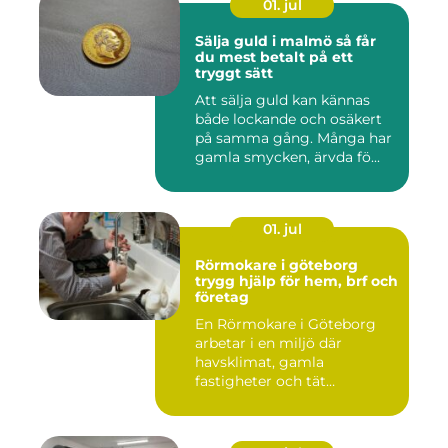
01. jul
Sälja guld i malmö så får
du mest betalt på ett
tryggt sätt
Att sälja guld kan kännas
både lockande och osäkert
på samma gång. Många har
gamla smycken, ärvda fö...
01. jul
Rörmokare i göteborg
trygg hjälp för hem, brf och
företag
En Rörmokare i Göteborg
arbetar i en miljö där
havsklimat, gamla
fastigheter och tät
stadsmiljö stäl...