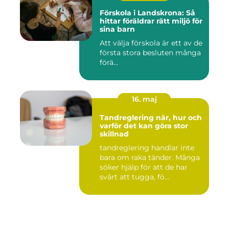
Förskola i Landskrona: Så
hittar föräldrar rätt miljö för
sina barn
Att välja förskola är ett av de
första stora besluten många
förä...
16. maj
Tandreglering när, hur och
varför det kan göra stor
skillnad
tandreglering handlar inte
bara om raka tänder. Många
söker hjälp för att de har
svårt att tugga, fö...