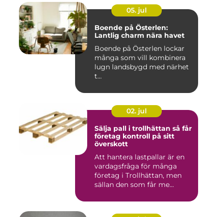
05. jul
Boende på Österlen:
Lantlig charm nära havet
Boende på Österlen lockar
många som vill kombinera
lugn landsbygd med närhet
t...
02. jul
Sälja pall i trollhättan så får
företag kontroll på sitt
överskott
Att hantera lastpallar är en
vardagsfråga för många
företag i Trollhättan, men
sällan den som får me...