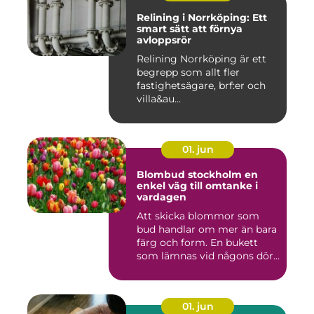
Relining i Norrköping: Ett
smart sätt att förnya
avloppsrör
Relining Norrköping är ett
begrepp som allt fler
fastighetsägare, brf:er och
villa&au...
01. jun
Blombud stockholm en
enkel väg till omtanke i
vardagen
Att skicka blommor som
bud handlar om mer än bara
färg och form. En bukett
som lämnas vid någons dör...
01. jun