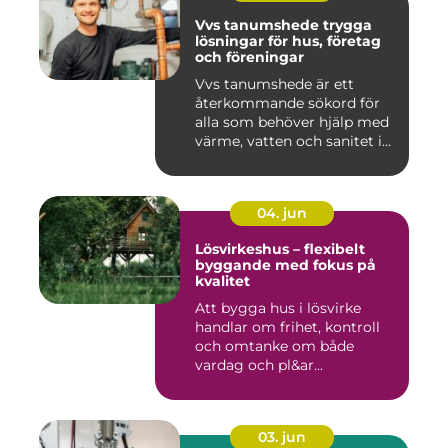
Vvs tanumshede trygga
lösningar för hus, företag
och föreningar
Vvs tanumshede är ett
återkommande sökord för
alla som behöver hjälp med
värme, vatten och sanitet i...
04. jun
Lösvirkeshus – flexibelt
byggande med fokus på
kvalitet
Att bygga hus i lösvirke
handlar om frihet, kontroll
och omtanke om både
vardag och pl&ar...
03. jun