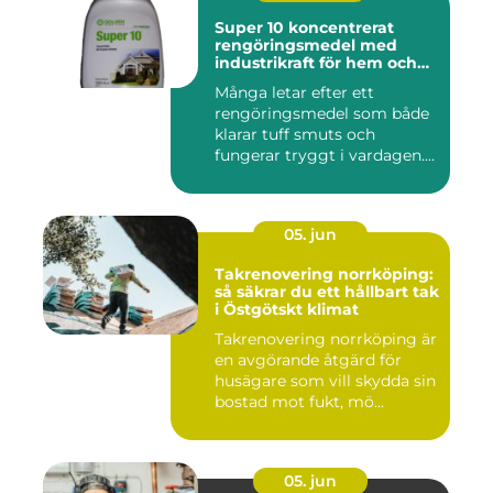
Super 10 koncentrerat
rengöringsmedel med
industrikraft för hem och
företag
Många letar efter ett
rengöringsmedel som både
klarar tuff smuts och
fungerar tryggt i vardagen.
Sup...
05. jun
Takrenovering norrköping:
så säkrar du ett hållbart tak
i Östgötskt klimat
Takrenovering norrköping är
en avgörande åtgärd för
husägare som vill skydda sin
bostad mot fukt, mö...
05. jun