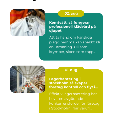
02. aug
Kemtvätt: så fungerar
professionell klädvård på
djupet
Att ta hand om känsliga
plagg hemma kan snabbt bli
en utmaning. Ull som
krymper, siden som tapp...
01. aug
Lagerhantering i
stockholm så skapar
företag kontroll och flyt i
logistiken
Effektiv lagerhantering har
blivit en avgörande
konkurrensfördel för företag
i Stockholm. När varufl...