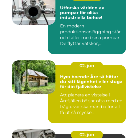
Utforska världen av
pumpar för olika
industriella behov!
En modern
produktionsanläggning står
och faller med sina pumpar.
De flyttar vätskor,...
02. jun
Hyra boende Åre så hittar
du rätt lägenhet eller stuga
för din fjällvistelse
Att planera en vistelse i
Årefjällen börjar ofta med en
fråga: var ska man bo för att
få ut så mycke...
02. jun