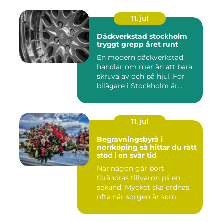
11. jul
Däckverkstad stockholm
tryggt grepp året runt
En modern däckverkstad
handlar om mer än att bara
skruva av och på hjul. För
bilägare i Stockholm är...
11. jul
Begravningsbyrå i
norrköping så hittar du rätt
stöd i en svår tid
När någon går bort
förändras tillvaron på en
sekund. Mycket ska ordnas,
ofta när sorgen är som
stark...