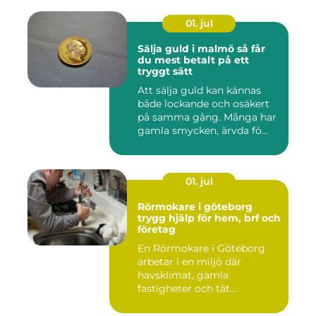
01. jul
Sälja guld i malmö så får
du mest betalt på ett
tryggt sätt
Att sälja guld kan kännas
både lockande och osäkert
på samma gång. Många har
gamla smycken, ärvda fö...
01. jul
Rörmokare i göteborg
trygg hjälp för hem, brf och
företag
En Rörmokare i Göteborg
arbetar i en miljö där
havsklimat, gamla
fastigheter och tät
stadsmiljö stäl...