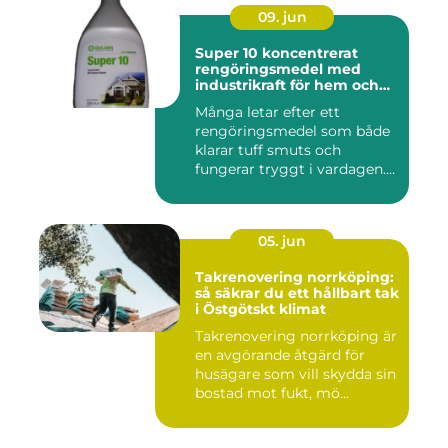
09. jun
Super 10 koncentrerat
rengöringsmedel med
industrikraft för hem och
företag
Många letar efter ett
rengöringsmedel som både
klarar tuff smuts och
fungerar tryggt i vardagen.
Sup...
05. jun
Takrenovering norrköping:
så säkrar du ett hållbart tak
i Östgötskt klimat
Takrenovering norrköping är
en avgörande åtgärd för
husägare som vill skydda sin
bostad mot fukt, mö...