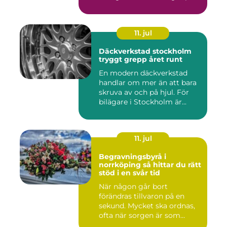
11. jul
Däckverkstad stockholm
tryggt grepp året runt
En modern däckverkstad
handlar om mer än att bara
skruva av och på hjul. För
bilägare i Stockholm är...
11. jul
Begravningsbyrå i
norrköping så hittar du rätt
stöd i en svår tid
När någon går bort
förändras tillvaron på en
sekund. Mycket ska ordnas,
ofta när sorgen är som
stark...