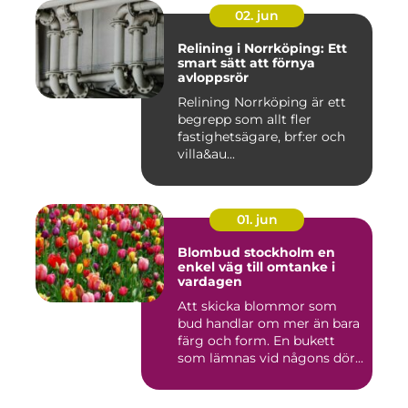
02. jun
Relining i Norrköping: Ett
smart sätt att förnya
avloppsrör
Relining Norrköping är ett
begrepp som allt fler
fastighetsägare, brf:er och
villa&au...
01. jun
Blombud stockholm en
enkel väg till omtanke i
vardagen
Att skicka blommor som
bud handlar om mer än bara
färg och form. En bukett
som lämnas vid någons dör...