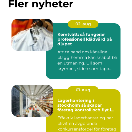
Fler nyheter
02. aug
Kemtvätt: så fungerar
professionell klädvård på
djupet
Att ta hand om känsliga
plagg hemma kan snabbt bli
en utmaning. Ull som
krymper, siden som tapp...
01. aug
Lagerhantering i
stockholm så skapar
företag kontroll och flyt i
logistiken
Effektiv lagerhantering har
blivit en avgörande
konkurrensfördel för företag