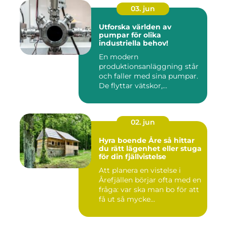
03. jun
Utforska världen av
pumpar för olika
industriella behov!
En modern
produktionsanläggning står
och faller med sina pumpar.
De flyttar vätskor,...
02. jun
Hyra boende Åre så hittar
du rätt lägenhet eller stuga
för din fjällvistelse
Att planera en vistelse i
Årefjällen börjar ofta med en
fråga: var ska man bo för att
få ut så mycke...