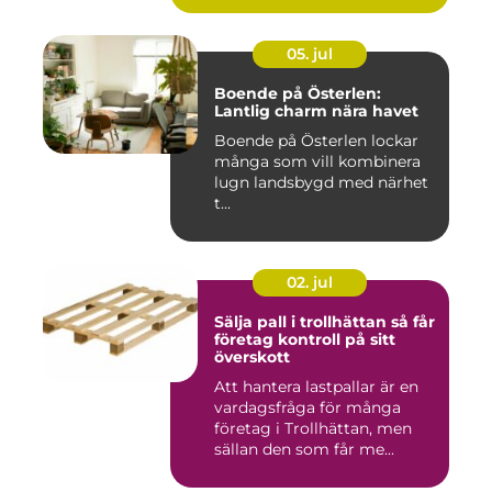
05. jul
Boende på Österlen:
Lantlig charm nära havet
Boende på Österlen lockar
många som vill kombinera
lugn landsbygd med närhet
t...
02. jul
Sälja pall i trollhättan så får
företag kontroll på sitt
överskott
Att hantera lastpallar är en
vardagsfråga för många
företag i Trollhättan, men
sällan den som får me...