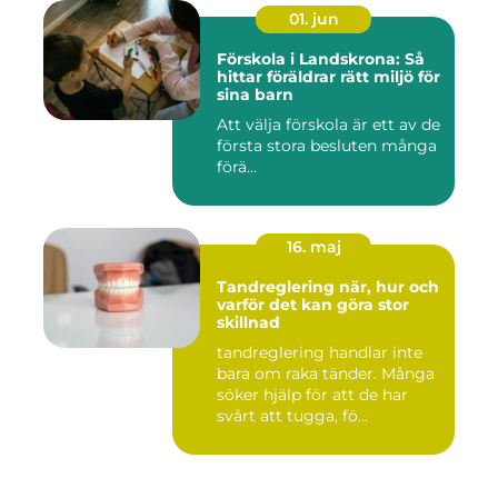
01. jun
Förskola i Landskrona: Så
hittar föräldrar rätt miljö för
sina barn
Att välja förskola är ett av de
första stora besluten många
förä...
16. maj
Tandreglering när, hur och
varför det kan göra stor
skillnad
tandreglering handlar inte
bara om raka tänder. Många
söker hjälp för att de har
svårt att tugga, fö...