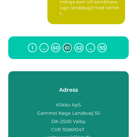
många som vill kombinera
lugn landsbygd med närhet
t...
1
…
60
61
62
…
93
Adress