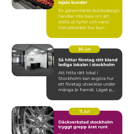
lojala kunder
En genomtänkt butiksdesign
handlar inte bara om att
ställa ut hyllor och varor.
Den påverkar hur kun...
30. jul
Så hittar företag rätt bland
lediga lokaler i stockholm
Att hitta rätt lokal i
Stockholm kan avgöra hur
ett företag utvecklas under
många år framåt. Läget p...
11. jul
Däckverkstad stockholm
tryggt grepp året runt