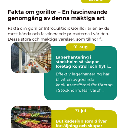
Fakta om gorillor – En fascinerande
genomgång av denna mäktiga art
Fakta om gorillor Introduktion: Gorillor är en av de
mest kända och fascinerande primaterna i världen.
Dessa stora och mäktiga varelser, som tillhör f...
01. aug
Lagerhantering i
stockholm så skapar
företag kontroll och flyt i
logistiken
Effektiv lagerhantering har
blivit en avgörande
konkurrensfördel för företag
i Stockholm. När varufl...
31. jul
Butiksdesign som driver
försäljning och skapar