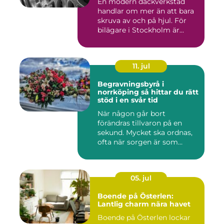
En modern däckverkstad
handlar om mer än att bara
skruva av och på hjul. För
bilägare i Stockholm är...
11. jul
Begravningsbyrå i
norrköping så hittar du rätt
stöd i en svår tid
När någon går bort
förändras tillvaron på en
sekund. Mycket ska ordnas,
ofta när sorgen är som
stark...
05. jul
Boende på Österlen:
Lantlig charm nära havet
Boende på Österlen lockar