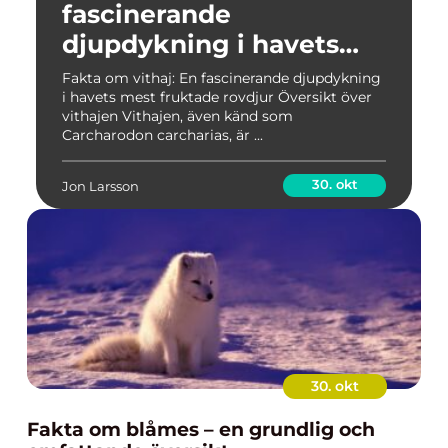
fascinerande
djupdykning i havets
mest fruktade rovdjur
Fakta om vithaj: En fascinerande djupdykning
i havets mest fruktade rovdjur Översikt över
vithajen Vithajen, även känd som
Carcharodon carcharias, är ...
30. okt
Jon Larsson
30. okt
Fakta om blåmes – en grundlig och