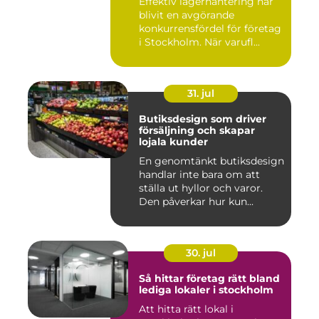
Effektiv lagerhantering har
blivit en avgörande
konkurrensfördel för företag
i Stockholm. När varufl...
31. jul
Butiksdesign som driver
försäljning och skapar
lojala kunder
En genomtänkt butiksdesign
handlar inte bara om att
ställa ut hyllor och varor.
Den påverkar hur kun...
30. jul
Så hittar företag rätt bland
lediga lokaler i stockholm
Att hitta rätt lokal i