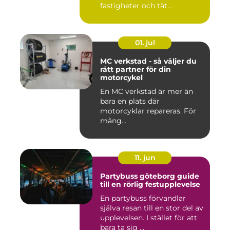
fastigheter och tät
stadsmiljö stäl...
01. jul
MC verkstad - så väljer du
rätt partner för din
motorcykel
En MC verkstad är mer än
bara en plats där
motorcyklar repareras. För
mång...
11. jun
Partybuss göteborg guide
till en rörlig festupplevelse
En partybuss förvandlar
själva resan till en stor del av
upplevelsen. I stället för att
bara ta sig ...