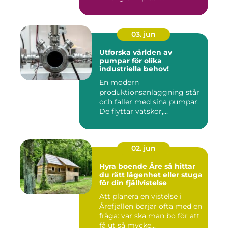
03. jun
Utforska världen av
pumpar för olika
industriella behov!
En modern
produktionsanläggning står
och faller med sina pumpar.
De flyttar vätskor,...
02. jun
Hyra boende Åre så hittar
du rätt lägenhet eller stuga
för din fjällvistelse
Att planera en vistelse i
Årefjällen börjar ofta med en
fråga: var ska man bo för att
få ut så mycke...