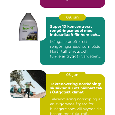
09. jun
Super 10 koncentrerat
rengöringsmedel med
industrikraft för hem och
företag
Många letar efter ett
rengöringsmedel som både
klarar tuff smuts och
fungerar tryggt i vardagen.
Sup...
05. jun
Takrenovering norrköping:
så säkrar du ett hållbart tak
i Östgötskt klimat
Takrenovering norrköping är
en avgörande åtgärd för
husägare som vill skydda sin
bostad mot fukt, mö...