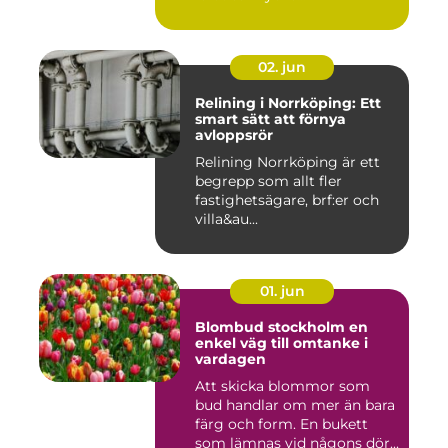
02. jun
Relining i Norrköping: Ett
smart sätt att förnya
avloppsrör
Relining Norrköping är ett
begrepp som allt fler
fastighetsägare, brf:er och
villa&au...
01. jun
Blombud stockholm en
enkel väg till omtanke i
vardagen
Att skicka blommor som
bud handlar om mer än bara
färg och form. En bukett
som lämnas vid någons dör...