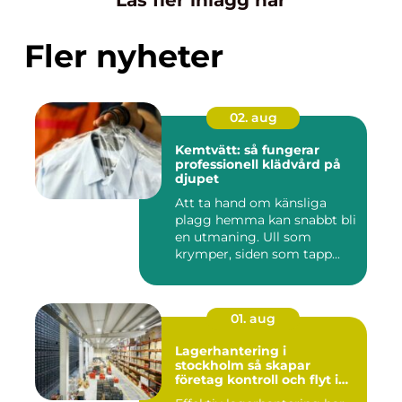
Läs fler inlägg här
Fler nyheter
02. aug
Kemtvätt: så fungerar
professionell klädvård på
djupet
Att ta hand om känsliga
plagg hemma kan snabbt bli
en utmaning. Ull som
krymper, siden som tapp...
01. aug
Lagerhantering i
stockholm så skapar
företag kontroll och flyt i
logistiken