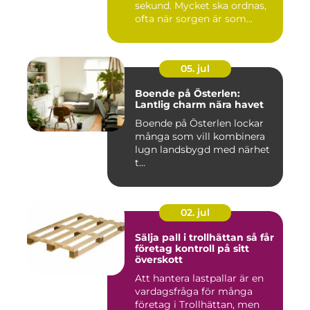
sekund. Mycket ska ordnas,
ofta när sorgen är som
stark...
05. jul
Boende på Österlen:
Lantlig charm nära havet
Boende på Österlen lockar
många som vill kombinera
lugn landsbygd med närhet
t...
02. jul
Sälja pall i trollhättan så får
företag kontroll på sitt
överskott
Att hantera lastpallar är en
vardagsfråga för många
företag i Trollhättan, men