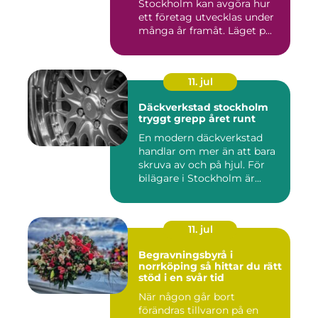
Stockholm kan avgöra hur
ett företag utvecklas under
många år framåt. Läget p...
11. jul
Däckverkstad stockholm
tryggt grepp året runt
En modern däckverkstad
handlar om mer än att bara
skruva av och på hjul. För
bilägare i Stockholm är...
11. jul
Begravningsbyrå i
norrköping så hittar du rätt
stöd i en svår tid
När någon går bort
förändras tillvaron på en