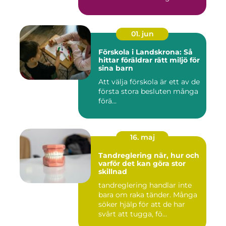
01. jun
Förskola i Landskrona: Så
hittar föräldrar rätt miljö för
sina barn
Att välja förskola är ett av de
första stora besluten många
förä...
16. maj
Tandreglering när, hur och
varför det kan göra stor
skillnad
tandreglering handlar inte
bara om raka tänder. Många
söker hjälp för att de har
svårt att tugga, fö...