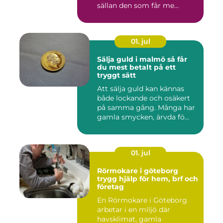
sällan den som får me...
01. jul
Sälja guld i malmö så får
du mest betalt på ett
tryggt sätt
Att sälja guld kan kännas
både lockande och osäkert
på samma gång. Många har
gamla smycken, ärvda fö...
01. jul
Rörmokare i göteborg
trygg hjälp för hem, brf och
företag
En Rörmokare i Göteborg
arbetar i en miljö där
havsklimat, gamla