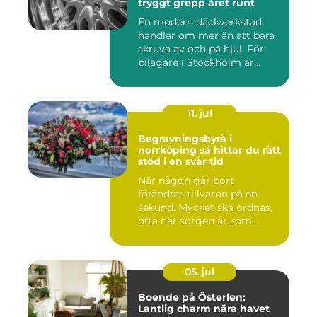
tryggt grepp året runt
En modern däckverkstad
handlar om mer än att bara
skruva av och på hjul. För
bilägare i Stockholm är...
11. jul
Begravningsbyrå i
norrköping så hittar du rätt
stöd i en svår tid
När någon går bort
förändras tillvaron på en
sekund. Mycket ska ordnas,
ofta när sorgen är som
stark...
05. jul
Boende på Österlen:
Lantlig charm nära havet