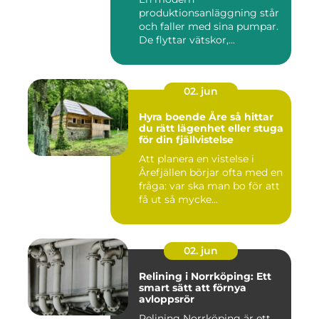
produktionsanläggning står
och faller med sina pumpar.
De flyttar vätskor,...
02. jun
Hyra boende Åre så hittar
du rätt lägenhet eller stuga
för din fjällvistelse
Att planera en vistelse i
Årefjällen börjar ofta med en
fråga: var ska man bo för att
få ut så mycke...
02. jun
Relining i Norrköping: Ett
smart sätt att förnya
avloppsrör
Relining Norrköping är ett