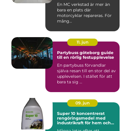
En MC verkstad är mer än
bara en plats där
motorcyklar repareras. För
mång...
11. jun
Partybuss göteborg guide
till en rörlig festupplevelse
En partybuss förvandlar
själva resan till en stor del av
upplevelsen. I stället för att
bara ta sig ...
09. jun
Super 10 koncentrerat
rengöringsmedel med
industrikraft för hem och
företag
Många letar efter ett