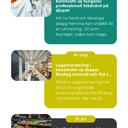
Kemtvätt: så fungerar
professionell klädvård på
djupet
Att ta hand om känsliga
plagg hemma kan snabbt bli
en utmaning. Ull som
krymper, siden som tapp...
01. aug
Lagerhantering i
stockholm så skapar
företag kontroll och flyt i
logistiken
Effektiv lagerhantering har
blivit en avgörande
konkurrensfördel för företag
i Stockholm. När varufl...
31. jul