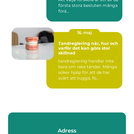
första stora besluten många
förä...
16. maj
Tandreglering när, hur och
varför det kan göra stor
skillnad
tandreglering handlar inte
bara om raka tänder. Många
söker hjälp för att de har
svårt att tugga, fö...
Adress