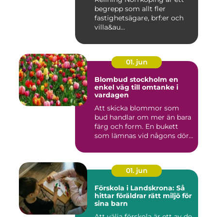
begrepp som allt fler
fastighetsägare, brf:er och
villa&au...
01. jun
Blombud stockholm en
enkel väg till omtanke i
vardagen
Att skicka blommor som
bud handlar om mer än bara
färg och form. En bukett
som lämnas vid någons dör...
01. jun
Förskola i Landskrona: Så
hittar föräldrar rätt miljö för
sina barn
Att välja förskola är ett av de