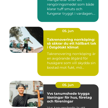
rengöringsmedel som både
klarar tuff smuts och
fungerar tryggt i vardagen.
Sup...
05. jun
Takrenovering norrköping:
så säkrar du ett hållbart tak
i Östgötskt klimat
Takrenovering norrköping är
en avgörande åtgärd för
husägare som vill skydda sin
bostad mot fukt, mö...
05. jun
Vvs tanumshede trygga
lösningar för hus, företag
och föreningar
Vvs tanumshede är ett