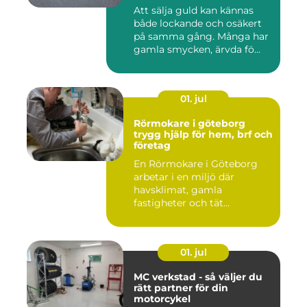
Att sälja guld kan kännas
både lockande och osäkert
på samma gång. Många har
gamla smycken, ärvda fö...
01. jul
Rörmokare i göteborg
trygg hjälp för hem, brf och
företag
En Rörmokare i Göteborg
arbetar i en miljö där
havsklimat, gamla
fastigheter och tät
stadsmiljö stäl...
01. jul
MC verkstad - så väljer du
rätt partner för din
motorcykel