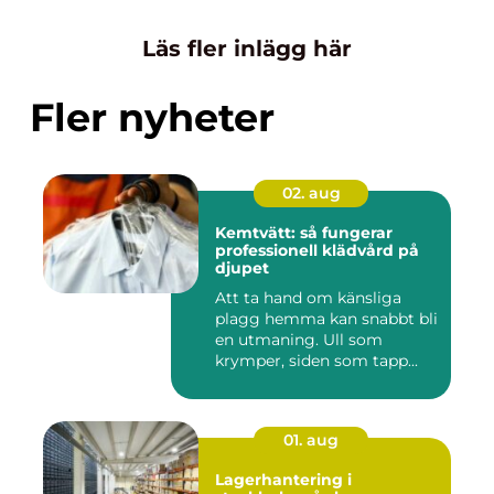
Läs fler inlägg här
Fler nyheter
02. aug
Kemtvätt: så fungerar
professionell klädvård på
djupet
Att ta hand om känsliga
plagg hemma kan snabbt bli
en utmaning. Ull som
krymper, siden som tapp...
01. aug
Lagerhantering i