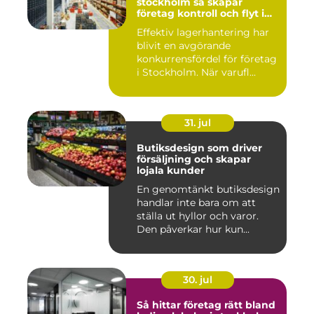
stockholm så skapar
företag kontroll och flyt i
logistiken
Effektiv lagerhantering har
blivit en avgörande
konkurrensfördel för företag
i Stockholm. När varufl...
31. jul
Butiksdesign som driver
försäljning och skapar
lojala kunder
En genomtänkt butiksdesign
handlar inte bara om att
ställa ut hyllor och varor.
Den påverkar hur kun...
30. jul
Så hittar företag rätt bland