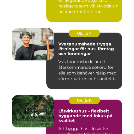
en avgörande åtgärd för
husägare som vill skydda sin
bostad mot fukt, mö...
05. jun
Vvs tanumshede trygga
lösningar för hus, företag
och föreningar
Vvs tanumshede är ett
återkommande sökord för
alla som behöver hjälp med
värme, vatten och sanitet i...
04. jun
Lösvirkeshus – flexibelt
byggande med fokus på
kvalitet
Att bygga hus i lösvirke