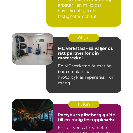
arbetar i en miljö där
havsklimat, gamla
fastigheter och tät
stadsmiljö stäl...
01. jul
MC verkstad - så väljer du
rätt partner för din
motorcykel
En MC verkstad är mer än
bara en plats där
motorcyklar repareras. För
mång...
11. jun
Partybuss göteborg guide
till en rörlig festupplevelse
En partybuss förvandlar