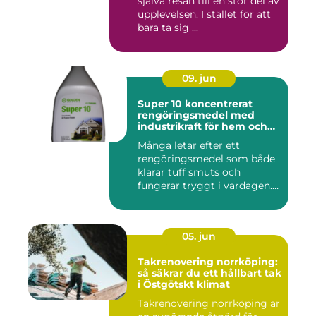
själva resan till en stor del av
upplevelsen. I stället för att
bara ta sig ...
09. jun
Super 10 koncentrerat
rengöringsmedel med
industrikraft för hem och
företag
Många letar efter ett
rengöringsmedel som både
klarar tuff smuts och
fungerar tryggt i vardagen.
Sup...
05. jun
Takrenovering norrköping:
så säkrar du ett hållbart tak
i Östgötskt klimat
Takrenovering norrköping är