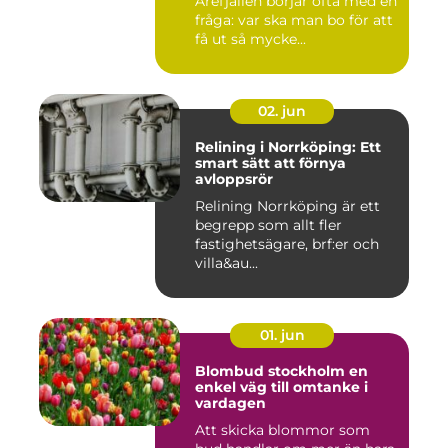
Årefjällen börjar ofta med en
fråga: var ska man bo för att
få ut så mycke...
02. jun
Relining i Norrköping: Ett
smart sätt att förnya
avloppsrör
Relining Norrköping är ett
begrepp som allt fler
fastighetsägare, brf:er och
villa&au...
01. jun
Blombud stockholm en
enkel väg till omtanke i
vardagen
Att skicka blommor som