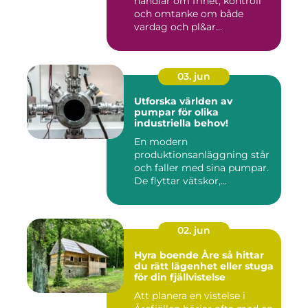
handlar om frihet, kontroll
och omtanke om både
vardag och pl&ar...
03. jun
Utforska världen av
pumpar för olika
industriella behov!
En modern
produktionsanläggning står
och faller med sina pumpar.
De flyttar vätskor,...
02. jun
Hyra boende Åre så hittar
du rätt lägenhet eller stuga
för din fjällvistelse
Att planera en vistelse i