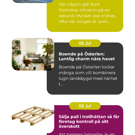
När någon går bort
förändras tillvaron på en
sekund. Mycket ska ordnas,
ofta när sorgen är som
stark...
05. jul
Boende på Österlen:
Lantlig charm nära havet
Boende på Österlen lockar
många som vill kombinera
lugn landsbygd med närhet
t...
02. jul
Sälja pall i trollhättan så får
företag kontroll på sitt
överskott
Att hantera lastpallar är en