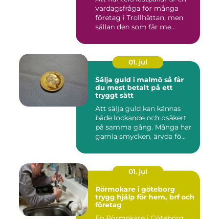
vardagsfråga för många
företag i Trollhättan, men
sällan den som får me...
01. jul
Sälja guld i malmö så får
du mest betalt på ett
tryggt sätt
Att sälja guld kan kännas
både lockande och osäkert
på samma gång. Många har
gamla smycken, ärvda fö...
01. jul
Rörmokare i göteborg
trygg hjälp för hem, brf och
företag
En Rörmokare i Göteborg