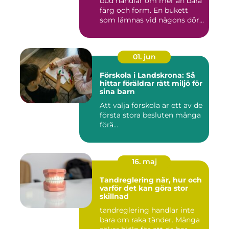
bud handlar om mer än bara
färg och form. En bukett
som lämnas vid någons dör...
01. jun
Förskola i Landskrona: Så
hittar föräldrar rätt miljö för
sina barn
Att välja förskola är ett av de
första stora besluten många
förä...
16. maj
Tandreglering när, hur och
varför det kan göra stor
skillnad
tandreglering handlar inte
bara om raka tänder. Många