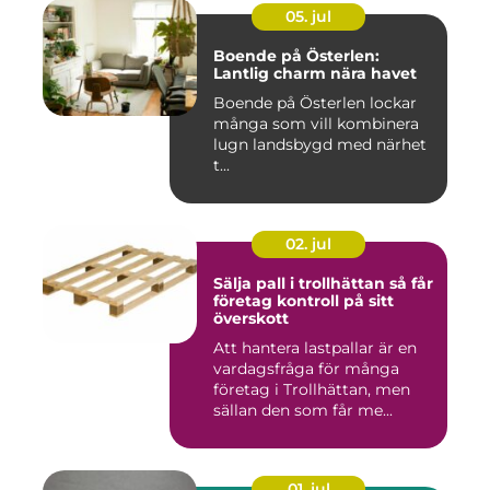
05. jul
Boende på Österlen:
Lantlig charm nära havet
Boende på Österlen lockar
många som vill kombinera
lugn landsbygd med närhet
t...
02. jul
Sälja pall i trollhättan så får
företag kontroll på sitt
överskott
Att hantera lastpallar är en
vardagsfråga för många
företag i Trollhättan, men
sällan den som får me...
01. jul