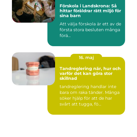
Förskola i Landskrona: Så
hittar föräldrar rätt miljö för
sina barn
Att välja förskola är ett av de
första stora besluten många
förä...
16. maj
Tandreglering när, hur och
varför det kan göra stor
skillnad
tandreglering handlar inte
bara om raka tänder. Många
söker hjälp för att de har
svårt att tugga, fö...