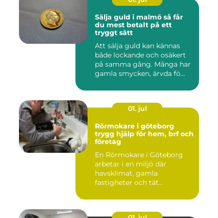
Sälja guld i malmö så får
du mest betalt på ett
tryggt sätt
Att sälja guld kan kännas
både lockande och osäkert
på samma gång. Många har
gamla smycken, ärvda fö...
01. jul
Rörmokare i göteborg
trygg hjälp för hem, brf och
företag
En Rörmokare i Göteborg
arbetar i en miljö där
havsklimat, gamla
fastigheter och tät
stadsmiljö stäl...
01. jul