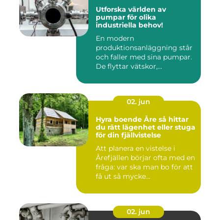
Utforska världen av
pumpar för olika
industriella behov!
En modern
produktionsanläggning står
och faller med sina pumpar.
De flyttar vätskor,...
02. jun
Hyra boende Åre så hittar
du rätt lägenhet eller stuga
för din fjällvistelse
Att planera en vistelse i
Årefjällen börjar ofta med en
fråga: var ska man bo för att
få ut så mycke...
02. jun