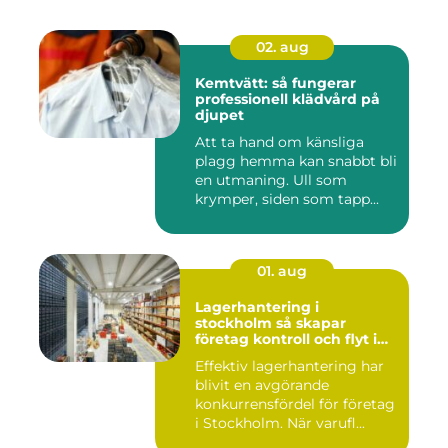
02. aug
Kemtvätt: så fungerar
professionell klädvård på
djupet
Att ta hand om känsliga
plagg hemma kan snabbt bli
en utmaning. Ull som
krymper, siden som tapp...
01. aug
Lagerhantering i
stockholm så skapar
företag kontroll och flyt i
logistiken
Effektiv lagerhantering har
blivit en avgörande
konkurrensfördel för företag
i Stockholm. När varufl...