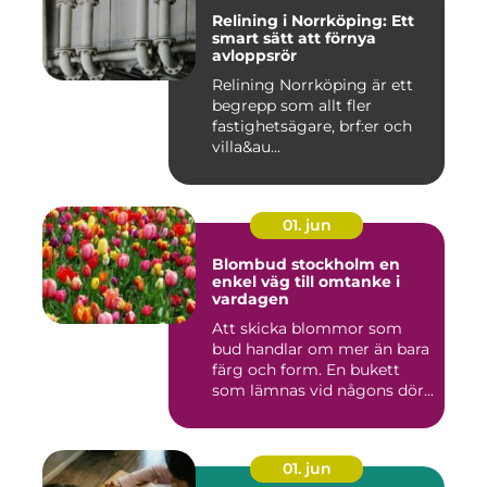
Relining i Norrköping: Ett
smart sätt att förnya
avloppsrör
Relining Norrköping är ett
begrepp som allt fler
fastighetsägare, brf:er och
villa&au...
01. jun
Blombud stockholm en
enkel väg till omtanke i
vardagen
Att skicka blommor som
bud handlar om mer än bara
färg och form. En bukett
som lämnas vid någons dör...
01. jun