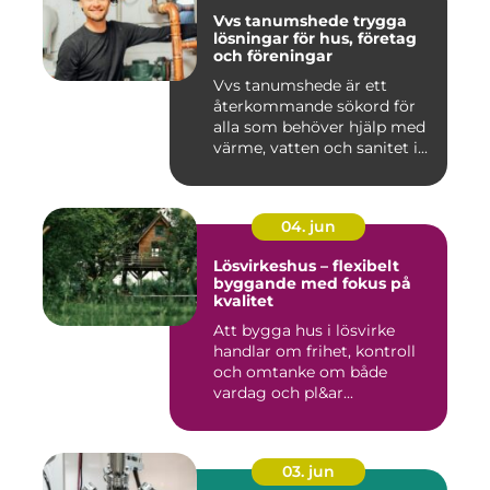
Vvs tanumshede trygga
lösningar för hus, företag
och föreningar
Vvs tanumshede är ett
återkommande sökord för
alla som behöver hjälp med
värme, vatten och sanitet i...
04. jun
Lösvirkeshus – flexibelt
byggande med fokus på
kvalitet
Att bygga hus i lösvirke
handlar om frihet, kontroll
och omtanke om både
vardag och pl&ar...
03. jun