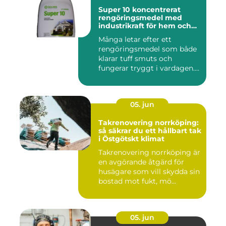
Super 10 koncentrerat
rengöringsmedel med
industrikraft för hem och
företag
Många letar efter ett
rengöringsmedel som både
klarar tuff smuts och
fungerar tryggt i vardagen.
Sup...
05. jun
Takrenovering norrköping:
så säkrar du ett hållbart tak
i Östgötskt klimat
Takrenovering norrköping är
en avgörande åtgärd för
husägare som vill skydda sin
bostad mot fukt, mö...
05. jun