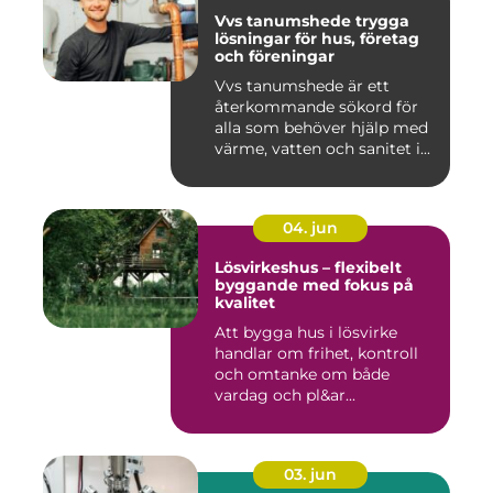
Vvs tanumshede trygga
lösningar för hus, företag
och föreningar
Vvs tanumshede är ett
återkommande sökord för
alla som behöver hjälp med
värme, vatten och sanitet i...
04. jun
Lösvirkeshus – flexibelt
byggande med fokus på
kvalitet
Att bygga hus i lösvirke
handlar om frihet, kontroll
och omtanke om både
vardag och pl&ar...
03. jun