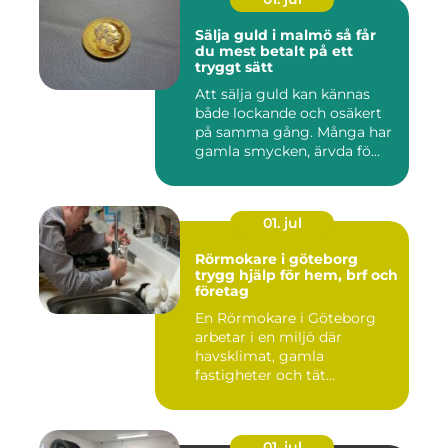
Sälja guld i malmö så får
du mest betalt på ett
tryggt sätt
Att sälja guld kan kännas
både lockande och osäkert
på samma gång. Många har
gamla smycken, ärvda fö...
01. jul
Rörmokare i göteborg
trygg hjälp för hem, brf och
företag
En Rörmokare i Göteborg
arbetar i en miljö där
havsklimat, gamla
fastigheter och tät
stadsmiljö stäl...
01. jul