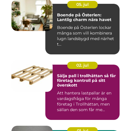
05. jul
Boende på Österlen:
Lantlig charm nära havet
Boende på Österlen lockar
många som vill kombinera
lugn landsbygd med närhet
t...
02. jul
Sälja pall i trollhättan så får
företag kontroll på sitt
överskott
Att hantera lastpallar är en
vardagsfråga för många
företag i Trollhättan, men
sällan den som får me...
01. jul