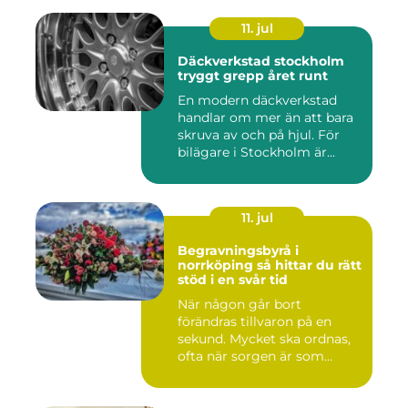
11. jul
Däckverkstad stockholm
tryggt grepp året runt
En modern däckverkstad
handlar om mer än att bara
skruva av och på hjul. För
bilägare i Stockholm är...
11. jul
Begravningsbyrå i
norrköping så hittar du rätt
stöd i en svår tid
När någon går bort
förändras tillvaron på en
sekund. Mycket ska ordnas,
ofta när sorgen är som
stark...