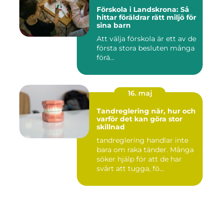
Förskola i Landskrona: Så
hittar föräldrar rätt miljö för
sina barn
Att välja förskola är ett av de
första stora besluten många
förä...
16. maj
Tandreglering när, hur och
varför det kan göra stor
skillnad
tandreglering handlar inte
bara om raka tänder. Många
söker hjälp för att de har
svårt att tugga, fö...