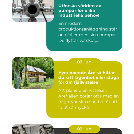
Utforska världen av
pumpar för olika
industriella behov!
En modern
produktionsanläggning står
och faller med sina pumpar.
De flyttar vätskor,...
02. jun
Hyra boende Åre så hittar
du rätt lägenhet eller stuga
för din fjällvistelse
Att planera en vistelse i
Årefjällen börjar ofta med en
fråga: var ska man bo för att
få ut så mycke...
02. jun