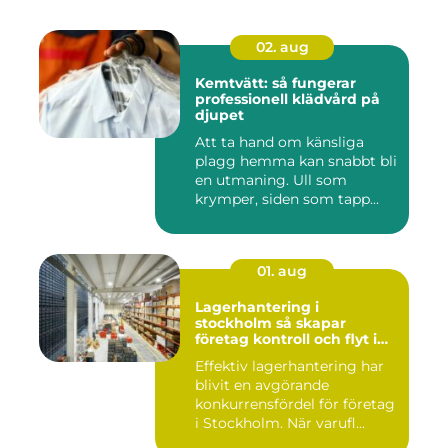
02. aug
Kemtvätt: så fungerar
professionell klädvård på
djupet
Att ta hand om känsliga
plagg hemma kan snabbt bli
en utmaning. Ull som
krymper, siden som tapp...
01. aug
Lagerhantering i
stockholm så skapar
företag kontroll och flyt i
logistiken
Effektiv lagerhantering har
blivit en avgörande
konkurrensfördel för företag
i Stockholm. När varufl...