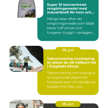
Super 10 koncentrerat
rengöringsmedel med
industrikraft för hem och
företag
Många letar efter ett
rengöringsmedel som både
klarar tuff smuts och
fungerar tryggt i vardagen.
Sup...
05. jun
Takrenovering norrköping:
så säkrar du ett hållbart tak
i Östgötskt klimat
Takrenovering norrköping är
en avgörande åtgärd för
husägare som vill skydda sin
bostad mot fukt, mö...
05. jun