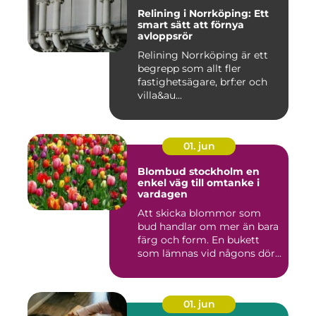
Relining i Norrköping: Ett
smart sätt att förnya
avloppsrör
Relining Norrköping är ett
begrepp som allt fler
fastighetsägare, brf:er och
villa&au...
01. jun
Blombud stockholm en
enkel väg till omtanke i
vardagen
Att skicka blommor som
bud handlar om mer än bara
färg och form. En bukett
som lämnas vid någons dör...
01. jun