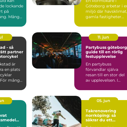
guld kan
En Rörmokare i
de lockande
Göteborg arbetar i e
rt på
miljö där havsklimat
ng. Många
gamla fastigheter
 smycken,
och tät stadsmiljö
stäl...
ul
11. jun
ad - så
Partybuss göteborg
rätt partner
guide till en rörlig
otorcykel
festupplevelse
kstad är
En partybuss
a en plats
förvandlar själva
cyklar
resan till en stor del
 För mång...
av upplevelsen. I
stället för att bara ta
sig ...
jun
05. jun
Takrenovering
rat
norrköping: så
gsmedel
säkrar du ett
trikraft för
hållbart tak i