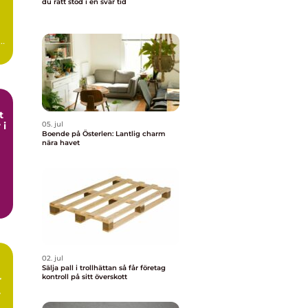
du rätt stöd i en svår tid
t
 i
05. jul
Boende på Österlen: Lantlig charm
nära havet
02. jul
Sälja pall i trollhättan så får företag
kontroll på sitt överskott
r