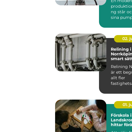
En moder
produktio
ng står oc
sina pump
flyttar väts
02. 
Relining i
Norrköpin
smart sätt
avloppsrö
Relining 
är ett be
allt fler
fastighets
och villa&a
01. 
Förskola i
Landskro
hittar förä
miljö för 