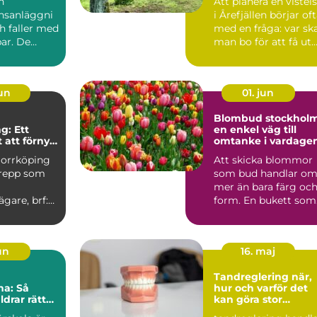
n
Att planera en vistel
nsanläggni
i Årefjällen börjar of
h faller med
med en fråga: var sk
ar. De
man bo för att få ut
kor,...
så mycke...
jun
01. jun
Blombud stockhol
g: Ett
en enkel väg till
 att förnya
omtanke i vardage
r
Norrköping
Att skicka blommor
grepp som
som bud handlar o
mer än bara färg oc
ägare, brf:er
form. En bukett som
u...
lämnas vid någons
dör...
jun
16. maj
Tandreglering när,
na: Så
hur och varför det
ldrar rätt
kan göra stor
sina barn
skillnad