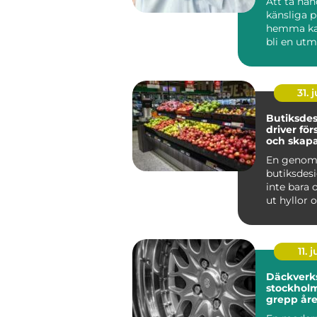
Att ta ha
känsliga 
hemma ka
bli en utm
som krymp
som tapp..
31. j
Butiksde
driver för
och skapa
kunder
En genom
butiksdes
inte bara 
ut hyllor 
Den påver
kun...
11. j
Däckverk
stockholm tryg
grepp åre