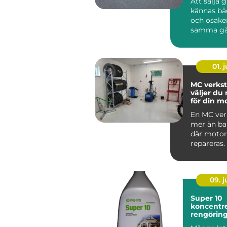
Att sälja 
kännas bå
och osäke
samma gå
har gamla
ärvda fö...
01. j
MC verkst
väljer du 
för din m
En MC ver
mer än bar
där motor
repareras.
09. 
Super 10
koncentre
rengörin
med indus