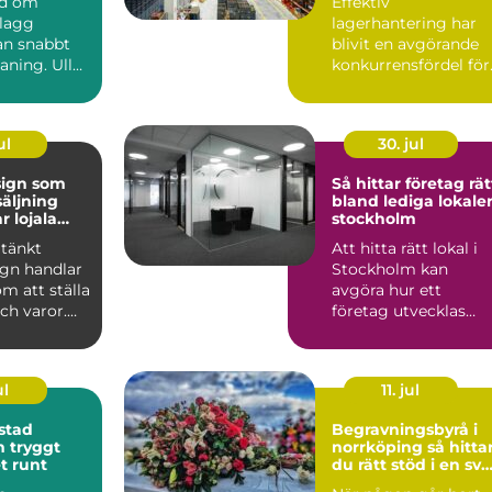
nd om
Effektiv
plagg
lagerhantering har
n snabbt
blivit en avgörande
aning. Ull
konkurrensfördel för
er, siden
företag i Stockholm.
.
När varufl...
ul
30. jul
sign som
Så hittar företag rät
säljning
bland lediga lokaler
r lojala
stockholm
tänkt
Att hitta rätt lokal i
ign handlar
Stockholm kan
om att ställa
avgöra hur ett
och varor.
företag utvecklas
kar hur
under många år
framåt. Läget p...
ul
11. jul
stad
Begravningsbyrå i
gt
norrköping så hittar
t runt
du rätt stöd i en svå
tid