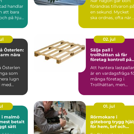
n
När någon går bort
tad handlar
förändras tillvaron p
 att bara
en sekund. Mycket
och på hjul.
ska ordnas, ofta när
re i
sorgen är som stark..
är...
ul
02. jul
 Österlen:
Sälja pall i
harm nära
trollhättan så får
företag kontroll på
sitt överskott
 Österlen
Att hantera lastpalla
ånga som
är en vardagsfråga f
nera lugn
många företag i
d med
Trollhättan, men
sällan den som får
me...
ul
01. jul
d i malmö
Rörmokare i
 mest betalt
göteborg trygg hjälp
ggt sätt
för hem, brf och
företag