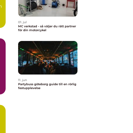
n
,
01. jul
MC verkstad - så väljer du rätt partner
för din motorcykel
11. jun
Partybuss göteborg guide till en rörlig
festupplevelse