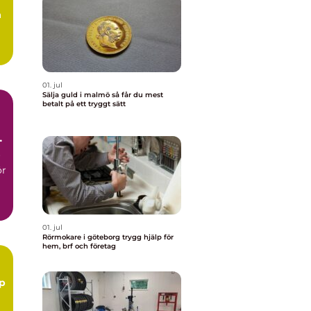
å
.
01. jul
Sälja guld i malmö så får du mest
betalt på ett tryggt sätt
r
ör
01. jul
Rörmokare i göteborg trygg hjälp för
hem, brf och företag