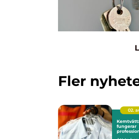
L
Fler nyhet
02. 
Kemtvätt:
fungerar
profession
klädvård 