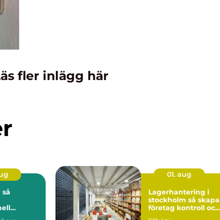
äs fler inlägg här
er
aug
01. aug
 så
Lagerhantering i
stockholm så skapar
ell
företag kontroll och
på djupet
flyt i logistiken