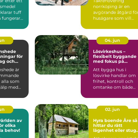
r efter ett
Takrenovering
företag
Östgötskt klimat
gsmedel
norrköping är en
larar tuff
avgörande åtgärd fö
 fungerar
husägare som vill
ardagen.
skydda sin bostad
mot fukt, mö...
jun
04. jun
mshede
Lösvirkeshus –
sningar för
flexibelt byggande
tag och
med fokus på
r
kvalitet
shede är
Att bygga hus i
kommande
lösvirke handlar om
 alla som
frihet, kontroll och
jälp med
omtanke om både
tten och
vardag och pl&ar...
jun
02. jun
världen av
Hyra boende Åre så
r olika
hittar du rätt
lla behov!
lägenhet eller stug
för din fjällvistelse