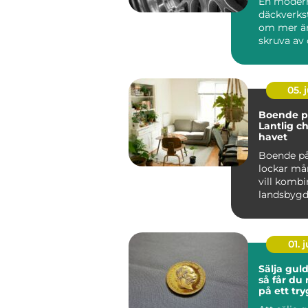
En moder
däckverks
om mer än
skruva av 
För biläga
Stockholm 
05. j
Boende på
Lantlig c
havet
Boende på
lockar m
vill kombi
landsbyg
närhet t...
01. j
Sälja gul
så får du
på ett try