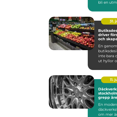
bli en utm
som krymp
som tapp..
31. j
Butiksde
driver för
och skapa
kunder
En genom
butiksdes
inte bara 
ut hyllor 
Den påver
kun...
11. j
Däckverk
stockholm tryg
grepp åre
En moder
däckverks
om mer än