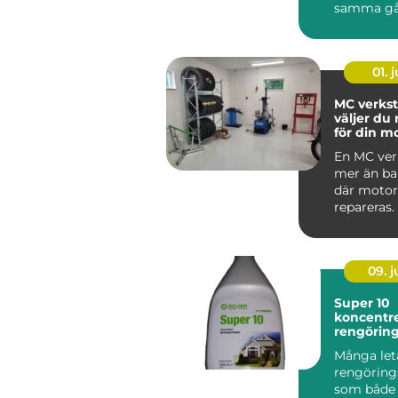
samma gå
har gamla
ärvda fö...
01. j
MC verkst
väljer du 
för din m
En MC ver
mer än bar
där motor
repareras.
09. 
Super 10
koncentre
rengörin
med indus
Många leta
hem och 
rengörin
som både k