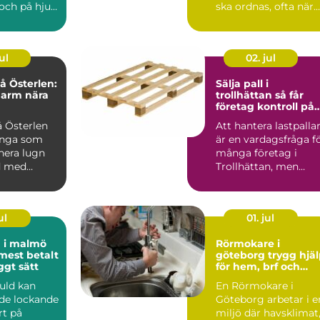
och på hjul.
ska ordnas, ofta när
re i
sorgen är som stark..
är...
ul
02. jul
 Österlen:
Sälja pall i
harm nära
trollhättan så får
företag kontroll på
sitt överskott
 Österlen
Att hantera lastpalla
ånga som
är en vardagsfråga f
nera lugn
många företag i
d med
Trollhättan, men
sällan den som får
me...
ul
01. jul
d i malmö
Rörmokare i
 mest betalt
göteborg trygg hjälp
ggt sätt
för hem, brf och
företag
guld kan
En Rörmokare i
de lockande
Göteborg arbetar i e
rt på
miljö där havsklimat