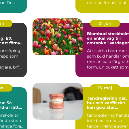
ar. De
man bo för att få ut
kor,...
så mycke...
jun
01. jun
Blombud stockhol
g: Ett
en enkel väg till
 att förnya
omtanke i vardage
r
Norrköping
Att skicka blommor
grepp som
som bud handlar o
mer än bara färg oc
ägare, brf:er
form. En bukett som
u...
lämnas vid någons
dör...
jun
16. maj
Tandreglering när,
na: Så
hur och varför det
ldrar rätt
kan göra stor
sina barn
skillnad
örskola är
tandreglering handl
första stora
inte bara om raka
ånga förä...
tänder. Många söker