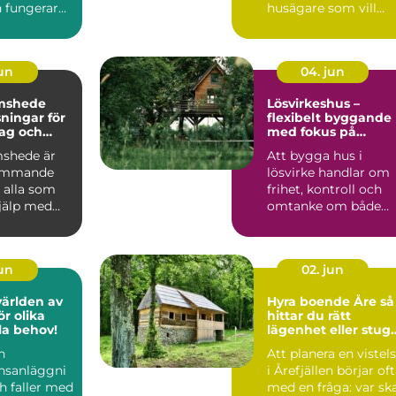
 fungerar
husägare som vill
ardagen.
skydda sin bostad
mot fukt, mö...
jun
04. jun
mshede
Lösvirkeshus –
sningar för
flexibelt byggande
tag och
med fokus på
r
kvalitet
shede är
Att bygga hus i
kommande
lösvirke handlar om
 alla som
frihet, kontroll och
jälp med
omtanke om både
tten och
vardag och pl&ar...
jun
02. jun
världen av
Hyra boende Åre så
r olika
hittar du rätt
lla behov!
lägenhet eller stug
för din fjällvistelse
n
Att planera en vistel
nsanläggni
i Årefjällen börjar of
h faller med
med en fråga: var sk