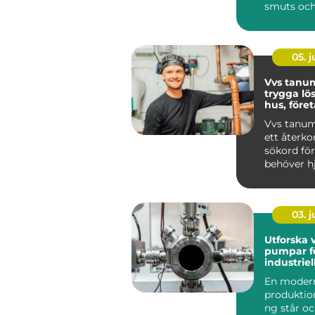
smuts och
tryggt i v
Sup...
05. 
Vvs tanu
trygga lö
hus, före
föreninga
Vvs tanum
ett åter
sökord för
behöver h
värme, va
sanitet i...
03. 
Utforska 
pumpar fö
industrie
En moder
produktio
ng står oc