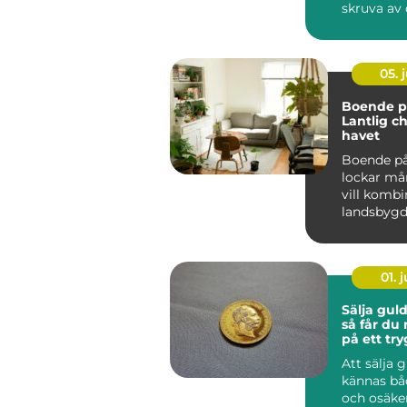
skruva av 
För biläga
Stockholm 
05. j
Boende på
Lantlig c
havet
Boende på
lockar m
vill kombi
landsbyg
närhet t...
01. j
Sälja gul
så får du
på ett try
Att sälja 
kännas bå
och osäke