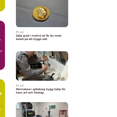
.
01. jul
Sälja guld i malmö så får du mest
betalt på ett tryggt sätt
r
ör
01. jul
Rörmokare i göteborg trygg hjälp för
hem, brf och företag
n
,