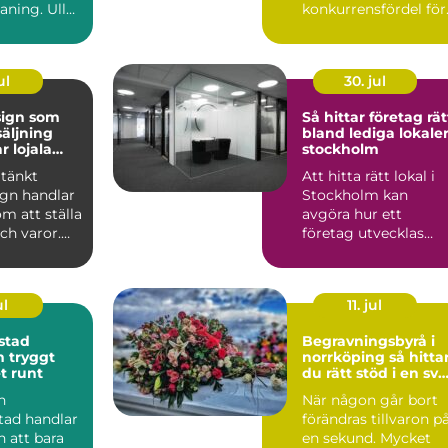
aning. Ull
konkurrensfördel för
er, siden
företag i Stockholm.
.
När varufl...
ul
30. jul
sign som
Så hittar företag rät
säljning
bland lediga lokaler
r lojala
stockholm
tänkt
Att hitta rätt lokal i
ign handlar
Stockholm kan
om att ställa
avgöra hur ett
och varor.
företag utvecklas
kar hur
under många år
framåt. Läget p...
ul
11. jul
stad
Begravningsbyrå i
gt
norrköping så hittar
t runt
du rätt stöd i en svå
tid
n
När någon går bort
tad handlar
förändras tillvaron p
 att bara
en sekund. Mycket