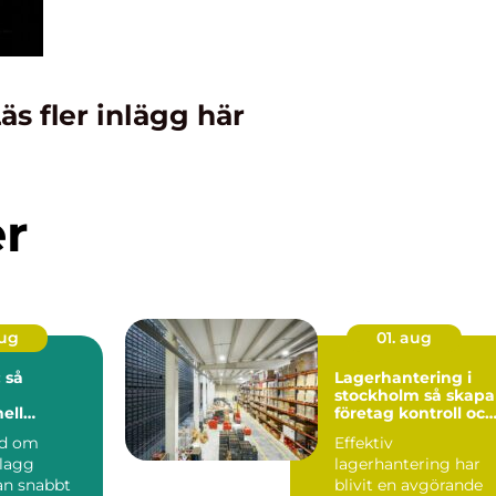
äs fler inlägg här
er
aug
01. aug
 så
Lagerhantering i
stockholm så skapar
ell
företag kontroll och
på djupet
flyt i logistiken
nd om
Effektiv
plagg
lagerhantering har
n snabbt
blivit en avgörande