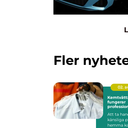
L
Fler nyhet
02. 
Kemtvätt:
fungerar
profession
klädvård 
Att ta ha
känsliga 
hemma ka