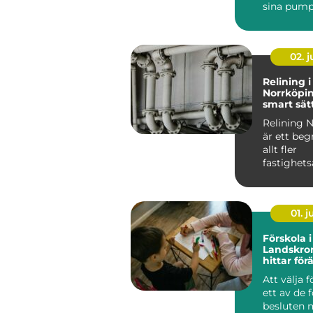
sina pump
flyttar väts
02. 
Relining i
Norrköpin
smart sätt
avloppsrö
Relining 
är ett be
allt fler
fastighets
och villa&a
01. 
Förskola i
Landskro
hittar förä
miljö för 
Att välja f
ett av de 
besluten m