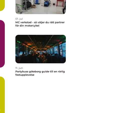
01. jul
MC verkstad - så väljer du rätt partner
för din motorcykel
11. jun
Partybuss göteborg guide till en rörlig
festupplevelse
r