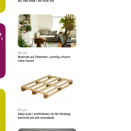
du rätt stöd i en svår tid
t
 i
05. jul
Boende på Österlen: Lantlig charm
nära havet
r
02. jul
Sälja pall i trollhättan så får företag
kontroll på sitt överskott
å