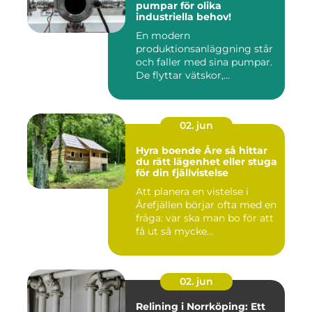
pumpar för olika
industriella behov!
En modern
produktionsanläggning står
och faller med sina pumpar.
De flyttar vätskor,...
02. jun
Hyra boende Åre så hittar
du rätt lägenhet eller stuga
för din fjällvistelse
Att planera en vistelse i
Årefjällen börjar ofta med en
fråga: var ska man bo för att
få ut så mycke...
02. jun
Relining i Norrköping: Ett