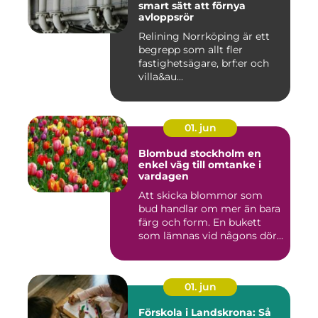
smart sätt att förnya
avloppsrör
Relining Norrköping är ett
begrepp som allt fler
fastighetsägare, brf:er och
villa&au...
01. jun
Blombud stockholm en
enkel väg till omtanke i
vardagen
Att skicka blommor som
bud handlar om mer än bara
färg och form. En bukett
som lämnas vid någons dör...
01. jun
Förskola i Landskrona: Så