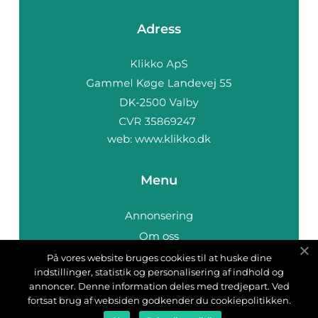
Adress
web:
www.klikko.dk
Menu
Annonsering
Om oss
Cookies
På vores website bruges cookies til at huske dine
indstillinger, statistik og personalisering af indhold og
Kontakta oss
annoncer. Denne information deles med tredjepart. Ved
Sitemap
fortsat brug af websiden godkender du cookiepolitikken.