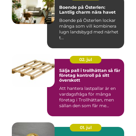
Boende på Österlen:
Lantlig charm nära havet
Boende på Österlen lockar
många som vill kombinera
lugn landsbygd med närhet
t...
02. jul
Sälja pall i trollhättan så får
företag kontroll på sitt
överskott
Att hantera lastpallar är en
vardagsfråga för många
företag i Trollhättan, men
sällan den som får me...
01. jul