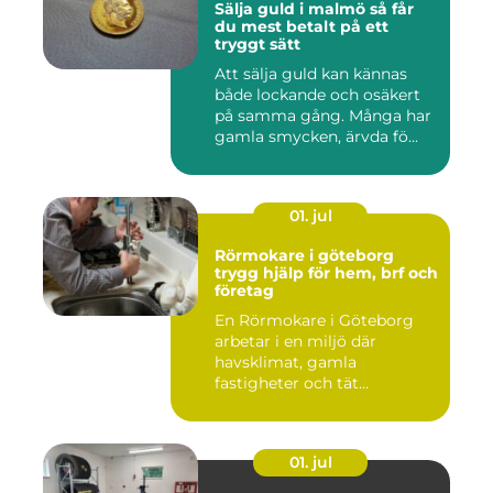
Sälja guld i malmö så får
du mest betalt på ett
tryggt sätt
Att sälja guld kan kännas
både lockande och osäkert
på samma gång. Många har
gamla smycken, ärvda fö...
01. jul
Rörmokare i göteborg
trygg hjälp för hem, brf och
företag
En Rörmokare i Göteborg
arbetar i en miljö där
havsklimat, gamla
fastigheter och tät
stadsmiljö stäl...
01. jul