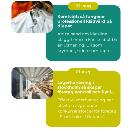
02. aug
Kemtvätt: så fungerar
professionell klädvård på
djupet
Att ta hand om känsliga
plagg hemma kan snabbt bli
en utmaning. Ull som
krymper, siden som tapp...
01. aug
Lagerhantering i
stockholm så skapar
företag kontroll och flyt i
logistiken
Effektiv lagerhantering har
blivit en avgörande
konkurrensfördel för företag
i Stockholm. När varufl...