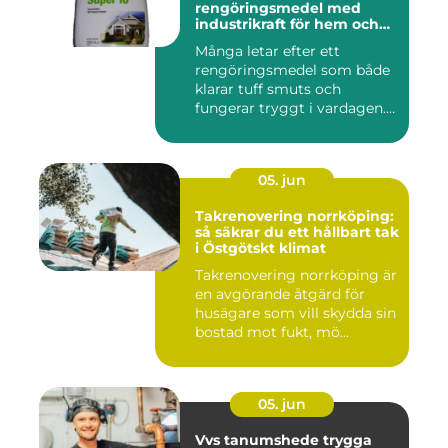
rengöringsmedel med
industrikraft för hem och
företag
Många letar efter ett
rengöringsmedel som både
klarar tuff smuts och
fungerar tryggt i vardagen.
Sup...
05. jun
Takrenovering norrköping:
så säkrar du ett hållbart tak
i Östgötskt klimat
Takrenovering norrköping är
en avgörande åtgärd för
husägare som vill skydda sin
bostad mot fukt, mö...
05. jun
Vvs tanumshede trygga