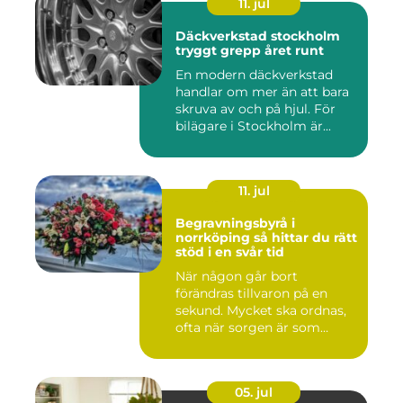
11. jul
Däckverkstad stockholm
tryggt grepp året runt
En modern däckverkstad
handlar om mer än att bara
skruva av och på hjul. För
bilägare i Stockholm är...
11. jul
Begravningsbyrå i
norrköping så hittar du rätt
stöd i en svår tid
När någon går bort
förändras tillvaron på en
sekund. Mycket ska ordnas,
ofta när sorgen är som
stark...
05. jul