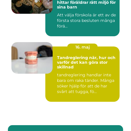
hittar föräldrar rätt miljö för
sina barn
Att välja förskola är ett av de
första stora besluten många
förä...
16. maj
Tandreglering när, hur och
varför det kan göra stor
skillnad
tandreglering handlar inte
bara om raka tänder. Många
söker hjälp för att de har
svårt att tugga, fö...