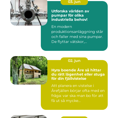
03. jun
Utforska världen av
pumpar för olika
industriella behov!
En modern
produktionsanläggning står
och faller med sina pumpar.
De flyttar vätskor,...
02. jun
Hyra boende Åre så hittar
du rätt lägenhet eller stuga
för din fjällvistelse
Att planera en vistelse i
Årefjällen börjar ofta med en
fråga: var ska man bo för att
få ut så mycke...