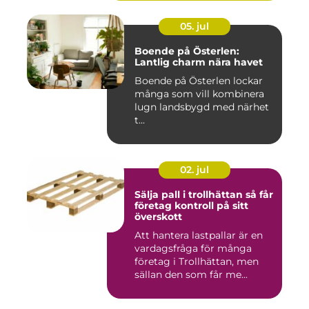
05. jul
Boende på Österlen:
Lantlig charm nära havet
Boende på Österlen lockar
många som vill kombinera
lugn landsbygd med närhet
t...
02. jul
Sälja pall i trollhättan så får
företag kontroll på sitt
överskott
Att hantera lastpallar är en
vardagsfråga för många
företag i Trollhättan, men
sällan den som får me...