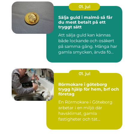
01. jul
Sälja guld i malmö så får
du mest betalt på ett
tryggt sätt
Att sälja guld kan kännas
både lockande och osäkert
på samma gång. Många har
gamla smycken, ärvda fö...
01. jul
Rörmokare i göteborg
trygg hjälp för hem, brf och
företag
En Rörmokare i Göteborg
arbetar i en miljö där
havsklimat, gamla
fastigheter och tät
stadsmiljö stäl...