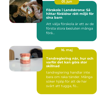
01. jun
Förskola i Landskrona: Så
hittar föräldrar rätt miljö för
sina barn
Att välja förskola är ett av de
första stora besluten många
förä...
16. maj
Tandreglering när, hur och
varför det kan göra stor
skillnad
tandreglering handlar inte
bara om raka tänder. Många
söker hjälp för att de har
svårt att tugga, fö...