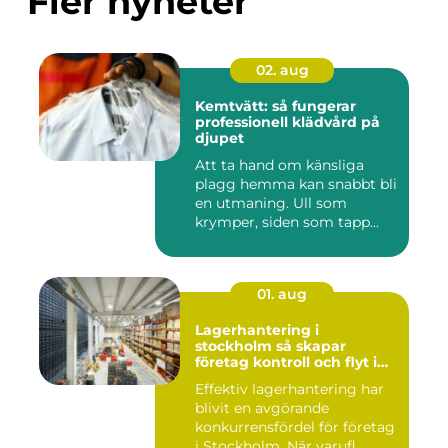
Fler nyheter
02. aug
Kemtvätt: så fungerar
professionell klädvård på
djupet
Att ta hand om känsliga
plagg hemma kan snabbt bli
en utmaning. Ull som
krymper, siden som tapp...
01. aug
Lagerhantering i
stockholm så skapar
företag kontroll och flyt i
logistiken
Effektiv lagerhantering har
blivit en avgörande
konkurrensfördel för företag
i Stockholm. När varufl...