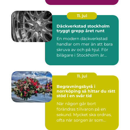
11. jul
Däckverkstad stockholm
tryggt grepp året runt
En modern däckverkstad
handlar om mer än att bara
skruva av och på hjul. För
bilägare i Stockholm är...
11. jul
Begravningsbyrå i
norrköping så hittar du rätt
stöd i en svår tid
När någon går bort
förändras tillvaron på en
sekund. Mycket ska ordnas,
ofta när sorgen är som
stark...