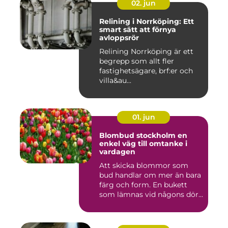
02. jun
Relining i Norrköping: Ett
smart sätt att förnya
avloppsrör
Relining Norrköping är ett
begrepp som allt fler
fastighetsägare, brf:er och
villa&au...
01. jun
Blombud stockholm en
enkel väg till omtanke i
vardagen
Att skicka blommor som
bud handlar om mer än bara
färg och form. En bukett
som lämnas vid någons dör...