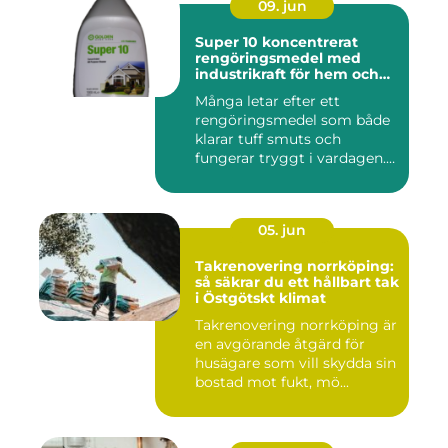
09. jun
Super 10 koncentrerat
rengöringsmedel med
industrikraft för hem och
företag
Många letar efter ett
rengöringsmedel som både
klarar tuff smuts och
fungerar tryggt i vardagen.
Sup...
05. jun
Takrenovering norrköping:
så säkrar du ett hållbart tak
i Östgötskt klimat
Takrenovering norrköping är
en avgörande åtgärd för
husägare som vill skydda sin
bostad mot fukt, mö...