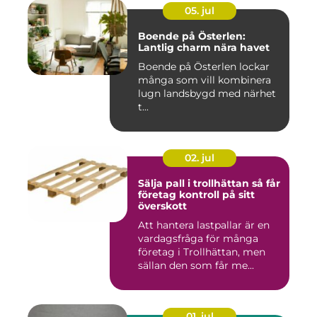
05. jul
Boende på Österlen:
Lantlig charm nära havet
Boende på Österlen lockar
många som vill kombinera
lugn landsbygd med närhet
t...
02. jul
Sälja pall i trollhättan så får
företag kontroll på sitt
överskott
Att hantera lastpallar är en
vardagsfråga för många
företag i Trollhättan, men
sällan den som får me...
01. jul