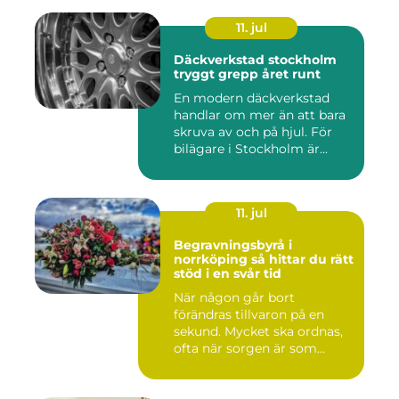
11. jul
Däckverkstad stockholm
tryggt grepp året runt
En modern däckverkstad
handlar om mer än att bara
skruva av och på hjul. För
bilägare i Stockholm är...
11. jul
Begravningsbyrå i
norrköping så hittar du rätt
stöd i en svår tid
När någon går bort
förändras tillvaron på en
sekund. Mycket ska ordnas,
ofta när sorgen är som
stark...