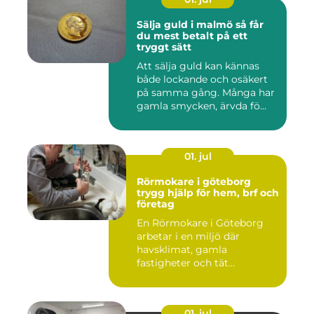
Sälja guld i malmö så får
du mest betalt på ett
tryggt sätt
Att sälja guld kan kännas
både lockande och osäkert
på samma gång. Många har
gamla smycken, ärvda fö...
01. jul
Rörmokare i göteborg
trygg hjälp för hem, brf och
företag
En Rörmokare i Göteborg
arbetar i en miljö där
havsklimat, gamla
fastigheter och tät
stadsmiljö stäl...
01. jul