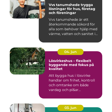
Vvs tanumshede trygga
lösningar för hus, företag
och föreningar
Vvs tanumshede är ett
återkommande sökord för
alla som behöver hjälp med
värme, vatten och sanitet i...
04. jun
Lösvirkeshus – flexibelt
byggande med fokus på
kvalitet
Att bygga hus i lösvirke
handlar om frihet, kontroll
och omtanke om både
vardag och pl&ar...
03. jun