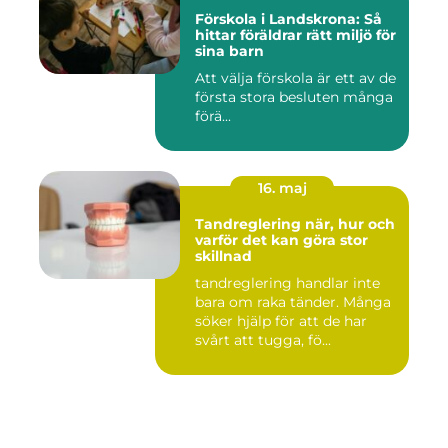
Förskola i Landskrona: Så
hittar föräldrar rätt miljö för
sina barn
Att välja förskola är ett av de
första stora besluten många
förä...
16. maj
Tandreglering när, hur och
varför det kan göra stor
skillnad
tandreglering handlar inte
bara om raka tänder. Många
söker hjälp för att de har
svårt att tugga, fö...