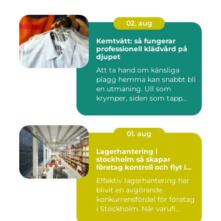
02. aug
Kemtvätt: så fungerar
professionell klädvård på
djupet
Att ta hand om känsliga
plagg hemma kan snabbt bli
en utmaning. Ull som
krymper, siden som tapp...
01. aug
Lagerhantering i
stockholm så skapar
företag kontroll och flyt i
logistiken
Effektiv lagerhantering har
blivit en avgörande
konkurrensfördel för företag
i Stockholm. När varufl...