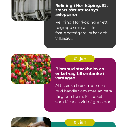
Relining i Norrköping: Ett
smart sätt att förnya
avloppsrör
Relining Norrköping är ett
begrepp som allt fler
fastighetsägare, brf:er och
villa&au...
01. jun
Blombud stockholm en
enkel väg till omtanke i
vardagen
Att skicka blommor som
bud handlar om mer än bara
färg och form. En bukett
som lämnas vid någons dör...
01. jun