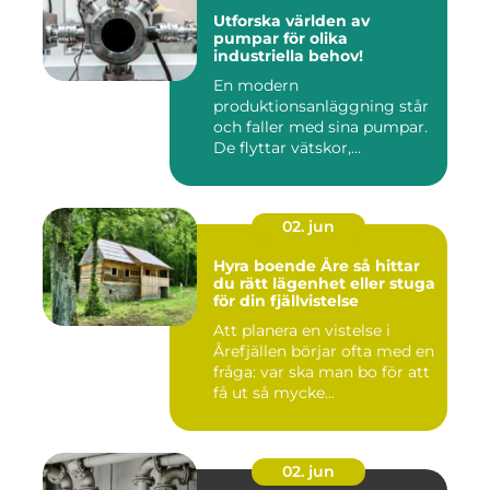
Utforska världen av
pumpar för olika
industriella behov!
En modern
produktionsanläggning står
och faller med sina pumpar.
De flyttar vätskor,...
02. jun
Hyra boende Åre så hittar
du rätt lägenhet eller stuga
för din fjällvistelse
Att planera en vistelse i
Årefjällen börjar ofta med en
fråga: var ska man bo för att
få ut så mycke...
02. jun