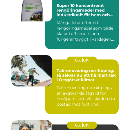
Super 10 koncentrerat
rengöringsmedel med
industrikraft för hem och
företag
Många letar efter ett
rengöringsmedel som både
klarar tuff smuts och
fungerar tryggt i vardagen.
Sup...
05. jun
Takrenovering norrköping:
så säkrar du ett hållbart tak
i Östgötskt klimat
Takrenovering norrköping är
en avgörande åtgärd för
husägare som vill skydda sin
bostad mot fukt, mö...
05. jun